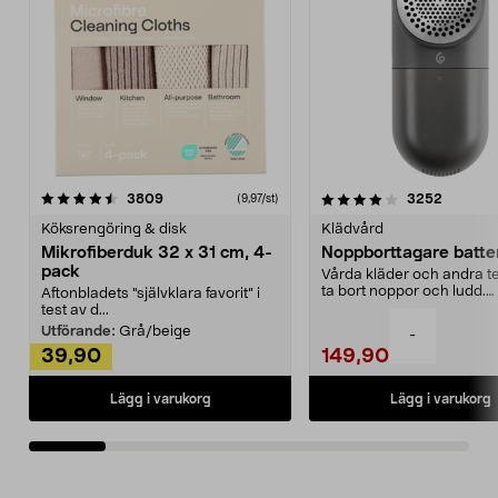
4.0av 5 stjärnor
recensioner
4.5av 5 stjärnor
recensio
3809
3252
(9,97/st)
Köksrengöring & disk
Klädvård
Mikrofiberduk 32 x 31 cm, 4-
Noppborttagare batter
pack
Vårda kläder och andra tex
ta bort noppor och ludd.
Aftonbladets "självklara favorit” i
Noppborttagaren fräs...
test av d...
Utförande:
Grå/beige
-
39,90
149,90
Lägg i varukorg
Lägg i varukorg