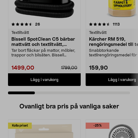
4.5 av 5 stjärnor
recensioner
recension
26
1113
0.0 av 5 stjärnor
Textiltvätt
Textiltvätt
Bissell SpotClean C5 bärbar
Kärcher RM 519,
mattvätt och textiltvätt,
rengöringsmedel till te
3928N
och mattvätt
Tar bort fläckar på mattor, möbler,
Snabbtorkande
trappor och bilsäten. Bissell
textilrengöringsmedel för t
SpotClean C5 S...
matta, bilklädsel och soffa
1499,00
159,90
1799,00
Lägg i varukorg
Lägg i varukorg
Ovanligt bra pris på vanliga saker
Kolla priset
-25%