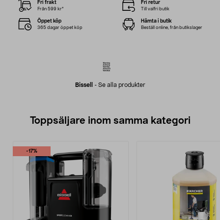
Fri frakt
Fri retur
Från 599 kr*
Till valfri butik
Öppet köp
Hämta i butik
365 dagar öppet köp
Beställ online, från butikslager
Bissell
-
Se alla produkter
Toppsäljare inom samma kategori
-17%