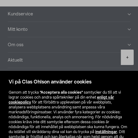
Sidfot
Kundservice
Mitt konto
Om oss
Product
+
Aktuellt
quantity
Våra bolag
Vi på Clas Ohlson använder cookies
Hitta butik
Genom att trycka
”Acceptera alla cookies”
samtycker du till att vi
lagrar cookies och andra spårtekniker på din enhet
enligt vår
cookiepolicy
för att förbättra upplevelsen på vår webbplats,
SE
NO
FI
analysera webbplatsens användning samt anpassa våra
marknadsföringsinsatser. Vi använder fyra kategorier av cookies:
nödvändiga, funktionella, analys och annonsering. För nödvändiga
cookies krävs inte ditt samtycke eftersom dessa cookies är
nödvändiga för att innehållet på webbplatsen ska kunna fungera. Om
du istället vill skräddarsy dina val kan du trycka på
inställningar
. Ditt
samtycke är frivilligt och kan återkallas när som helst genom att du