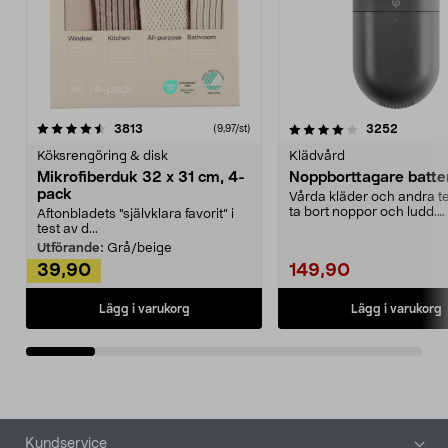
4.0av 5 stjärnor
recensioner
4.5av 5 stjärnor
recensio
3813
3252
(9,97/st)
Köksrengöring & disk
Klädvård
Mikrofiberduk 32 x 31 cm, 4-
Noppborttagare batter
pack
Vårda kläder och andra tex
ta bort noppor och ludd.
Aftonbladets "självklara favorit” i
Noppborttagaren fräs...
test av d...
Utförande:
Grå/beige
39,90
149,90
Lägg i varukorg
Lägg i varukorg
Sidfot
Kundservice