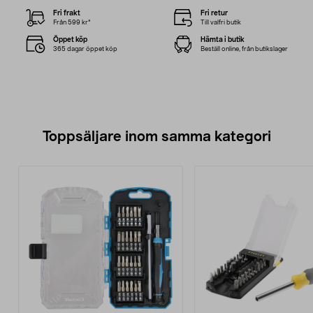
Fri frakt
Fri retur
Från 599 kr*
Till valfri butik
Öppet köp
Hämta i butik
365 dagar öppet köp
Beställ online, från butikslager
Toppsäljare inom samma kategori