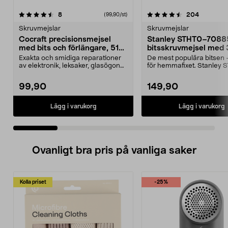
4.5 av 5 stjärnor
recensioner
5.0 av 5 stjärnor
recension
8
204
(99,90/st)
Skruvmejslar
Skruvmejslar
Cocraft precisionsmejsel
Stanley STHT0–7088
med bits och förlängare, 51
bitsskruvmejsel med 
delar
Exakta och smidiga reparationer
De mest populära bitsen 
av elektronik, leksaker, glasögon
för hemmafixet. Stanley
etc. Cocraft p...
70885 – skruvmej...
99,90
149,90
Lägg i varukorg
Lägg i varukorg
Ovanligt bra pris på vanliga saker
Kolla priset
-25%