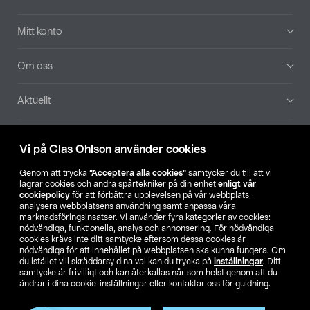
Mitt konto
Om oss
Aktuellt
Våra bolag
Vi på Clas Ohlson använder cookies
Hitta butik
Genom att trycka
”Acceptera alla cookies”
samtycker du till att vi
lagrar cookies och andra spårtekniker på din enhet
enligt vår
cookiepolicy
för att förbättra upplevelsen på vår webbplats,
SE
NO
FI
analysera webbplatsens användning samt anpassa våra
marknadsföringsinsatser. Vi använder fyra kategorier av cookies:
nödvändiga, funktionella, analys och annonsering. För nödvändiga
cookies krävs inte ditt samtycke eftersom dessa cookies är
nödvändiga för att innehållet på webbplatsen ska kunna fungera. Om
du istället vill skräddarsy dina val kan du trycka på
inställningar
. Ditt
samtycke är frivilligt och kan återkallas när som helst genom att du
ändrar i dina cookie-inställningar eller kontaktar oss för guidning.
Köpvillkor
Privacy statement
Klubbvillkor
För företag
Ändra till priser exklusive moms