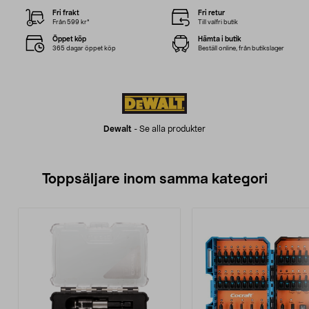
Fri frakt
Fri retur
Från 599 kr*
Till valfri butik
Öppet köp
Hämta i butik
365 dagar öppet köp
Beställ online, från butikslager
Dewalt
-
Se alla produkter
Toppsäljare inom samma kategori