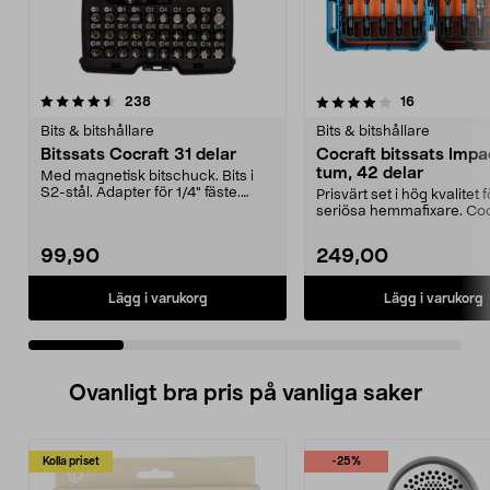
4.0 av 5 stjärnor
recensioner
4.5 av 5 stjärnor
recensioner
238
16
Bits & bitshållare
Bits & bitshållare
Bitssats Cocraft 31 delar
Cocraft bitssats Impac
tum, 42 delar
Med magnetisk bitschuck. Bits i
S2-stål. Adapter för 1/4" fäste.
Prisvärt set i hög kvalitet f
Levereras i låd...
seriösa hemmafixare. Coc
bitssats Impact – k...
99,90
249,00
Lägg i varukorg
Lägg i varukorg
Ovanligt bra pris på vanliga saker
Kolla priset
-25%