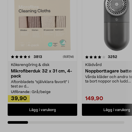
4.0av 5 stjärnor
recensioner
4.5av 5 stjärnor
recensio
3813
3252
(9,97/st)
Köksrengöring & disk
Klädvård
Mikrofiberduk 32 x 31 cm, 4-
Noppborttagare batter
pack
Vårda kläder och andra tex
ta bort noppor och ludd.
Aftonbladets "självklara favorit” i
Noppborttagaren fräs...
test av d...
Utförande:
Grå/beige
39,90
149,90
Lägg i varukorg
Lägg i varukorg