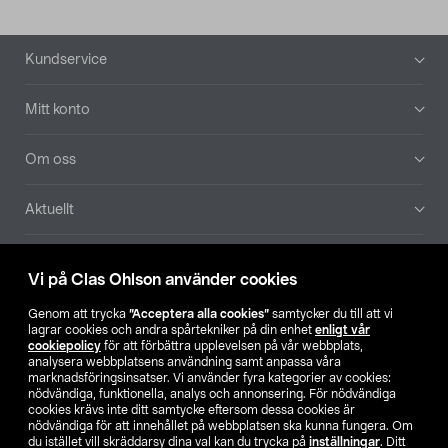
Sidfot
Kundservice
Mitt konto
Om oss
Aktuellt
Våra bolag
Vi på Clas Ohlson använder cookies
Hitta butik
Genom att trycka
”Acceptera alla cookies”
samtycker du till att vi
lagrar cookies och andra spårtekniker på din enhet
enligt vår
cookiepolicy
för att förbättra upplevelsen på vår webbplats,
SE
NO
FI
analysera webbplatsens användning samt anpassa våra
marknadsföringsinsatser. Vi använder fyra kategorier av cookies:
nödvändiga, funktionella, analys och annonsering. För nödvändiga
cookies krävs inte ditt samtycke eftersom dessa cookies är
nödvändiga för att innehållet på webbplatsen ska kunna fungera. Om
du istället vill skräddarsy dina val kan du trycka på
inställningar
. Ditt