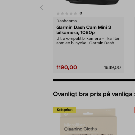
4.5 av 5 stjärnor
recensioner
0
0 av 5 stjärnor
Dashcams
Garmin Dash Cam Mini 3
bilkamera, 1080p
Ultrakompakt bilkamera – lika liten
som en bilnyckel. Garmin Dash
Cam Mini 3 kam...
1190,00
1649,00
Ovanligt bra pris på vanliga
Kolla priset