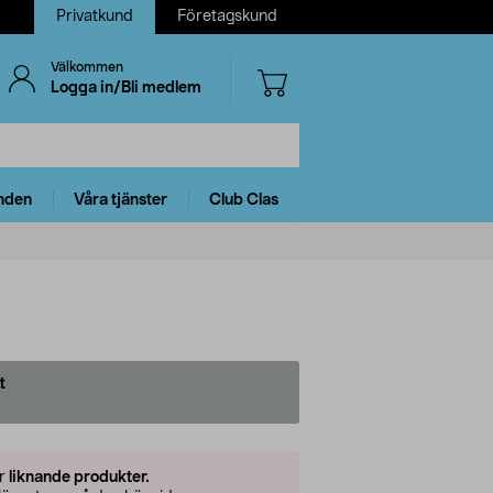
Privatkund
Företagskund
Välkommen
Logga in/Bli medlem
nden
Våra tjänster
Club Clas
t
er
liknande produkter.