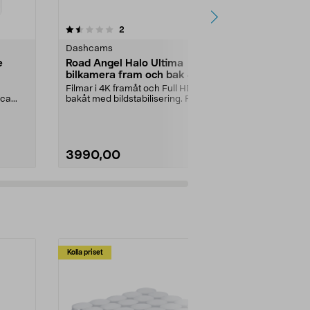
recensioner
5.0
2
0.0 av 5 stjärnor
Dashcams
Dashcams
e
Road Angel Halo Ultima
Garmin Das
bilkamera fram och bak 4K
bilkamera 
Dual GPS
Filmar i 4K framåt och Full HD
Spelar in tyd
a...
bakåt med bildstabilisering. Road
dokumenterar
Angel dual dash...
Dash Cam X110
3990,00
1790,00
Kolla priset
Multibuy