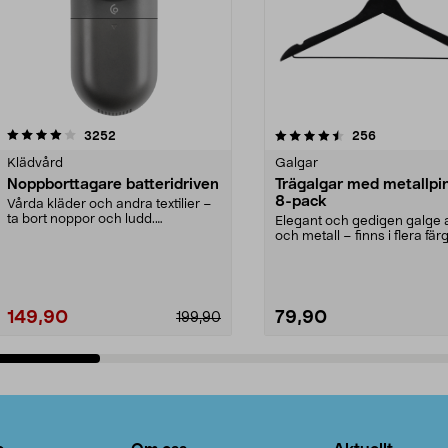
4.5av 5 stjärnor
recensioner
4.0av 5 stjärnor
recensioner
3252
256
Klädvård
Galgar
Noppborttagare batteridriven
Trägalgar med metallpi
8-pack
Vårda kläder och andra textilier –
ta bort noppor och ludd.
Elegant och gedigen galge a
Noppborttagaren fräs...
och metall – finns i flera färg
Galge med sv...
149,90
79,90
199,90
Lägg i varukorg
Lägg i varukorg