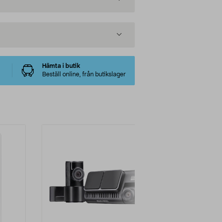
Hämta i butik
Beställ online, från butikslager
-25%