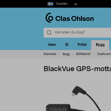
Select
Sweden
market
Hem
El
Fritid
Bygg
Startsida
Bygg
Biltillbehör
Dashcam
BlackVue GPS-mott