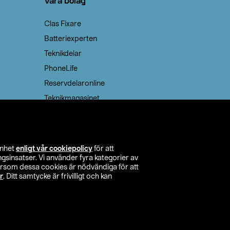
Våra bolag
Clas Fixare
Batteriexperten
Teknikdelar
PhoneLife
Reservdelaronline
Teknikmagasinet
enhet
enligt vår cookiepolicy
för att
insatser. Vi använder fyra kategorier av
tersom dessa cookies är nödvändiga för att
r
. Ditt samtycke är frivilligt och kan
itta butik