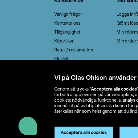
Kundservice
Mitt kont
Vanliga frågor
Logga in/R
Kontakta oss
Glömt lös
Tillgänglighet
Min inform
Köpvillkor
Min orderh
Retur / reklamation
Elavfall
Cookie policy
Leveransalternativ
Vi på Clas Ohlson använder
Genom att trycka
”Acceptera alla cookies
förbättra upplevelsen på vår webbplats, 
cookies: nödvändiga, funktionella, analys
innehållet på webbplatsen ska kunna funger
återkallas när som helst genom att du ändra
© 2026 Cla
Acceptera alla cookies