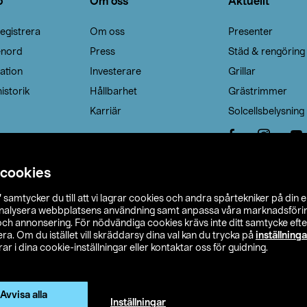
o
Om oss
Aktuellt
egistrera
Om oss
Presenter
enord
Press
Städ & rengöring
ation
Investerare
Grillar
istorik
Hållbarhet
Grästrimmer
Karriär
Solcellsbelysning
 cookies
”
samtycker du till att vi lagrar cookies och andra spårtekniker på din 
analysera webbplatsens användning samt anpassa våra marknadsförings
 och annonsering. För nödvändiga cookies krävs inte ditt samtycke ef
a. Om du istället vill skräddarsy dina val kan du trycka på
inställninga
r i dina cookie-inställningar eller kontaktar oss för guidning.
s Ohlson
Köpvillkor
Privacy statement
Klubbvillkor
H
Ändra till priser exklusive moms
Avvisa alla
Inställningar