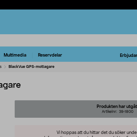
Multimedia
Reservdelar
Erbjuda
s
BlackVue GPS-mottagare
agare
Produkten har utgåt
Artikelnr:
39-1800
Vi hoppas att du hittar det du söker und