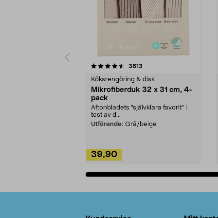
5av 5 stjärnor
4.0av 5 stjärnor
recensioner
3813
Köksrengöring & disk
Mikrofiberduk 32 x 31 cm, 4-
pack
Aftonbladets "självklara favorit” i
test av d...
Utförande:
Grå/beige
39,90
Lägg i varukorg
Sidfot