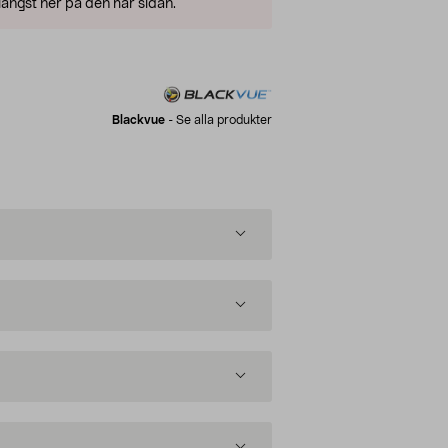
ängst ner på den här sidan.
Blackvue
-
Se alla produkter