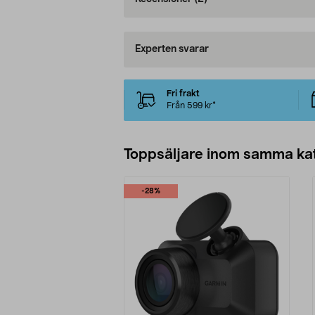
Experten svarar
Fri frakt
Från 599 kr*
Toppsäljare inom samma ka
-28%