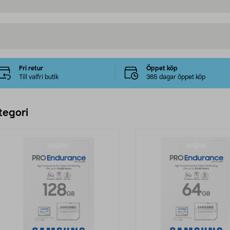
Fri retur
Öppet köp
Till valfri butik
365 dagar öppet köp
tegori