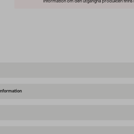
Information om den utgångna produkten finns l
information