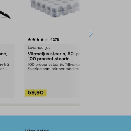
4.5av 5 stjärnor
recensioner
4.5
4378
2
Levande ljus
Rengöringsm
nne,
Värmeljus stearin, 50-pack,
Bikarbonat
100 procent stearin
Ett allsidigt 
städning och 
v trä
100 procent stearin. Tillverkade i
ute. Städa med
er.
Sverige som brinner med en
vacker och sotfri ...
59,90
49,90
Lägg i varukorg
Lägg