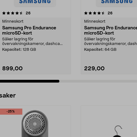
4.5 av 5 stjärnor
recensioner
1.5 av 5 stjärnor
recensioner
26
26
Minneskort
Minneskort
Samsung Pro Endurance
Samsung Pro Enduranc
microSD-kort
microSD-kort
Säker lagring för
Säker lagring för
övervakningskameror, dashca...
övervakningskameror, dashc
Kapacitet:
128 GB
Kapacitet:
64 GB
899,00
229,00
 saker
-25%