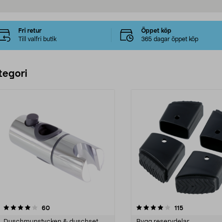
Fri retur
Öppet köp
Till valfri butik
365 dagar öppet köp
tegori
4.0 av 5 stjärnor
recensioner
4.5 av 5 stjärnor
recensioner
60
115
Duschmunstycken & duschset
Bygg reservdelar