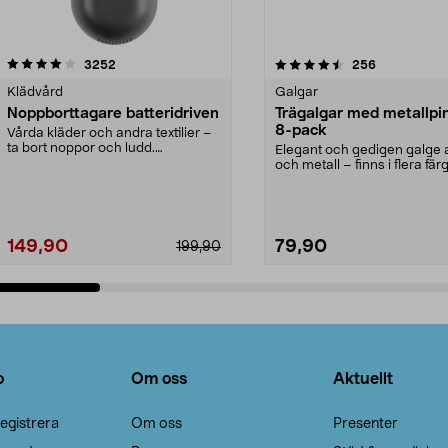
4.5av 5 stjärnor
recensioner
4.0av 5 stjärnor
recensioner
3252
256
Klädvård
Galgar
Noppborttagare batteridriven
Trägalgar med metallpi
8-pack
Vårda kläder och andra textilier –
ta bort noppor och ludd.
Elegant och gedigen galge a
Noppborttagaren fräs...
och metall – finns i flera färg
Galge med sv...
149,90
79,90
199,90
Lägg i varukorg
Lägg i varukorg
o
Om oss
Aktuellt
egistrera
Om oss
Presenter