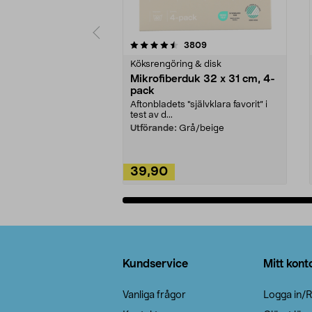
5av 5 stjärnor
4.0av 5 stjärnor
recensioner
3809
Köksrengöring & disk
Mikrofiberduk 32 x 31 cm, 4-
pack
Aftonbladets "självklara favorit” i
test av d...
Utförande:
Grå/beige
39,90
Lägg i varukorg
Sidfot
Kundservice
Mitt kont
Vanliga frågor
Logga in/R