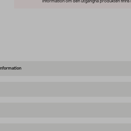
Information om den utgångna produkten finns l
information