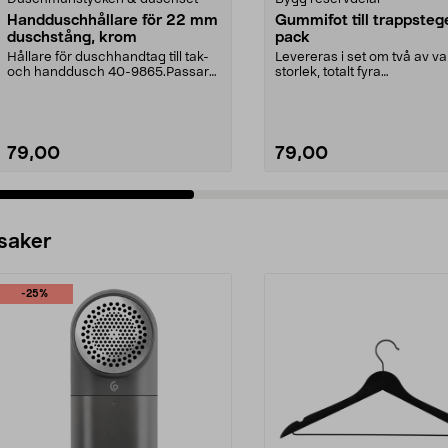
Handduschhållare för 22 mm
Gummifot till trappsteg
duschstång, krom
pack
Hållare för duschhandtag till tak-
Levereras i set om två av va
och handdusch 40-9865.Passar
storlek, totalt fyra
22 mm stång och ...
stycken.Innermåtten på de t.
79,00
79,00
 saker
-25%