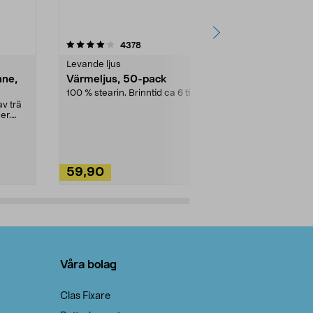
4.5av 5 stjärnor
recensioner
4.5
4378
2
Levande ljus
Rengöringsm
nne,
Värmeljus, 50-pack
Bikarbonat
100 % stearin. Brinntid ca 6 tim.
Ett allsidigt 
städning och 
v trä
ute. Städa med
er.
59,90
49,90
Lägg i varukorg
Lägg
Våra bolag
Clas Fixare