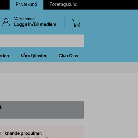
Privatkund
Företagskund
Välkommen
Logga in/Bli medlem
nden
Våra tjänster
Club Clas
t
er
liknande produkter.