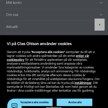
Mitt konto
Om oss
Product
+
Aktuellt
quantity
Våra bolag
Vi på Clas Ohlson använder cookies
Hitta butik
Genom att trycka
”Acceptera alla cookies”
samtycker du till att vi
lagrar cookies och andra spårtekniker på din enhet
enligt vår
cookiepolicy
för att förbättra upplevelsen på vår webbplats,
SE
NO
FI
analysera webbplatsens användning samt anpassa våra
marknadsföringsinsatser. Vi använder fyra kategorier av cookies:
nödvändiga, funktionella, analys och annonsering. För nödvändiga
cookies krävs inte ditt samtycke eftersom dessa cookies är
nödvändiga för att innehållet på webbplatsen ska kunna fungera. Om
du istället vill skräddarsy dina val kan du trycka på
inställningar
. Ditt
samtycke är frivilligt och kan återkallas när som helst genom att du
ändrar i dina cookie-inställningar eller kontaktar oss för guidning.
Köpvillkor
Privacy statement
Klubbvillkor
För företag
Ändra till priser exklusive moms
Acceptera alla cookies
Avvisa alla
Lägg i varukorg
(1)
Inställningar