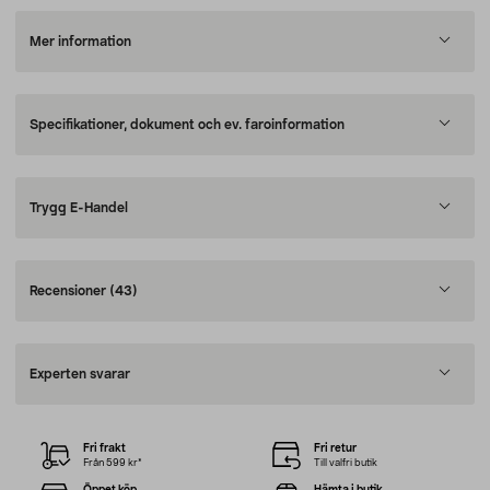
Mer information
Specifikationer, dokument och ev. faroinformation
Trygg E-Handel
Recensioner
(43)
Experten svarar
Fri frakt
Fri retur
Från 599 kr*
Till valfri butik
Öppet köp
Hämta i butik