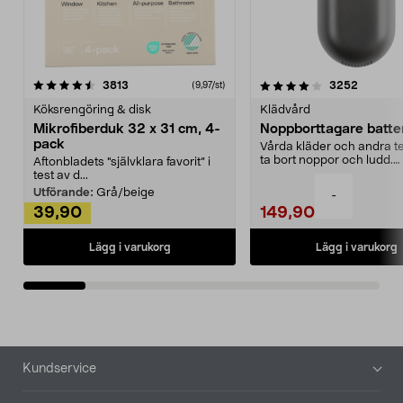
4.0av 5 stjärnor
recensioner
4.5av 5 stjärnor
recensio
3813
3252
(9,97/st)
Köksrengöring & disk
Klädvård
Mikrofiberduk 32 x 31 cm, 4-
Noppborttagare batter
pack
Vårda kläder och andra tex
ta bort noppor och ludd.
Aftonbladets "självklara favorit” i
Noppborttagaren fräs...
test av d...
Utförande:
Grå/beige
-
39,90
149,90
Lägg i varukorg
Lägg i varukorg
Sidfot
Kundservice