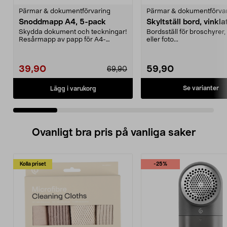
Pärmar & dokumentförvaring
Pärmar & dokumentförva
Snoddmapp A4, 5-pack
Skyltställ bord, vinkla
Skydda dokument och teckningar!
Bordsställ för broschyrer, 
Resårmapp av papp för A4-
eller foto...
papper. 5-pack.
39,90
59,90
69,90
Se varianter
Lägg i varukorg
Ovanligt bra pris på vanliga saker
Kolla priset
-25%