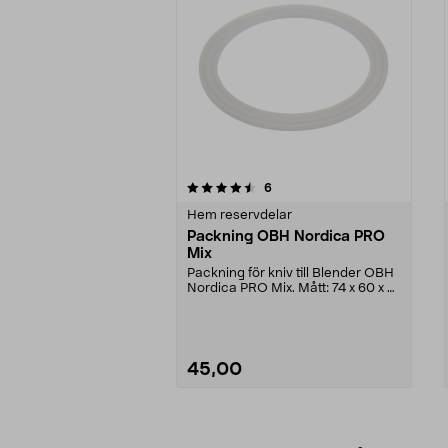
5av 5 stjärnor
4.5av 5 stjärnor
recensioner
6
Hem reservdelar
Packning OBH Nordica PRO
Mix
Packning för kniv till Blender OBH
Nordica PRO Mix. Mått: 74 x 60 x 3
mm.
45,00
Lägg i varukorg