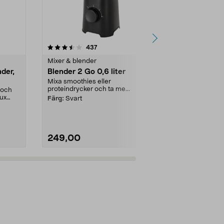
4.5 av 5 stjärnor
recensioner
4.0
437
4
Mixer & blender
Mixer & blend
nder,
Blender 2 Go 0,6 liter
Stavmixer m
svart, 600
Mixa smoothies eller
proteindrycker och ta me...
a och
Mixa soppor,
lux
snabbt och sm
Färg:
Svart
med två blad i 
249,00
299,00