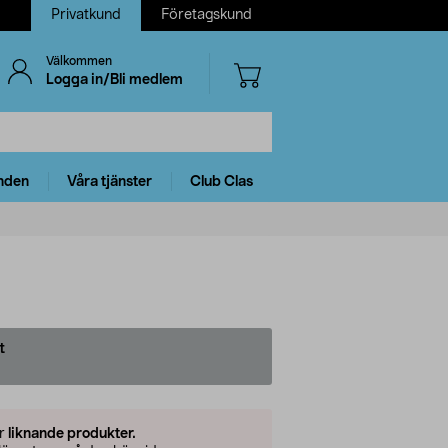
Privatkund
Företagskund
Välkommen
Logga in/Bli medlem
nden
Våra tjänster
Club Clas
t
er
liknande produkter.