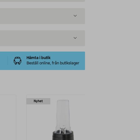
Hämta i butik
Beställ online, från butikslager
Nyhet