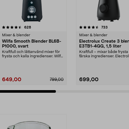
4.5 av 5 stjärnor
recensioner
3.5 av 5 stjärnor
recensioner
628
733
Mixer & blender
Mixer & blender
Wilfa Smooth Blender BL6B-
Electrolux Create 3 ble
P1000, svart
E3TB1-4GG, 1,5 liter
Kraftfull och lättanvänd mixer för
Kraftfull – mixar både fryst
frysta och kalla ingredienser. Wilfa
färska ingredienser. Electro
Smooth B...
Create 3 blend...
649,00
699,00
799,00