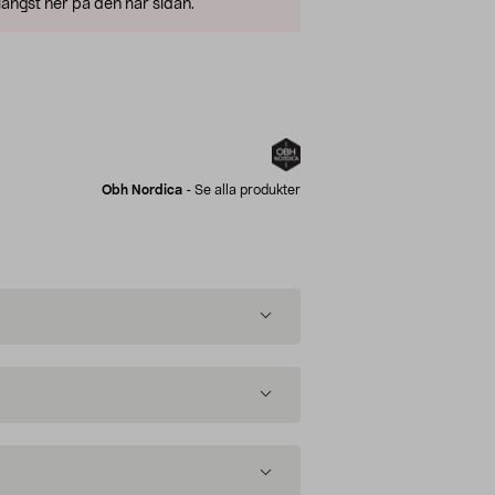
ängst ner på den här sidan.
Obh Nordica
-
Se alla produkter