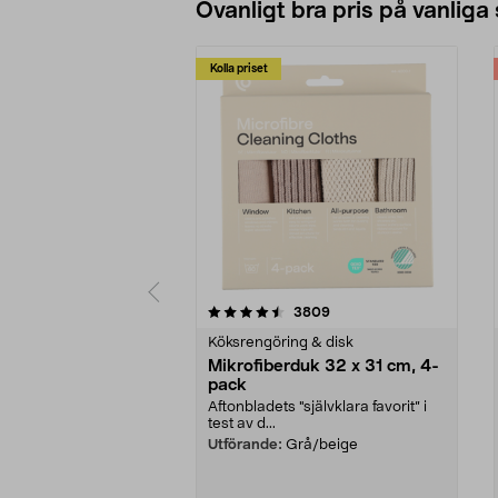
Ovanligt bra pris på vanliga
Kolla priset
5av 5 stjärnor
4.0av 5 stjärnor
recensioner
3809
Köksrengöring & disk
Mikrofiberduk 32 x 31 cm, 4-
pack
Aftonbladets "självklara favorit” i
test av d...
Utförande:
Grå/beige