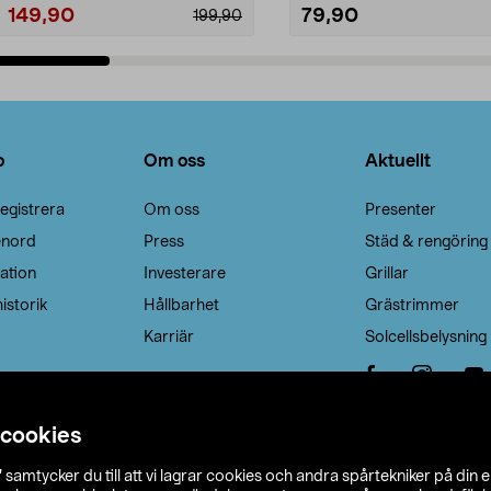
149,90
79,90
199,90
Lägg i varukorg
Lägg i varukorg
o
Om oss
Aktuellt
egistrera
Om oss
Presenter
enord
Press
Städ & rengöring
ation
Investerare
Grillar
istorik
Hållbarhet
Grästrimmer
Karriär
Solcellsbelysning
 cookies
”
samtycker du till att vi lagrar cookies och andra spårtekniker på din 