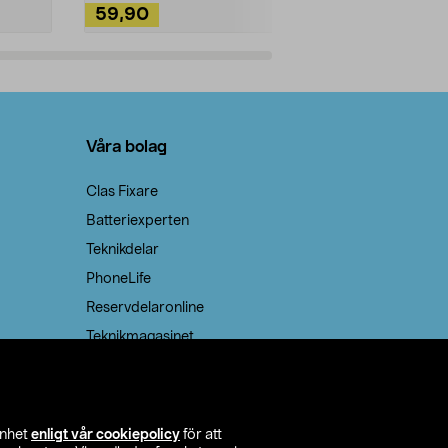
59,90
49,90
Lägg i varukorg
Lägg
Våra bolag
Clas Fixare
Batteriexperten
Teknikdelar
PhoneLife
Reservdelaronline
Teknikmagasinet
enhet
enligt vår cookiepolicy
för att