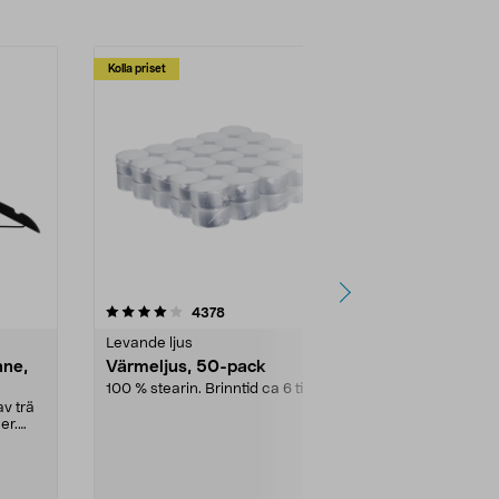
Kolla priset
Multibuy
4.5av 5 stjärnor
recensioner
4.5
4378
2
Levande ljus
Rengöringsm
nne,
Värmeljus, 50-pack
Bikarbonat
100 % stearin. Brinntid ca 6 tim.
Ett allsidigt 
städning och 
v trä
ute. Städa med
er.