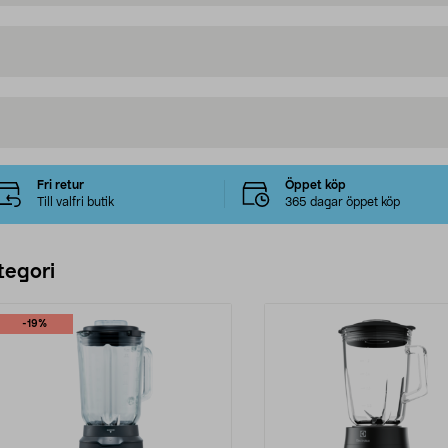
Fri retur
Öppet köp
Till valfri butik
365 dagar öppet köp
tegori
-19%