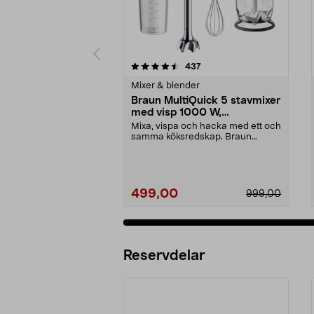
5 av 5 stjärnor
4.5 av 5 stjärnor
recensioner
437
Mixer & blender
Braun MultiQuick 5 stavmixer
med visp 1000 W,
MQ50202M
Mixa, vispa och hacka med ett och
samma köksredskap. Braun
MultiQuick 5 stavmixe...
499,00
999,00
Reservdelar