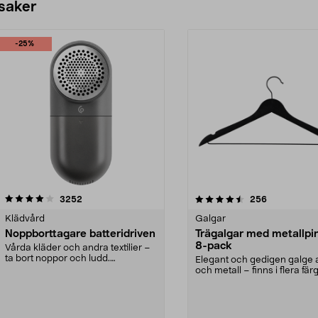
 saker
-25%
4.5av 5 stjärnor
recensioner
4.0av 5 stjärnor
recensioner
3252
256
Klädvård
Galgar
Noppborttagare batteridriven
Trägalgar med metallpi
8-pack
Vårda kläder och andra textilier –
ta bort noppor och ludd.
Elegant och gedigen galge a
Noppborttagaren fräs...
och metall – finns i flera färg
Galge med sv...