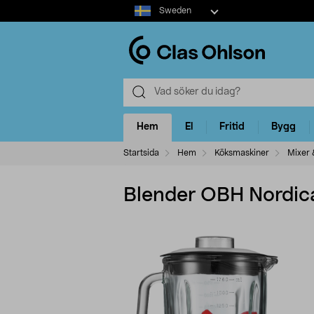
Select
Sweden
market
Hem
El
Fritid
Bygg
Startsida
Hem
Köksmaskiner
Mixer 
Blender OBH Nordic