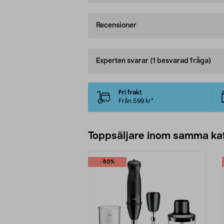
Recensioner
Experten svarar
(1 besvarad fråga)
Fri frakt
Från 599 kr*
Toppsäljare inom samma ka
-50%