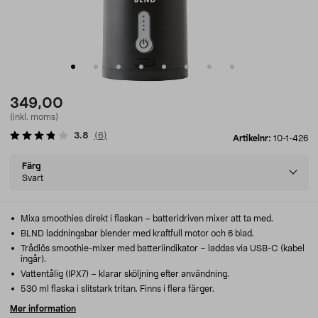
349,00
(inkl. moms)
3.8
(
6
)
Artikelnr:
10-1-426
Select
Färg
variant
Svart
Mixa smoothies direkt i flaskan – batteridriven mixer att ta med.
BLND laddningsbar blender med kraftfull motor och 6 blad.
Trådlös smoothie-mixer med batteriindikator – laddas via USB-C (kabel
ingår).
Vattentålig (IPX7) – klarar sköljning efter användning.
530 ml flaska i slitstark tritan. Finns i flera färger.
Mer information