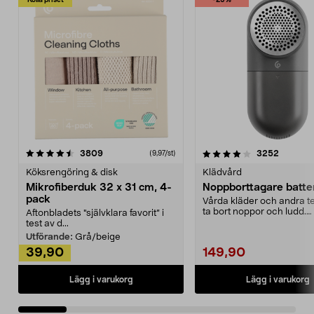
Kolla priset
-25%
4.0av 5 stjärnor
recensioner
4.5av 5 stjärnor
recensio
3809
3252
(9,97/st)
Köksrengöring & disk
Klädvård
Mikrofiberduk 32 x 31 cm, 4-
Noppborttagare batter
pack
Vårda kläder och andra tex
ta bort noppor och ludd.
Aftonbladets "självklara favorit” i
Noppborttagaren fräs...
test av d...
Utförande:
Grå/beige
39,90
149,90
Lägg i varukorg
Lägg i varukorg