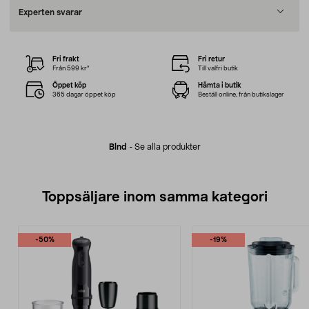
Experten svarar
Fri frakt
Fri retur
Från 599 kr*
Till valfri butik
Öppet köp
Hämta i butik
365 dagar öppet köp
Beställ online, från butikslager
Blnd
-
Se alla produkter
Toppsäljare inom samma kategori
-50%
-19%