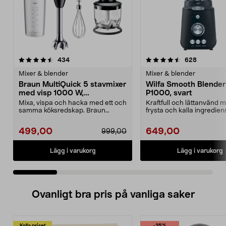
4.5 av 5 stjärnor
recensioner
3.5 av 5 stjärnor
recension
434
628
Mixer & blender
Mixer & blender
Braun MultiQuick 5 stavmixer
Wilfa Smooth Blender
med visp 1000 W,
P1000, svart
MQ50202M
Mixa, vispa och hacka med ett och
Kraftfull och lättanvänd m
samma köksredskap. Braun
frysta och kalla ingrediens
MultiQuick 5 stavmixe...
Smooth B...
499,00
649,00
999,00
Lägg i varukorg
Lägg i varukorg
Ovanligt bra pris på vanliga saker