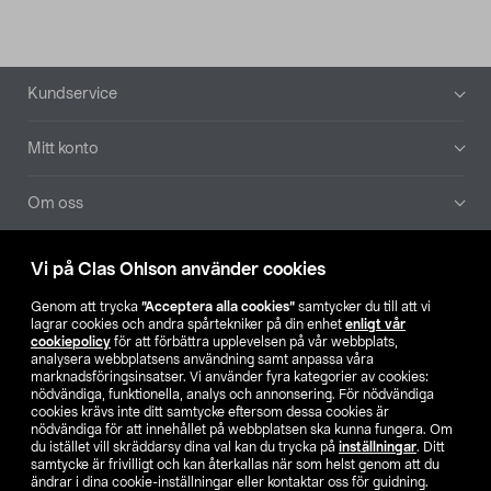
Sidfot
Kundservice
Mitt konto
Om oss
Aktuellt
Vi på Clas Ohlson använder cookies
Genom att trycka
”Acceptera alla cookies”
samtycker du till att vi
Våra bolag
lagrar cookies och andra spårtekniker på din enhet
enligt vår
cookiepolicy
för att förbättra upplevelsen på vår webbplats,
analysera webbplatsens användning samt anpassa våra
Hitta butik
marknadsföringsinsatser. Vi använder fyra kategorier av cookies:
nödvändiga, funktionella, analys och annonsering. För nödvändiga
cookies krävs inte ditt samtycke eftersom dessa cookies är
SE
NO
FI
nödvändiga för att innehållet på webbplatsen ska kunna fungera. Om
du istället vill skräddarsy dina val kan du trycka på
inställningar
. Ditt
samtycke är frivilligt och kan återkallas när som helst genom att du
ändrar i dina cookie-inställningar eller kontaktar oss för guidning.