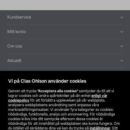
Sidfot
Kundservice
Mitt konto
Om oss
Aktuellt
Våra bolag
Vi på Clas Ohlson använder cookies
Hitta butik
Genom att trycka
”Acceptera alla cookies”
samtycker du till att vi
lagrar cookies och andra spårtekniker på din enhet
enligt vår
cookiepolicy
för att förbättra upplevelsen på vår webbplats,
SE
NO
FI
analysera webbplatsens användning samt anpassa våra
marknadsföringsinsatser. Vi använder fyra kategorier av cookies:
nödvändiga, funktionella, analys och annonsering. För nödvändiga
cookies krävs inte ditt samtycke eftersom dessa cookies är
nödvändiga för att innehållet på webbplatsen ska kunna fungera. Om
du istället vill skräddarsy dina val kan du trycka på
inställningar
. Ditt