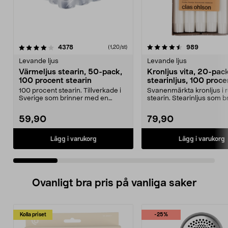
4.5 av 5 stjärnor
recensioner
5.0 av 5 stjärnor
recension
4378
989
(1,20/st)
Levande ljus
Levande ljus
Värmeljus stearin, 50-pack,
Kronljus vita, 20-pack
100 procent stearin
stearinljus, 100 proce
stearin
100 procent stearin. Tillverkade i
Svanenmärkta kronljus i 
Sverige som brinner med en
stearin. Stearinljus som b
vacker och sotfri ...
med en vacker låga....
59,90
79,90
Lägg i varukorg
Lägg i varukorg
Ovanligt bra pris på vanliga saker
Kolla priset
-25%