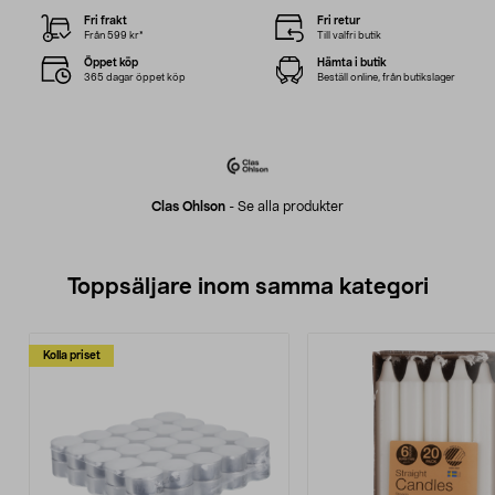
Fri frakt
Fri retur
Från 599 kr*
Till valfri butik
Öppet köp
Hämta i butik
365 dagar öppet köp
Beställ online, från butikslager
Clas Ohlson
-
Se alla produkter
Toppsäljare inom samma kategori
Kolla priset