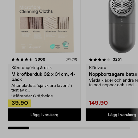
4.0av 5 stjärnor
recensioner
4.5av 5 stjärnor
recensio
3808
3251
(9,97/st)
Köksrengöring & disk
Klädvård
Mikrofiberduk 32 x 31 cm, 4-
Noppborttagare batter
pack
Vårda kläder och andra tex
ta bort noppor och ludd.
Aftonbladets "självklara favorit” i
Noppborttagaren fräs...
test av d...
Utförande:
Grå/beige
39,90
149,90
Lägg i varukorg
Lägg i varukorg