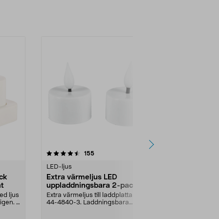
-33%
4.5 av 5 stjärnor
recensioner
4.5
155
6
LED-ljus
LED-ljus
ck
Extra värmeljus LED
Blockljus LE
ht
uppladdningsbara 2-pack,
Northlight,
Northlight
ed ljus
Extra värmeljus till laddplattan i
Ser ut som ett
igen. 4
44-4840-3. Laddningsbara
blockljus i...
värmeljus för mysig ...
Mått:
7,5 x 10