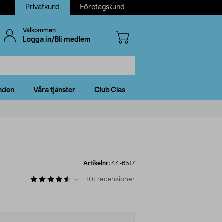
Privatkund
Företagskund
Välkommen
Logga in/Bli medlem
nden
Våra tjänster
Club Clas
s
Artikelnr:
44-6517
101
recensioner