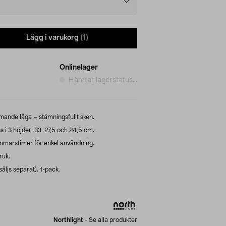
Lägg i varukorg
(1)
Onlinelager
Hämtar lagerstatus...
ande låga – stämningsfullt sken.
s i 3 höjder: 33, 27,5 och 24,5 cm.
mmarstimer för enkel användning.
ruk.
ljs separat). 1-pack.
Northlight
-
Se alla produkter