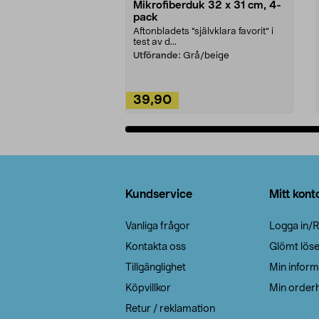
Mikrofiberduk 32 x 31 cm, 4-
pack
Aftonbladets "självklara favorit” i
test av d...
Utförande:
Grå/beige
39,90
Lägg i varukorg
Sidfot
Kundservice
Mitt kont
Vanliga frågor
Logga in/R
Kontakta oss
Glömt lös
Tillgänglighet
Min inform
Köpvillkor
Min orderh
Retur / reklamation