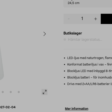
variant
24,5 cm
Product
quantity
Butikslager
Hämtar lagerstatus...
LED-ljus med naturtrogen, flamm
Konformat batteriljus i vax – finn
Blockljus LED med inbyggd 8-ti
Blockljus batteri – för inomhusb
Drivs med 2×AA/LR6-batterier (sä
027-02-04
Mer information