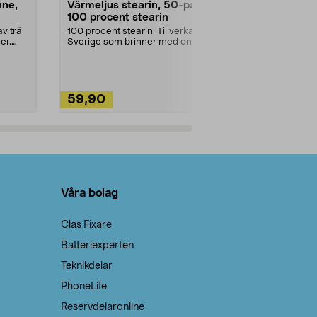
nne,
Värmeljus stearin, 50-pack,
Bikarbonat
100 procent stearin
Ett allsidigt 
städning och 
v trä
100 procent stearin. Tillverkade i
ute. Städa med
er.
Sverige som brinner med en
vacker och sotfri ...
59,90
49,90
Lägg i varukorg
Lägg
Våra bolag
Clas Fixare
Batteriexperten
Teknikdelar
PhoneLife
Reservdelaronline