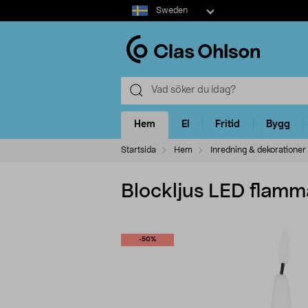
Select
Sweden
market
Hem
El
Fritid
Bygg
Startsida
Hem
Inredning & dekorationer
Blockljus LED flamm
-50%