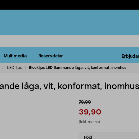
Multimedia
Reservdelar
Erbjuda
LED-ljus
Blockljus LED flammande låga, vit, konformat, inomhus
ande låga, vit, konformat, inomhu
79,90
39,90
(inkl. moms)
Select
Höjd