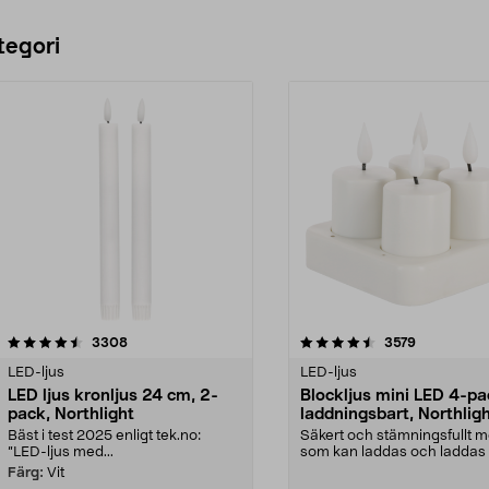
tegori
4.5 av 5 stjärnor
recensioner
4.5 av 5 stjärnor
recensioner
3308
3579
LED-ljus
LED-ljus
LED ljus kronljus 24 cm, 2-
Blockljus mini LED 4-pa
pack, Northlight
laddningsbart, Northlig
Bäst i test 2025 enligt tek.no:
Säkert och stämningsfullt m
”LED-ljus med...
som kan laddas och laddas 
lite högre ...
Färg:
Vit