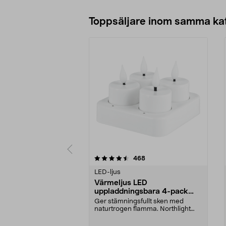
Toppsäljare inom samma ka
5 av 5 stjärnor
4.5 av 5 stjärnor
recensioner
468
LED-ljus
Värmeljus LED
uppladdningsbara 4-pack
Northlight
Ger stämningsfullt sken med
naturtrogen flamma. Northlight
värmeljus LED – uppla...