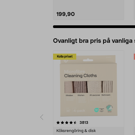
199,90
Ovanligt bra pris på vanliga
Kolla priset
5av 5 stjärnor
4.0av 5 stjärnor
recensioner
3813
Köksrengöring & disk