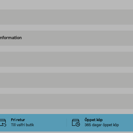
information
Fri retur
Öppet köp
Till valfri butik
365 dagar öppet köp