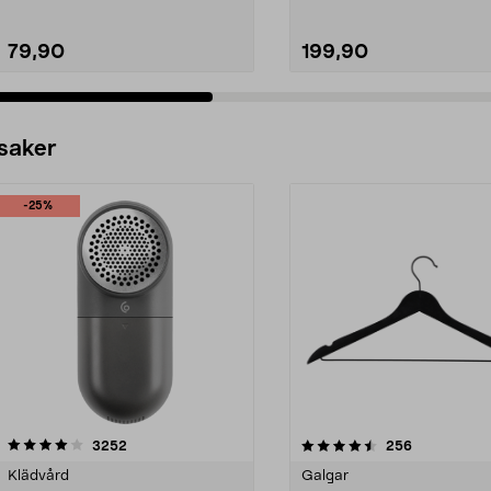
79,90
199,90
 saker
-25%
4.5av 5 stjärnor
recensioner
4.0av 5 stjärnor
recensioner
3252
256
Klädvård
Galgar