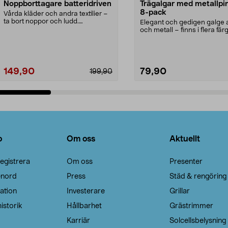
Noppborttagare batteridriven
Trägalgar med metallpi
8-pack
Vårda kläder och andra textilier –
ta bort noppor och ludd.
Elegant och gedigen galge a
Noppborttagaren fräs...
och metall – finns i flera färg
Galge med sv...
149,90
79,90
199,90
Lägg i varukorg
Lägg i varukorg
o
Om oss
Aktuellt
egistrera
Om oss
Presenter
enord
Press
Städ & rengöring
ation
Investerare
Grillar
istorik
Hållbarhet
Grästrimmer
Karriär
Solcellsbelysning