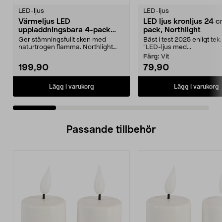
LED-ljus
LED-ljus
Värmeljus LED
LED ljus kronljus 24 c
uppladdningsbara 4-pack
pack, Northlight
Northlight
Ger stämningsfullt sken med
Bäst i test 2025 enligt tek
naturtrogen flamma. Northlight
”LED-ljus med...
värmeljus LED – uppla...
Färg:
Vit
199,90
79,90
Lägg i varukorg
Lägg i varukorg
Passande tillbehör