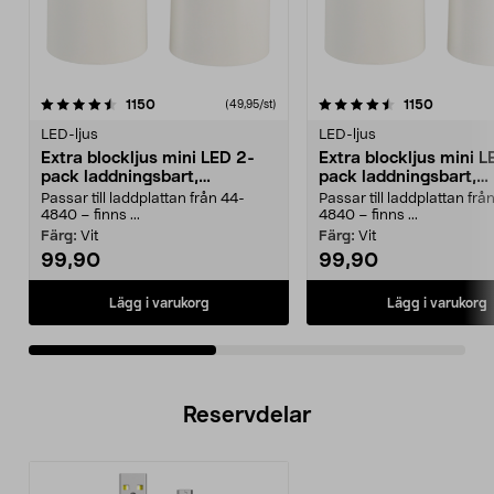
4.5av 5 stjärnor
recensioner
4.5av 5 stjärnor
recension
1150
1150
(49,95/st)
LED-ljus
LED-ljus
Extra blockljus mini LED 2-
Extra blockljus mini L
pack laddningsbart,
pack laddningsbart,
Northlight
Northlight
Passar till laddplattan från 44-
Passar till laddplattan frå
4840 – finns ...
4840 – finns ...
Färg:
Vit
Färg:
Vit
99,90
99,90
Lägg i varukorg
Lägg i varukorg
Reservdelar