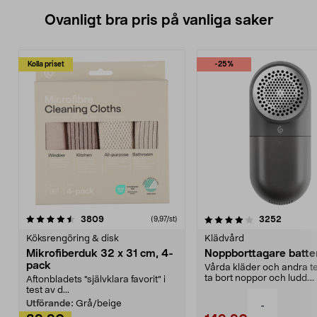
Ovanligt bra pris på vanliga saker
Kolla priset
-25%
4.0av 5 stjärnor
recensioner
4.5av 5 stjärnor
recensio
3809
3252
(9,97/st)
Köksrengöring & disk
Klädvård
Mikrofiberduk 32 x 31 cm, 4-
Noppborttagare batter
pack
Vårda kläder och andra tex
ta bort noppor och ludd.
Aftonbladets "självklara favorit” i
Noppborttagaren fräs...
test av d...
Utförande:
Grå/beige
-