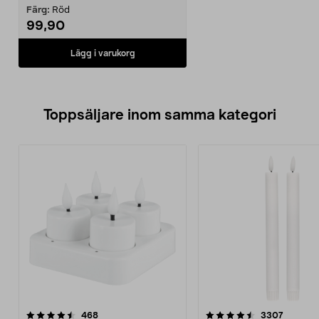
Färg:
Röd
99,90
Lägg i varukorg
Toppsäljare inom samma kategori
4.5 av 5 stjärnor
recensioner
4.5 av 5 stjärnor
recensio
468
3307