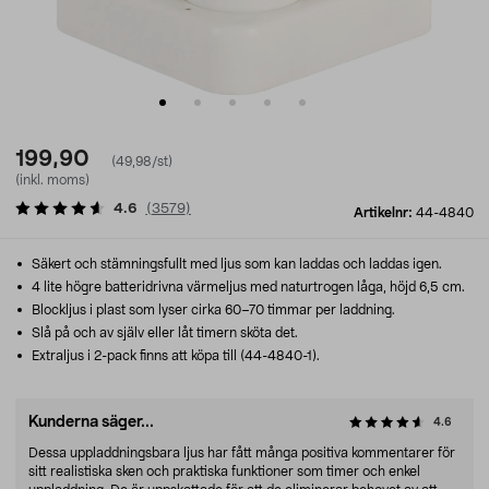
199,90
(49,98/st)
(inkl. moms)
4.6
(
3579
)
Artikelnr:
44-4840
Säkert och stämningsfullt med ljus som kan laddas och laddas igen.
4 lite högre batteridrivna värmeljus med naturtrogen låga, höjd 6,5 cm.
Blockljus i plast som lyser cirka 60–70 timmar per laddning.
Slå på och av själv eller låt timern sköta det.
Extraljus i 2-pack finns att köpa till (44-4840-1).
Kunderna säger...
4.6
Dessa uppladdningsbara ljus har fått många positiva kommentarer för
sitt realistiska sken och praktiska funktioner som timer och enkel