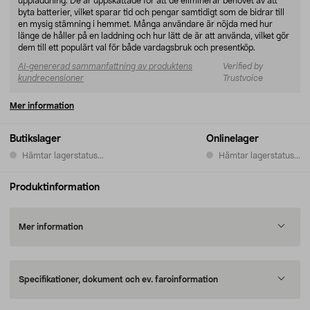
uppladdning. De är uppskattade för att de eliminerar behovet av att
byta batterier, vilket sparar tid och pengar samtidigt som de bidrar till
en mysig stämning i hemmet. Många användare är nöjda med hur
länge de håller på en laddning och hur lätt de är att använda, vilket gör
dem till ett populärt val för både vardagsbruk och presentköp.
AI-genererad sammanfattning av produktens
Verified by
kundrecensioner
Trustvoice
Mer information
Butikslager
Onlinelager
Hämtar lagerstatus...
Hämtar lagerstatus...
Produktinformation
Mer information
Specifikationer, dokument och ev. faroinformation