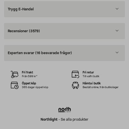
Trygg E-Handel
Recensioner
(3579)
Experten svarar
(16 besvarade frågor)
Fri frakt
Fri retur
Från 599 kr*
Till valfri butik
Öppet köp
Hämta i butik
365 dagar öppet köp
Beställ online, från butikslager
Northlight
-
Se alla produkter