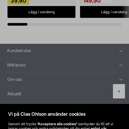
39,90
149,90
Lägg i varukorg
Lägg i varukorg
Sidfot
Kundservice
Mitt konto
Om oss
Product
+
Aktuellt
quantity
Våra bolag
Vi på Clas Ohlson använder cookies
Hitta butik
Genom att trycka
”Acceptera alla cookies”
samtycker du till att vi
lagrar cookies och andra spårtekniker på din enhet
enligt vår