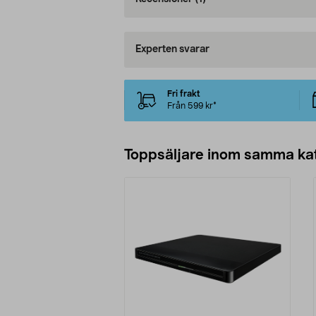
Experten svarar
Fri frakt
Från 599 kr*
Toppsäljare inom samma ka