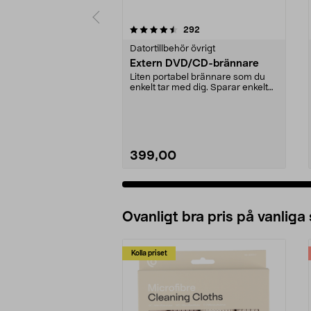
5 av 5 stjärnor
4.5 av 5 stjärnor
recensioner
292
Datortillbehör övrigt
Extern DVD/CD-brännare
Liten portabel brännare som du
enkelt tar med dig. Sparar enkelt
filmer och musi...
399,00
Ovanligt bra pris på vanliga
Kolla priset