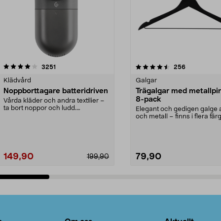
4.5av 5 stjärnor
recensioner
4.0av 5 stjärnor
recensioner
3251
256
Klädvård
Galgar
Noppborttagare batteridriven
Trägalgar med metallpi
8-pack
Vårda kläder och andra textilier –
ta bort noppor och ludd.
Elegant och gedigen galge a
Noppborttagaren fräs...
och metall – finns i flera färg
Galge med sv...
149,90
79,90
199,90
Lägg i varukorg
Lägg i varukorg