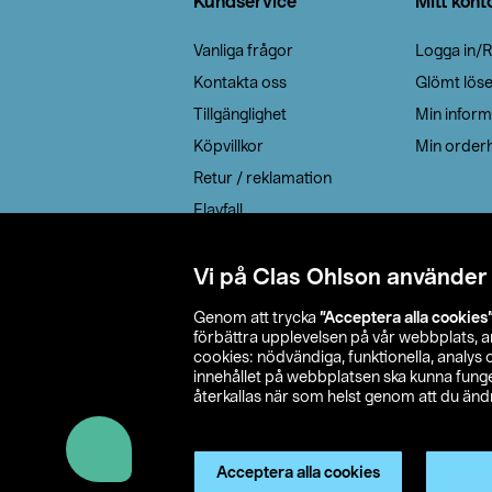
Kundservice
Mitt kont
Vanliga frågor
Logga in/R
Kontakta oss
Glömt lös
Tillgänglighet
Min inform
Köpvillkor
Min orderh
Retur / reklamation
Elavfall
Cookie policy
Leveransalternativ
Vi på Clas Ohlson använder
Genom att trycka
”Acceptera alla cookies
förbättra upplevelsen på vår webbplats, 
cookies: nödvändiga, funktionella, analys
innehållet på webbplatsen ska kunna funger
återkallas när som helst genom att du ändra
© 2026 Cla
Acceptera alla cookies