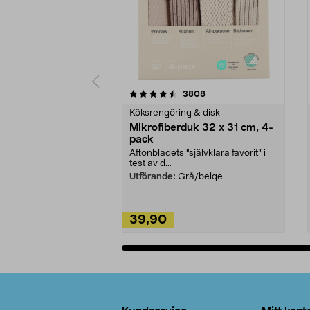
5av 5 stjärnor
4.0av 5 stjärnor
recensioner
3808
Köksrengöring & disk
Mikrofiberduk 32 x 31 cm, 4-
pack
Aftonbladets "självklara favorit” i
test av d...
Utförande:
Grå/beige
39,90
Lägg i varukorg
Sidfot