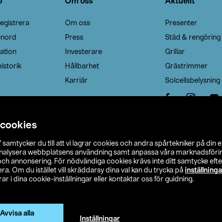
o
Om oss
Aktuellt
egistrera
Om oss
Presenter
enord
Press
Städ & rengöring
ation
Investerare
Grillar
istorik
Hållbarhet
Grästrimmer
Karriär
Solcellsbelysning
 cookies
”
samtycker du till att vi lagrar cookies och andra spårtekniker på din 
analysera webbplatsens användning samt anpassa våra marknadsförings
 och annonsering. För nödvändiga cookies krävs inte ditt samtycke ef
a. Om du istället vill skräddarsy dina val kan du trycka på
inställninga
r i dina cookie-inställningar eller kontaktar oss för guidning.
s Ohlson
Köpvillkor
Privacy statement
Klubbvillkor
H
Ändra till priser exklusive moms
Avvisa alla
Inställningar