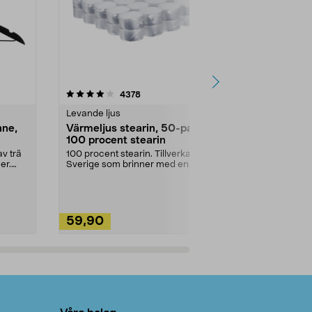
4.5av 5 stjärnor
recensioner
4.5
4378
2
Levande ljus
Rengöringsm
nne,
Värmeljus stearin, 50-pack,
Bikarbonat
100 procent stearin
Ett allsidigt 
städning och 
v trä
100 procent stearin. Tillverkade i
ute. Städa med
er.
Sverige som brinner med en
vacker och sotfri ...
59,90
49,90
Lägg i varukorg
Lägg