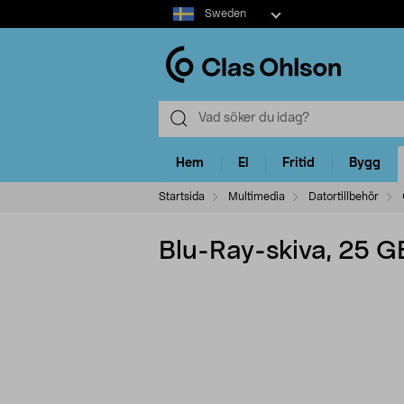
Select
Sweden
market
Hem
El
Fritid
Bygg
Startsida
Multimedia
Datortillbehör
Blu-Ray-skiva, 25 G