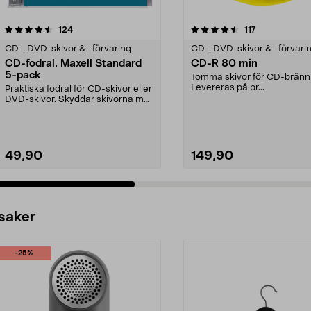
4.5 av 5 stjärnor
recensioner
4.5 av 5 stjärnor
recensioner
124
117
CD-, DVD-skivor & -förvaring
CD-, DVD-skivor & -förvari
CD-fodral. Maxell Standard
CD-R 80 min
5-pack
Tomma skivor för CD-bränn
Levereras på pr...
Praktiska fodral för CD-skivor eller
DVD-skivor. Skyddar skivorna mot
repor, dam...
49,90
149,90
 saker
-25%