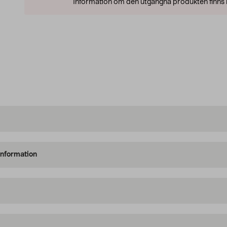
Information om den utgångna produkten finns l
information