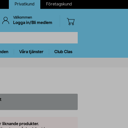
Privatkund
Företagskund
Välkommen
Logga in/Bli medlem
nden
Våra tjänster
Club Clas
t
er
liknande produkter.