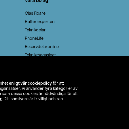
Våra bolag
Clas Fixare
Batteriexperten
Teknikdelar
PhoneLife
Reservdelaronline
Teknikmagasinet
enhet
enligt vår cookiepolicy
för att
insatser. Vi använder fyra kategorier av
tersom dessa cookies är nödvändiga för att
r
. Ditt samtycke är frivilligt och kan
itta butik