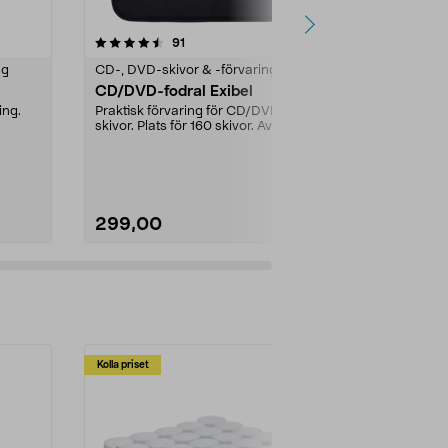
4.5 av 5 stjärnor
recensioner
4.0
91
6
ng
CD-, DVD-skivor & -förvaring
CD-, DVD-skiv
CD/DVD-fodral Exibel
CD-R-Audio
ing.
Praktisk förvaring för CD/DVD-
Tomma skivor
skivor. Plats för 160 skivor. Av
minuter/skiv
neopren med rejäl...
transparenta p
299,00
249,00
Kolla priset
Multibuy