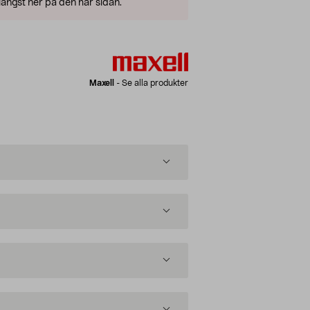
ängst ner på den här sidan.
Maxell
-
Se alla produkter