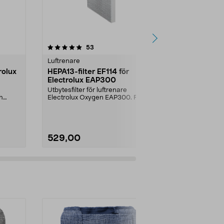
4.5 av 5 stjärnor
recensioner
4.5
53
2
Luftrenare
Luftrenare
rolux
HEPA13-filter EF114 för
Kolfilter EF
Electrolux EAP300
EAP300
Utbytesfilter för luftrenare
Utbytesfilter 
h
Electrolux Oxygen EAP300. Renar
Electrolux O
luften från mycket ...
luften och tar 
529,00
529,00