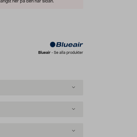
ängst ner på den här sidan.
Blueair
-
Se alla produkter