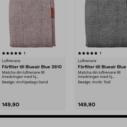
5.0av 5 stjärnor
recensioner
5.0av 5 stjärnor
recensioner
1
1
Luftrenare
Luftrenare
Förfilter till Blueair Blue 3610
Förfilter till Blueair Blu
Matcha din luftrenare till
Matcha din luftrenare till
inredningen med hj...
inredningen med hj...
Design:
Archipelago Sand
Design:
Arctic Trail
149,90
149,90
Lägg i varukorg
Lägg i varukorg