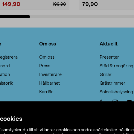
149,90
79,90
199,90
Lägg i varukorg
Lägg i varukorg
o
Om oss
Aktuellt
egistrera
Om oss
Presenter
enord
Press
Städ & rengöring
ation
Investerare
Grillar
istorik
Hållbarhet
Grästrimmer
Karriär
Solcellsbelysning
 cookies
”
samtycker du till att vi lagrar cookies och andra spårtekniker på din 