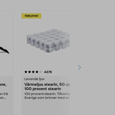
Kolla priset
Multibuy
4.5av 5 stjärnor
recensioner
4.5
4378
2
Levande ljus
Rengöringsm
nne,
Värmeljus stearin, 50-pack,
Bikarbonat
100 procent stearin
Ett allsidigt 
städning och 
v trä
100 procent stearin. Tillverkade i
ute. Städa med
er.
Sverige som brinner med en
vacker och sotfri ...