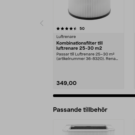
5 av 5 stjärnor
4.5 av 5 stjärnor
recensioner
50
Luftrenare
Kombinationsfilter till
luftrenare 25-30 m2
Passar till Luftrenare 25–30 m²
(artikelnummer 36-8320). Rena
luften snabbt och ...
349,00
Passande tillbehör