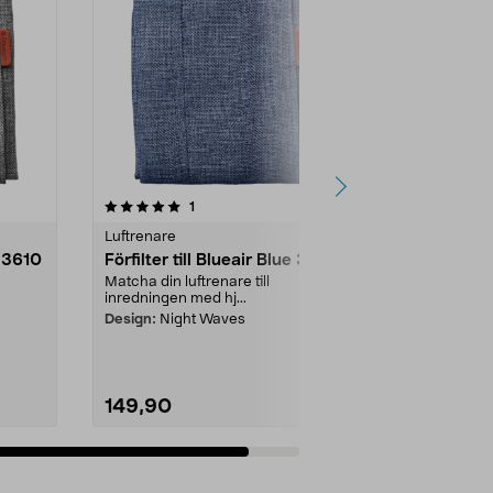
recensioner
1
Luftrenare
e 3610
Förfilter till Blueair Blue 3610
Matcha din luftrenare till
inredningen med hj...
Design:
Night Waves
149,90
Lägg i varukorg