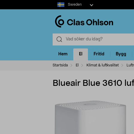
Select
Sweden
market
Hem
El
Fritid
Bygg
Startsida
El
Klimat & luftkvalitet
Luft
Blueair Blue 3610 lu