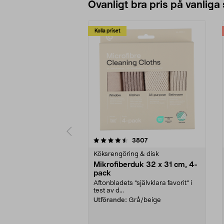
Ovanligt bra pris på vanliga
Kolla priset
5av 5 stjärnor
4.0av 5 stjärnor
recensioner
3807
Köksrengöring & disk
Mikrofiberduk 32 x 31 cm, 4-
pack
Aftonbladets "självklara favorit” i
test av d...
Utförande:
Grå/beige