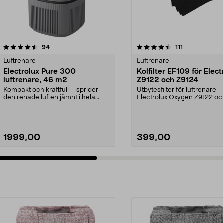
4.5 av 5 stjärnor
recensioner
5.0 av 5 stjärnor
recensioner
94
111
Luftrenare
Luftrenare
Electrolux Pure 300
Kolfilter EF109 för Elect
luftrenare, 46 m2
Z9122 och Z9124
Kompakt och kraftfull – sprider
Utbytesfilter för luftrenare
den renade luften jämnt i hela
Electrolux Oxygen Z9122 oc
rummet. Electrolu...
Z9124. Innehåller aktiv...
1999,00
399,00