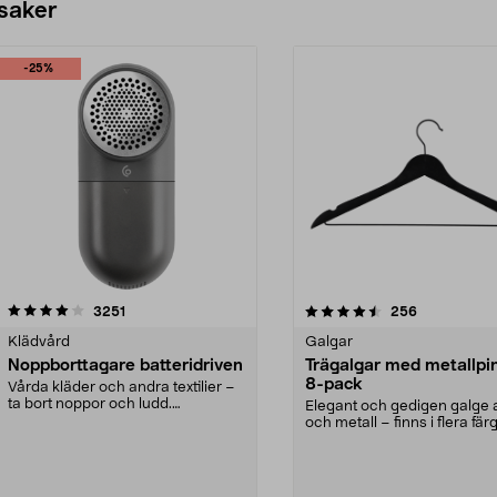
 saker
-25%
4.5av 5 stjärnor
recensioner
4.0av 5 stjärnor
recensioner
3251
256
Klädvård
Galgar
Noppborttagare batteridriven
Trägalgar med metallpi
8-pack
Vårda kläder och andra textilier –
ta bort noppor och ludd.
Elegant och gedigen galge a
Noppborttagaren fräs...
och metall – finns i flera färg
Galge med sv...