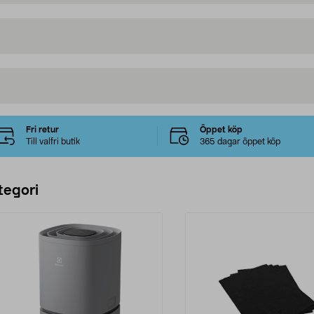
Fri retur
Öppet köp
Till valfri butik
365 dagar öppet köp
tegori