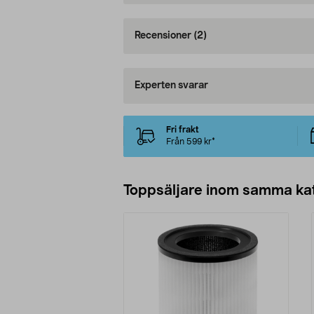
Recensioner
(2)
Experten svarar
Fri frakt
Från 599 kr*
Toppsäljare inom samma ka