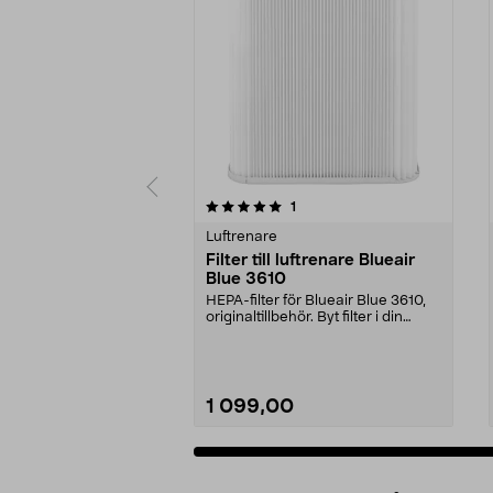
0av 5 stjärnor
5.0av 5 stjärnor
recensioner
1
Luftrenare
Filter till luftrenare Blueair
Blue 3610
HEPA-filter för Blueair Blue 3610,
originaltillbehör. Byt filter i din
Bluear Bl...
1 099,00
Lägg i varukorg