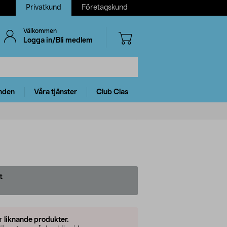
Privatkund
Företagskund
Välkommen
Logga in/Bli medlem
nden
Våra tjänster
Club Clas
t
er
liknande produkter.