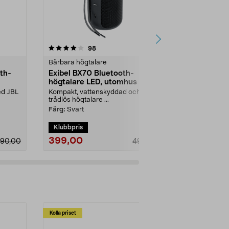
4.0 av 5 stjärnor
recensioner
5.0
98
1
Bärbara högtalare
Bärbara högt
th-
Exibel BX70 Bluetooth-
JBL Grip bä
högtalare LED, utomhus
högtalare, 
ed JBL
Kompakt, vattenskyddad och
Bärbar trådlö
trådlös högtalare ...
Pro Sound – ..
Färg:
Svart
Färg:
Röd
Klubbpris
399,00
699,00
190,00
499,00
Kolla priset
Multibuy