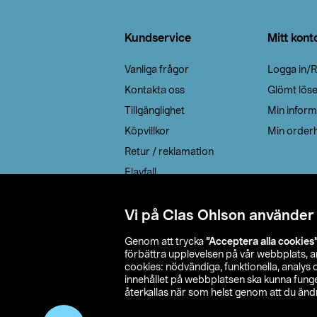
Sidfot
Kundservice
Mitt kont
Vanliga frågor
Logga in/R
Kontakta oss
Glömt lös
Tillgänglighet
Min inform
Köpvillkor
Min orderh
Retur / reklamation
Elavfall
Cookie policy
Leveransalternativ
Vi på Clas Ohlson använder
Genom att trycka
”Acceptera alla cookies
förbättra upplevelsen på vår webbplats, 
cookies: nödvändiga, funktionella, analys
innehållet på webbplatsen ska kunna funger
återkallas när som helst genom att du ändra
© 2026 Cla