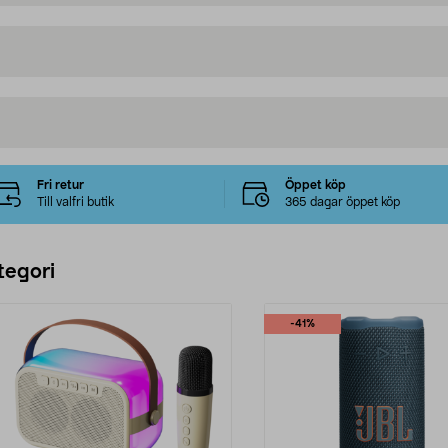
Fri retur
Öppet köp
Till valfri butik
365 dagar öppet köp
tegori
-41%