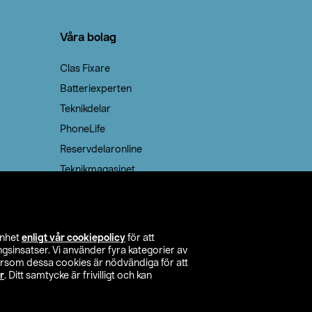
Våra bolag
Clas Fixare
Batteriexperten
Teknikdelar
PhoneLife
Reservdelaronline
Teknikmagasinet
enhet
enligt vår cookiepolicy
för att
insatser. Vi använder fyra kategorier av
tersom dessa cookies är nödvändiga för att
r
. Ditt samtycke är frivilligt och kan
itta butik