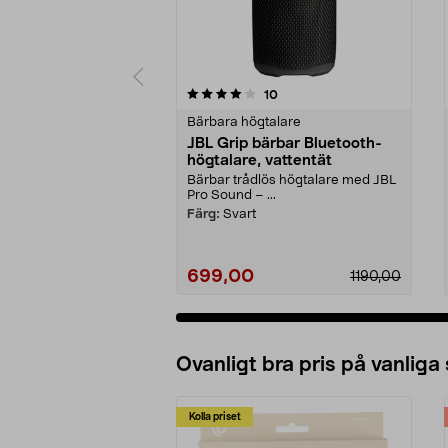
0 av 5 stjärnor
4.0 av 5 stjärnor
recensioner
10
Bärbara högtalare
JBL Grip bärbar Bluetooth-
högtalare, vattentät
Bärbar trådlös högtalare med JBL
Pro Sound – ...
Färg:
Svart
699,00
1190,00
Ovanligt bra pris på vanliga
Kolla priset