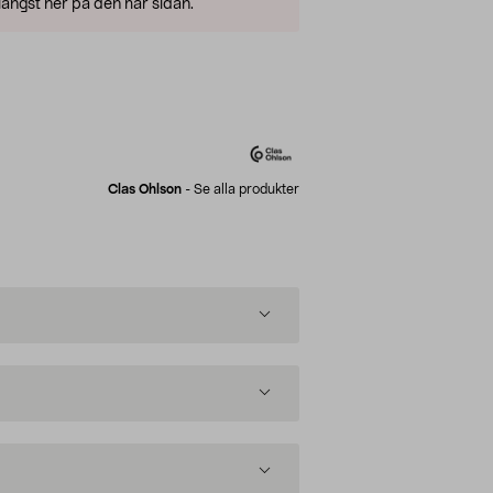
ängst ner på den här sidan.
Clas Ohlson
-
Se alla produkter