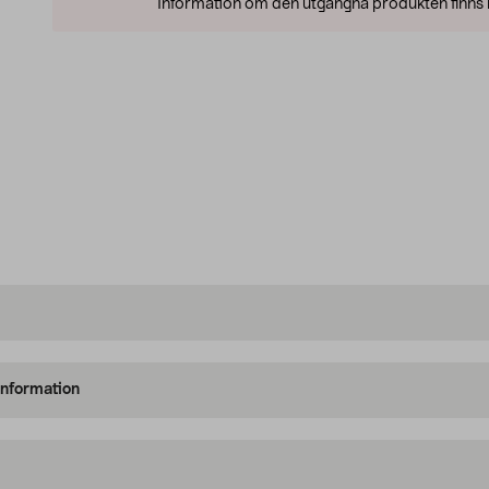
Information om den utgångna produkten finns l
information