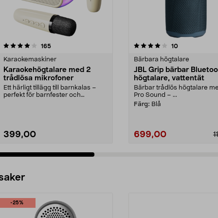
4.0 av 5 stjärnor
recensioner
4.0 av 5 stjärnor
recensioner
165
10
Karaokemaskiner
Bärbara högtalare
Karaokehögtalare med 2
JBL Grip bärbar Bluetoo
trådlösa mikrofoner
högtalare, vattentät
Ett härligt tillägg till barnkalas –
Bärbar trådlös högtalare m
perfekt för barnfester och
Pro Sound – ...
familjekvällar. ...
Färg:
Blå
399,00
699,00
1
 saker
-25%