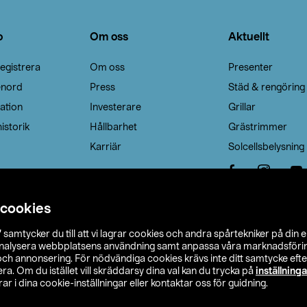
o
Om oss
Aktuellt
egistrera
Om oss
Presenter
enord
Press
Städ & rengöring
ation
Investerare
Grillar
istorik
Hållbarhet
Grästrimmer
Karriär
Solcellsbelysning
 cookies
”
samtycker du till att vi lagrar cookies och andra spårtekniker på din 
analysera webbplatsens användning samt anpassa våra marknadsförings
 och annonsering. För nödvändiga cookies krävs inte ditt samtycke ef
a. Om du istället vill skräddarsy dina val kan du trycka på
inställninga
r i dina cookie-inställningar eller kontaktar oss för guidning.
s Ohlson
Köpvillkor
Privacy statement
Klubbvillkor
H