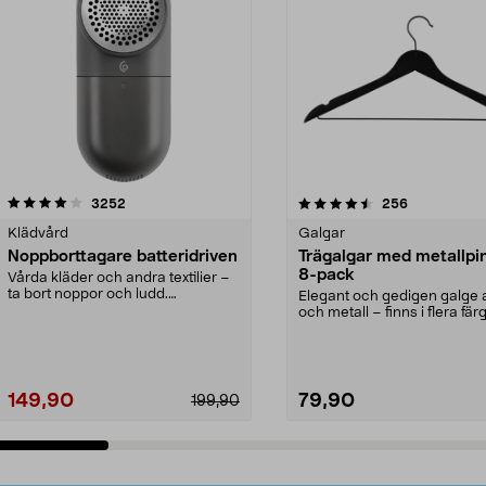
4.5av 5 stjärnor
recensioner
4.0av 5 stjärnor
recensioner
3252
256
Klädvård
Galgar
Noppborttagare batteridriven
Trägalgar med metallpi
8-pack
Vårda kläder och andra textilier –
ta bort noppor och ludd.
Elegant och gedigen galge a
Noppborttagaren fräs...
och metall – finns i flera färg
Galge med sv...
149,90
79,90
199,90
Lägg i varukorg
Lägg i varukorg