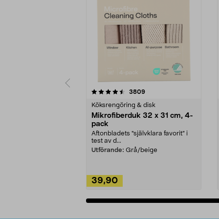
5av 5 stjärnor
4.0av 5 stjärnor
recensioner
3809
Köksrengöring & disk
Mikrofiberduk 32 x 31 cm, 4-
pack
Aftonbladets "självklara favorit” i
test av d...
Utförande:
Grå/beige
39,90
Lägg i varukorg