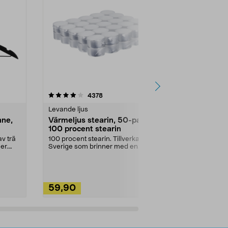
4.5av 5 stjärnor
recensioner
4.5
4378
2
Levande ljus
Rengöringsm
nne,
Värmeljus stearin, 50-pack,
Bikarbonat
100 procent stearin
Ett allsidigt 
städning och 
v trä
100 procent stearin. Tillverkade i
ute. Städa med
er.
Sverige som brinner med en
vacker och sotfri ...
59,90
49,90
Lägg i varukorg
Lägg