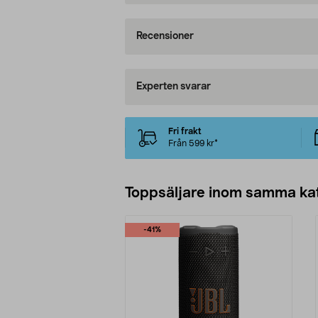
Recensioner
Experten svarar
Fri frakt
Från 599 kr*
Toppsäljare inom samma ka
-41%