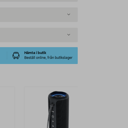
Hämta i butik
Beställ online, från butikslager
-41%