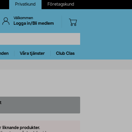
Privatkund
Företagskund
Välkommen
Logga in/Bli medlem
nden
Våra tjänster
Club Clas
t
er
liknande produkter.