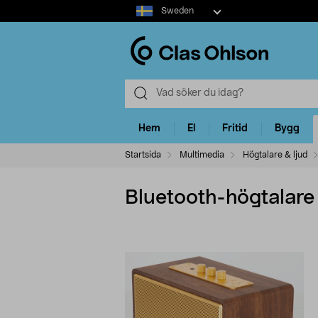
Select
Sweden
market
Hem
El
Fritid
Bygg
Startsida
Multimedia
Högtalare & ljud
Bluetooth-högtalare 