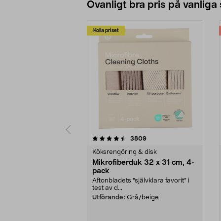
Ovanligt bra pris på vanliga
Kolla priset
5av 5 stjärnor
4.0av 5 stjärnor
recensioner
3809
Köksrengöring & disk
Mikrofiberduk 32 x 31 cm, 4-
pack
Aftonbladets "självklara favorit” i
test av d...
Utförande:
Grå/beige