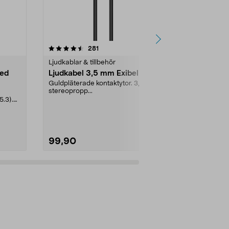
4.5 av 5 stjärnor
recensioner
4.5
281
2
Ljudkablar & tillbehör
Ljudkablar & t
med
Ljudkabel 3,5 mm Exibel
Förlängnin
Exibel
Guldpläterade kontaktytor. 3,5 mm
stereopropp...
Guldpläterad
5.3).
Passar bra vi..
99,90
79,90