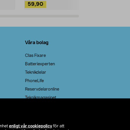
59,90
49,90
Lägg i varukorg
Lägg
Våra bolag
Clas Fixare
Batteriexperten
Teknikdelar
PhoneLife
Reservdelaronline
Teknikmagasinet
enhet
enligt vår cookiepolicy
för att