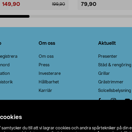
149,90
79,90
199,90
Lägg i varukorg
Lägg i varukorg
o
Om oss
Aktuellt
egistrera
Om oss
Presenter
enord
Press
Städ & rengöring
ation
Investerare
Grillar
istorik
Hållbarhet
Grästrimmer
Karriär
Solcellsbelysning
 cookies
”
samtycker du till att vi lagrar cookies och andra spårtekniker på din 