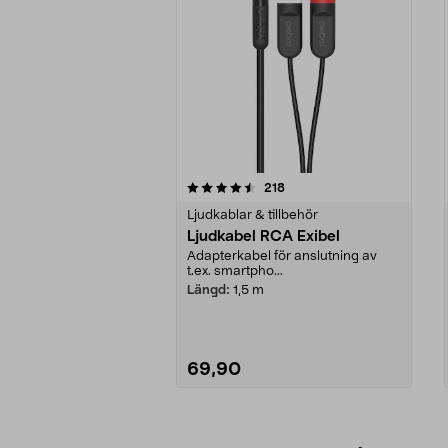
5av 5 stjärnor
4.0av 5 stjärnor
recensioner
218
Ljudkablar & tillbehör
Ljudkabel RCA Exibel
Adapterkabel för anslutning av
t.ex. smartpho...
Längd:
1,5 m
69,90
Lägg i varukorg