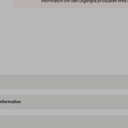
Information om den utgångna produkten finns l
information