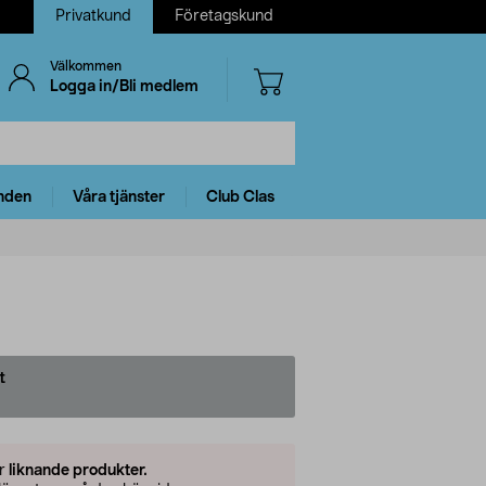
Privatkund
Företagskund
Välkommen
Logga in/Bli medlem
nden
Våra tjänster
Club Clas
t
er
liknande produkter.