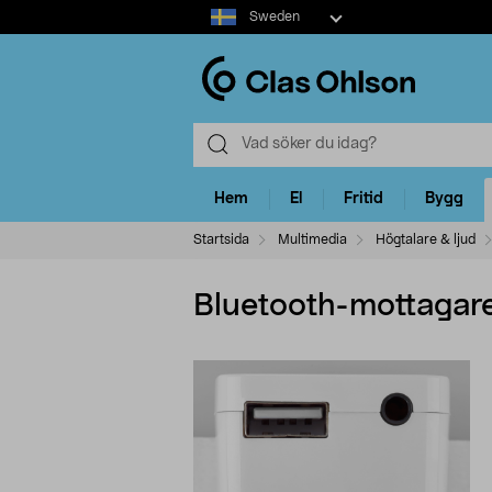
Select
Sweden
market
Hem
El
Fritid
Bygg
Startsida
Multimedia
Högtalare & ljud
Bluetooth-mottagar