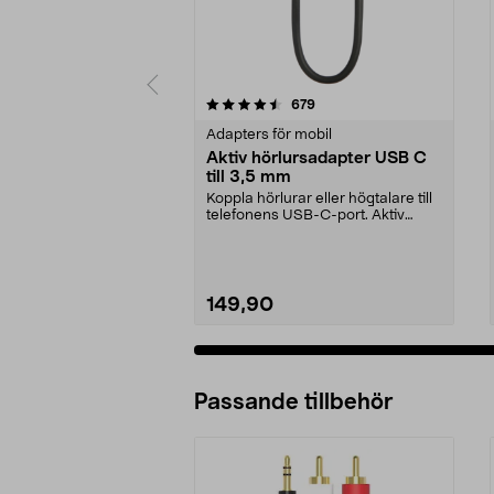
5 av 5 stjärnor
4.5 av 5 stjärnor
recensioner
679
Adapters för mobil
Aktiv hörlursadapter USB C
till 3,5 mm
Koppla hörlurar eller högtalare till
telefonens USB-C-port. Aktiv
adapter – pass...
149,90
Passande tillbehör