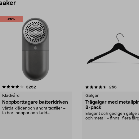
 saker
-25%
4.5av 5 stjärnor
recensioner
4.0av 5 stjärnor
recensioner
3252
256
Klädvård
Galgar
Noppborttagare batteridriven
Trägalgar med metallpi
8-pack
Vårda kläder och andra textilier –
ta bort noppor och ludd.
Elegant och gedigen galge a
Noppborttagaren fräs...
och metall – finns i flera färg
Galge med sv...