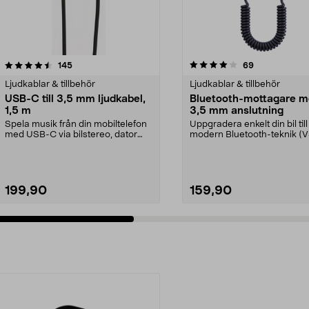
4.0 av 5 stjärnor
recensioner
4.5 av 5 stjärnor
recensioner
145
69
Ljudkablar & tillbehör
Ljudkablar & tillbehör
USB-C till 3,5 mm ljudkabel,
Bluetooth-mottagare 
1,5 m
3,5 mm anslutning
Spela musik från din mobiltelefon
Uppgradera enkelt din bil till
med USB-C via bilstereo, dator
modern Bluetooth-teknik (V
eller högtalare...
Bluetooth-mottaga...
199,90
159,90