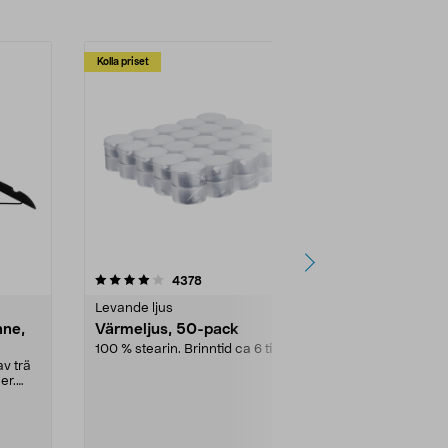
Kolla priset
Multibuy
4.5av 5 stjärnor
recensioner
4.5
4378
2
Levande ljus
Rengöringsm
nne,
Värmeljus, 50-pack
Bikarbonat
100 % stearin. Brinntid ca 6 tim.
Ett allsidigt 
städning och 
v trä
ute. Städa med
er.