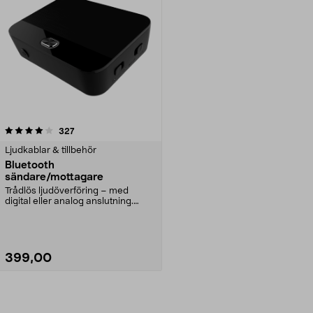
recensioner
327
Ljudkablar & tillbehör
Bluetooth
sändare/mottagare
Trådlös ljudöverföring – med
digital eller analog anslutning.
Kopplas enkelt til...
399,00
Lägg i varukorg