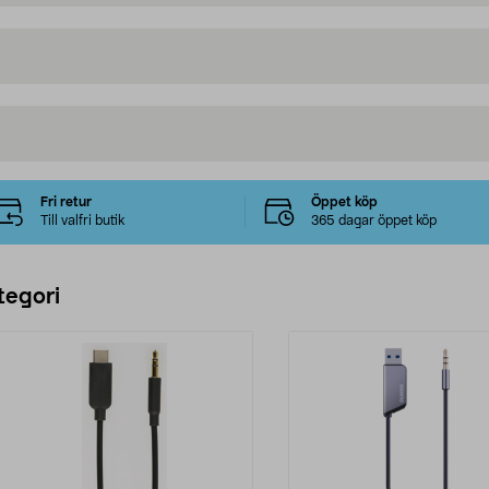
Fri retur
Öppet köp
Till valfri butik
365 dagar öppet köp
tegori