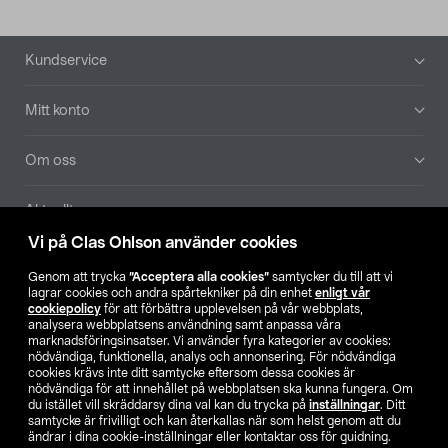
Sidfot
Kundservice
Mitt konto
Om oss
Aktuellt
Vi på Clas Ohlson använder cookies
Våra bolag
Genom att trycka
”Acceptera alla cookies”
samtycker du till att vi
lagrar cookies och andra spårtekniker på din enhet
enligt vår
Hitta butik
cookiepolicy
för att förbättra upplevelsen på vår webbplats,
analysera webbplatsens användning samt anpassa våra
marknadsföringsinsatser. Vi använder fyra kategorier av cookies:
nödvändiga, funktionella, analys och annonsering. För nödvändiga
SE
NO
FI
cookies krävs inte ditt samtycke eftersom dessa cookies är
nödvändiga för att innehållet på webbplatsen ska kunna fungera. Om
du istället vill skräddarsy dina val kan du trycka på
inställningar
. Ditt
samtycke är frivilligt och kan återkallas när som helst genom att du
ändrar i dina cookie-inställningar eller kontaktar oss för guidning.