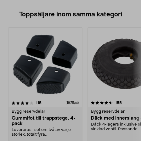
Toppsäljare inom samma kategori
4.5 av 5 stjärnor
recensioner
4.0 av 5 stjärnor
recensione
115
155
(19,75/st)
Bygg reservdelar
Bygg reservdelar
Gummifot till trappstege, 4-
Däck med innerslang
pack
Däck 4-lagers inklusive 
vinklad ventil. Passande
Levereras i set om två av varje
luftgummihjul i dimen...
storlek, totalt fyra
stycken.Innermåtten på de t...