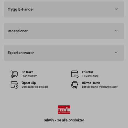
Trygg E-Handel
Recensioner
Experten svarar
Fri frakt
Fri retur
Från 599 kr*
Till valfri butik
Öppet köp
Hämta i butik
365 dagar öppet köp
Beställ online, från butikslager
Telwin
-
Se alla produkter