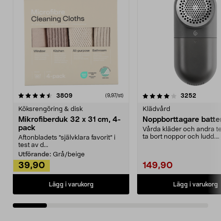
4.0av 5 stjärnor
recensioner
4.5av 5 stjärnor
recensio
3809
3252
(9,97/st)
Köksrengöring & disk
Klädvård
Mikrofiberduk 32 x 31 cm, 4-
Noppborttagare batter
pack
Vårda kläder och andra tex
ta bort noppor och ludd.
Aftonbladets "självklara favorit” i
Noppborttagaren fräs...
test av d...
Utförande:
Grå/beige
39,90
149,90
Lägg i varukorg
Lägg i varukorg