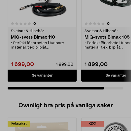
recensioner
recensioner
0
0
0.0 av 5 stjärnor
Svetsar & tillbehör
Svetsar & tillbehör
MIG-svets Bimax 110
MIG-svets Bimax 105
• Perfekt för arbeten i tunnare
• Perfekt för arbete i tunn
material, t.ex. bilplåt.
material, t.ex. bilplåt.
• Automatisk trådmatning.
• Levereras komplett med
• Levereras med slangpaket,
nödvändiga tillbehör.
svetspistol och återledarkabel.
1 699,00
1 899,00
1 999,00
Se varianter
Se varianter
Ovanligt bra pris på vanliga saker
Kolla priset
-25%