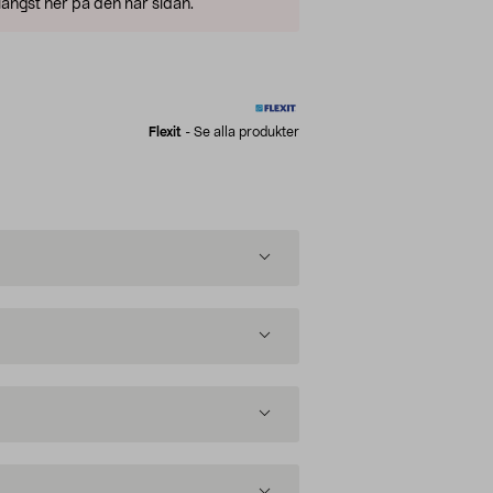
ängst ner på den här sidan.
Flexit
-
Se alla produkter