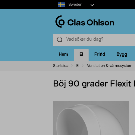
Select
Sweden
market
Hem
El
Fritid
Bygg
Startsida
El
Ventilation & värmesystem
Böj 90 grader Flexi