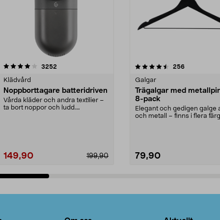
4.5av 5 stjärnor
recensioner
4.0av 5 stjärnor
recensioner
3252
256
Klädvård
Galgar
Noppborttagare batteridriven
Trägalgar med metallpi
8-pack
Vårda kläder och andra textilier –
ta bort noppor och ludd.
Elegant och gedigen galge a
Noppborttagaren fräs...
och metall – finns i flera färg
Galge med sv...
149,90
79,90
199,90
Lägg i varukorg
Lägg i varukorg