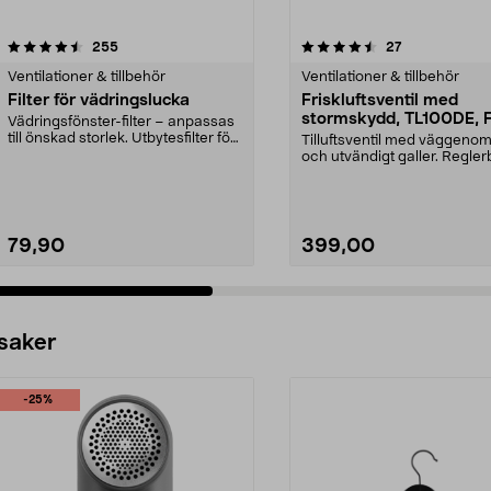
4.5 av 5 stjärnor
recensioner
4.5 av 5 stjärnor
recensioner
255
27
Ventilationer & tillbehör
Ventilationer & tillbehör
Filter för vädringslucka
Friskluftsventil med
stormskydd, TL100DE, 
Vädringsfönster-filter – anpassas
till önskad storlek. Utbytesfilter för
Tilluftsventil med väggenom
fönster...
och utvändigt galler. Regler
luftflöde och...
79,90
399,00
 saker
-25%