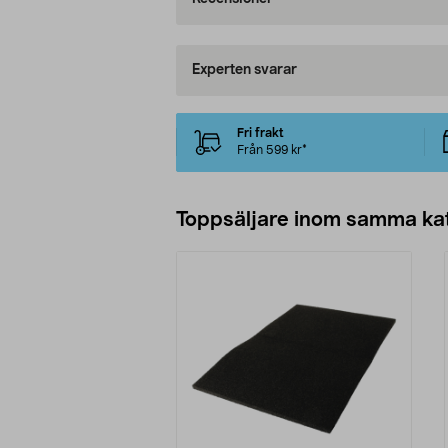
Experten svarar
Fri frakt
Från 599 kr*
Toppsäljare inom samma ka