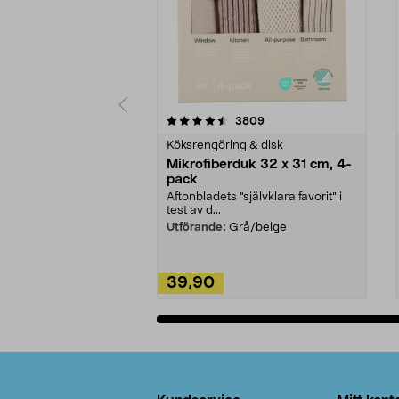
5av 5 stjärnor
4.0av 5 stjärnor
recensioner
3809
Köksrengöring & disk
Mikrofiberduk 32 x 31 cm, 4-
pack
Aftonbladets "självklara favorit” i
test av d...
Utförande:
Grå/beige
39,90
Lägg i varukorg
Sidfot