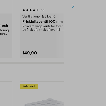
4.5 av 5 stjärnor
recensioner
4.5
33
9
Ventilationer & tillbehör
Ventilationer 
Friskluftsventil 100 mm
Electrolux fi
Fresh
fettfilter u
Prisvärd väggventil för försörjning
av friskluft. Friskluftsventil med
föring
Electrolux M
galler bå...
bart
universalfilter 
som tar bort m
149,90
129,90
Kolla priset
Multibuy