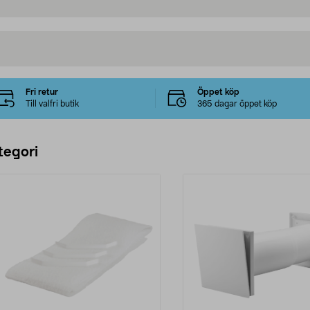
Fri retur
Öppet köp
Till valfri butik
365 dagar öppet köp
tegori