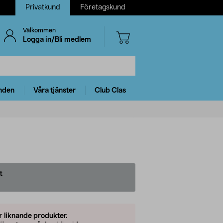
Privatkund
Företagskund
Välkommen
Logga in/Bli medlem
nden
Våra tjänster
Club Clas
t
er
liknande produkter.