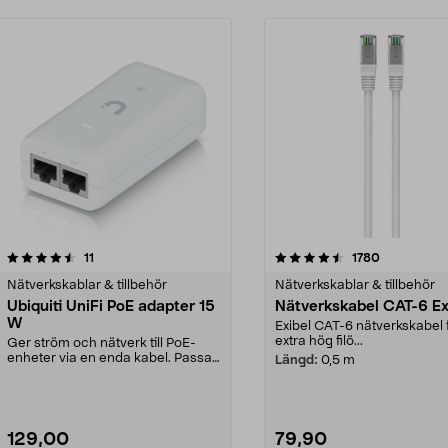
4.5 av 5 stjärnor
recensioner
4.5 av 5 stjärnor
recensioner
11
1780
Nätverkskablar & tillbehör
Nätverkskablar & tillbehör
Ubiquiti UniFi PoE adapter 15
Nätverkskabel CAT-6 Ex
W
Exibel CAT-6 nätverkskabel 
extra hög filö...
Ger ström och nätverk till PoE-
enheter via en enda kabel. Passar
Längd:
0,5 m
t.ex. accesspun...
129,00
79,90