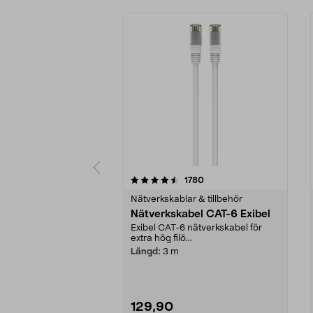
5 av 5 stjärnor
4.5 av 5 stjärnor
recensioner
1780
Nätverkskablar & tillbehör
Nätverkskabel CAT-6 Exibel
Exibel CAT-6 nätverkskabel för
extra hög filö...
Längd:
3 m
129,90