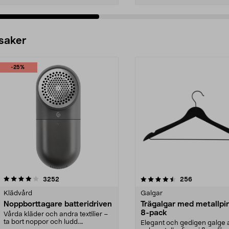
 saker
-25%
4.5av 5 stjärnor
recensioner
4.0av 5 stjärnor
recensioner
3252
256
Klädvård
Galgar
Noppborttagare batteridriven
Trägalgar med metallpi
8-pack
Vårda kläder och andra textilier –
ta bort noppor och ludd.
Elegant och gedigen galge a