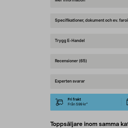
Mer information
Specifikationer, dokument och ev. faro
Trygg E-Handel
Recensioner
(65)
Experten svarar
Fri frakt
Från 599 kr*
Toppsäljare inom samma ka