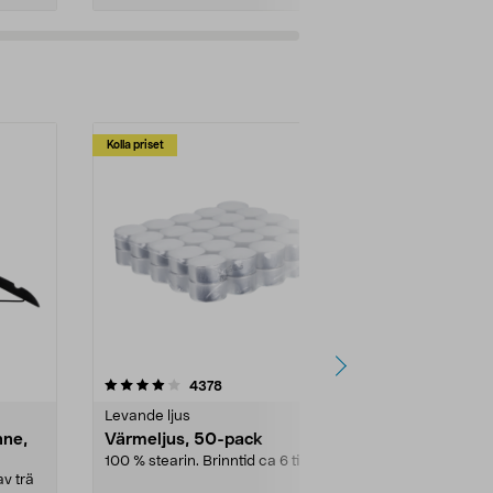
Kolla priset
Multibuy
4.5av 5 stjärnor
recensioner
4.5
4378
2
Levande ljus
Rengöringsm
nne,
Värmeljus, 50-pack
Bikarbonat
100 % stearin. Brinntid ca 6 tim.
Ett allsidigt 
städning och 
v trä