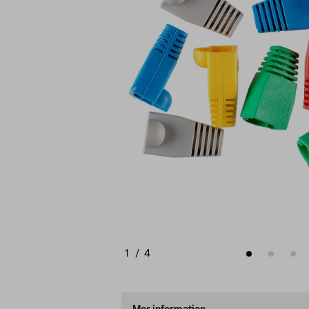
1
/
4