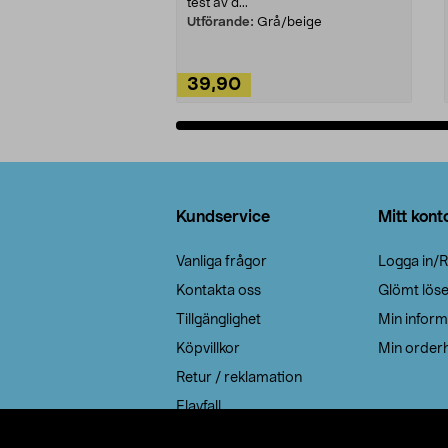
test av d...
Utförande:
Grå/beige
39,90
Lägg i varukorg
Sidfot
Kundservice
Mitt kont
Vanliga frågor
Logga in/R
Kontakta oss
Glömt lös
Tillgänglighet
Min inform
Köpvillkor
Min orderh
Retur / reklamation
Elavfall
Cookie policy