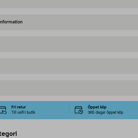
information
Fri retur
Öppet köp
Till valfri butik
365 dagar öppet köp
tegori