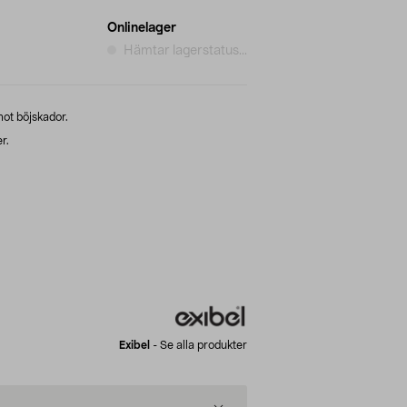
Onlinelager
Hämtar lagerstatus...
ot böjskador.
r.
Exibel
-
Se alla produkter