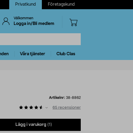
Privatkund
Företagskund
Välkommen
Logga in/Bli medlem
nden
Våra tjänster
Club Clas
Artikelnr:
38-8862
65
recensioner
Lägg i varukorg
(1)