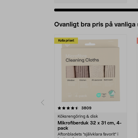
Ovanligt bra pris på vanliga
Kolla priset
5av 5 stjärnor
4.0av 5 stjärnor
recensioner
3809
Köksrengöring & disk
Mikrofiberduk 32 x 31 cm, 4-
pack
Aftonbladets "självklara favorit” i