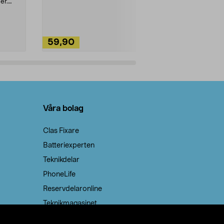
ute. Städa med
er.
59,90
49,90
Lägg i varukorg
Lägg
Våra bolag
Clas Fixare
Batteriexperten
Teknikdelar
PhoneLife
Reservdelaronline
Teknikmagasinet