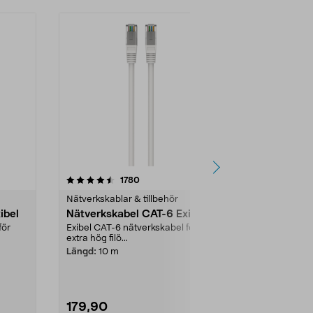
4.5 av 5 stjärnor
recensioner
4.5
1780
2
Nätverkskablar & tillbehör
Nätverkskabla
ibel
Nätverkskabel CAT-6 Exibel
RJ45 modul
10-pack, Ex
för
Exibel CAT-6 nätverkskabel för
extra hög filö...
Exibel RJ45 
för högsta fil
Längd:
10 m
För kontakteri.
179,90
49,90