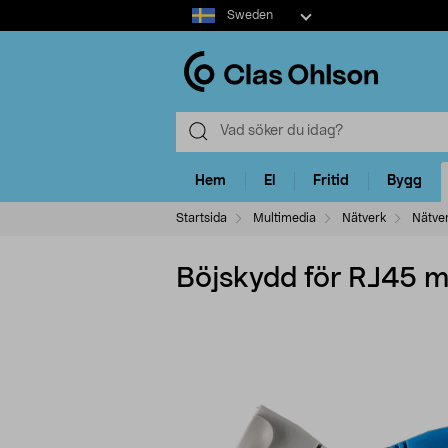
Select
Sweden
market
Hem
El
Fritid
Bygg
Startsida
Multimedia
Nätverk
Nätver
Böjskydd för RJ45 m