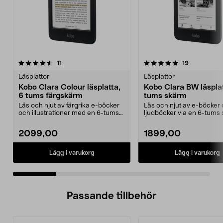
5.0 av 5 stjärnor
recensioner
5.0 av 5 stjärnor
recensioner
11
19
Läsplattor
Läsplattor
Kobo Clara Colour läsplatta,
Kobo Clara BW läsplat
6 tums färgskärm
tums skärm
Läs och njut av färgrika e-böcker
Läs och njut av e-böcker
och illustrationer med en 6-tums
ljudböcker via en 6-tums
färgskärm. Ko...
Kobo Clara BW – enk...
2099,00
1899,00
Lägg i varukorg
Lägg i varukorg
Passande tillbehör