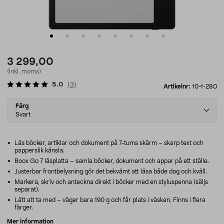
3 299,00
(inkl. moms)
5.0
(
3
)
Artikelnr:
10-1-280
Select
Färg
variant
Svart
Läs böcker, artiklar och dokument på 7-tums skärm – skarp text och
papperslik känsla.
Boox Go 7 läsplatta – samla böcker, dokument och appar på ett ställe.
Justerbar frontbelysning gör det bekvämt att läsa både dag och kväll.
Markera, skriv och anteckna direkt i böcker med en styluspenna (säljs
separat).
Lätt att ta med – väger bara 190 g och får plats i väskan. Finns i flera
färger.
Mer information