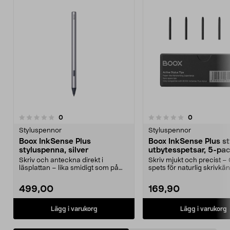
3.0av 5 stjärnor
recensioner
recensioner
0
0
0.0 av 5 stjärnor
Styluspennor
Styluspennor
Boox InkSense Plus
Boox InkSense Plus st
styluspenna, silver
utbytesspetsar, 5-pa
Skriv och anteckna direkt i
Skriv mjukt och precist –
läsplattan – lika smidigt som på
spets för naturlig skrivkä
papper. Boox InkSen...
InkSense P...
499,00
169,90
Lägg i varukorg
Lägg i varukorg