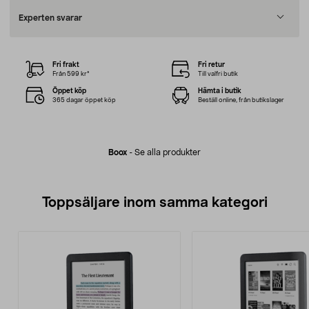
Experten svarar
Fri frakt
Fri retur
Från 599 kr*
Till valfri butik
Öppet köp
Hämta i butik
365 dagar öppet köp
Beställ online, från butikslager
Boox
-
Se alla produkter
Toppsäljare inom samma kategori