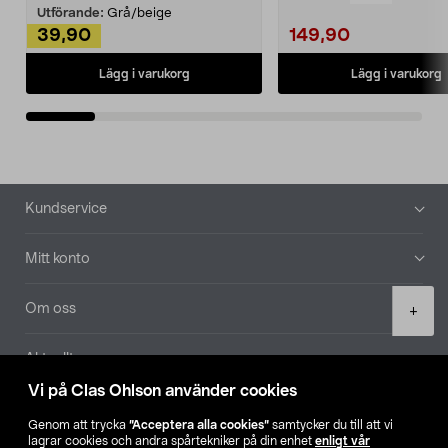
Utförande:
Grå/beige
39,90
149,90
Lägg i varukorg
Lägg i varukorg
Sidfot
Kundservice
Mitt konto
Product
Om oss
+
quantity
Aktuellt
Vi på Clas Ohlson använder cookies
Våra bolag
Genom att trycka
”Acceptera alla cookies”
samtycker du till att vi
lagrar cookies och andra spårtekniker på din enhet
enligt vår