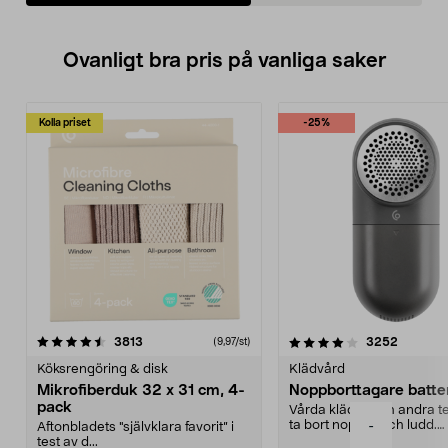
Ovanligt bra pris på vanliga saker
Kolla priset
-25%
4.0av 5 stjärnor
recensioner
4.5av 5 stjärnor
recensio
3813
3252
(9,97/st)
Köksrengöring & disk
Klädvård
Mikrofiberduk 32 x 31 cm, 4-
Noppborttagare batter
pack
Vårda kläder och andra tex
ta bort noppor och ludd.
-
Aftonbladets "självklara favorit” i
Noppborttagaren fräs...
test av d...