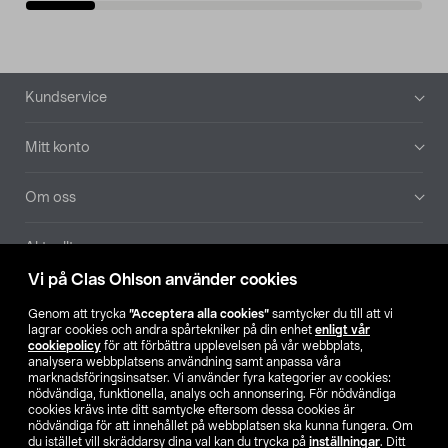
Sidfot
Kundservice
Mitt konto
Om oss
Aktuellt
Vi på Clas Ohlson använder cookies
Våra bolag
Genom att trycka
”Acceptera alla cookies”
samtycker du till att vi
lagrar cookies och andra spårtekniker på din enhet
enligt vår
Hitta butik
cookiepolicy
för att förbättra upplevelsen på vår webbplats,
analysera webbplatsens användning samt anpassa våra
marknadsföringsinsatser. Vi använder fyra kategorier av cookies:
nödvändiga, funktionella, analys och annonsering. För nödvändiga
SE
NO
FI
cookies krävs inte ditt samtycke eftersom dessa cookies är
nödvändiga för att innehållet på webbplatsen ska kunna fungera. Om
du istället vill skräddarsy dina val kan du trycka på
inställningar
. Ditt