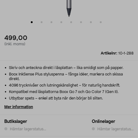
499,00
(inkl. moms)
Artikelnr:
10-1-288
Skriv och anteckna direkt i läsplattan – lika smidigt som på papper.
Boox InkSense Plus styluspenna – fånga idéer, markera och skissa
direkt.
4096 trycknivåer och lutningskänslighet – för naturlig handskrift.
Kompatibel med läsplattorna Boox Go 7 och Go Color 7 (Gen II).
Utbytbar spets – enkel att byta när den börjar bli sliten.
Mer information
Butikslager
Onlinelager
Hämtar lagerstatus...
Hämtar lagerstatus...