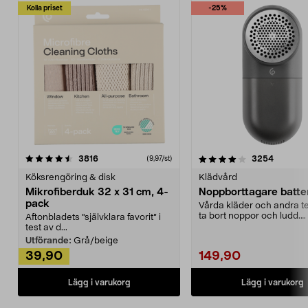
Kolla priset
-25%
4.0av 5 stjärnor
recensioner
4.5av 5 stjärnor
recensio
3816
3254
(9,97/st)
Köksrengöring & disk
Klädvård
Mikrofiberduk 32 x 31 cm, 4-
Noppborttagare batter
pack
Vårda kläder och andra tex
ta bort noppor och ludd.
Aftonbladets "självklara favorit” i
Noppborttagaren fräs...
test av d...
Utförande:
Grå/beige
39,90
149,90
Lägg i varukorg
Lägg i varukorg