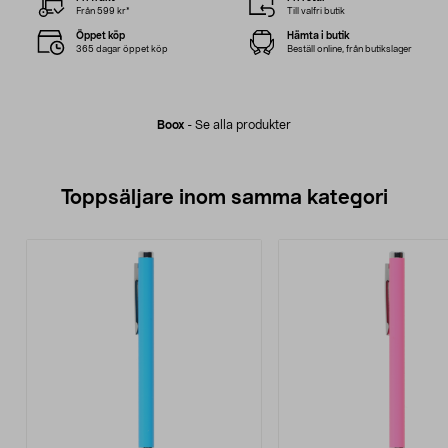
Från 599 kr*
Till valfri butik
Öppet köp
Hämta i butik
365 dagar öppet köp
Beställ online, från butikslager
Boox
-
Se alla produkter
Toppsäljare inom samma kategori