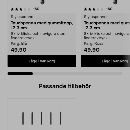
3.5 av 5 stjärnor
recensioner
3.5 av 5 stjärnor
recension
160
160
Styluspennor
Styluspennor
Touchpenna med gummitopp,
Touchpenna med gum
12,3 cm
12,3 cm
Skriv, klicka och navigera utan
Skriv, klicka och navigera
fingeravtryck...
fingeravtryck...
Färg:
Blå
Färg:
Rosa
49,90
49,90
Lägg i varukorg
Lägg i varukorg
Passande tillbehör