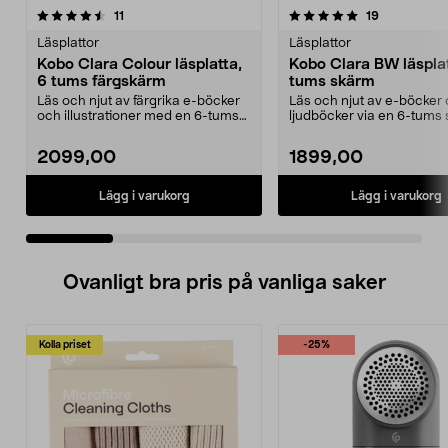
5.0 av 5 stjärnor
recensioner
5.0 av 5 stjärnor
recensioner
11
19
Läsplattor
Läsplattor
Kobo Clara Colour läsplatta,
Kobo Clara BW läsplat
6 tums färgskärm
tums skärm
Läs och njut av färgrika e-böcker
Läs och njut av e-böcker
och illustrationer med en 6-tums
ljudböcker via en 6-tums
färgskärm. Ko...
Kobo Clara BW – enk...
2099,00
1899,00
Lägg i varukorg
Lägg i varukorg
Ovanligt bra pris på vanliga saker
Kolla priset
-25%