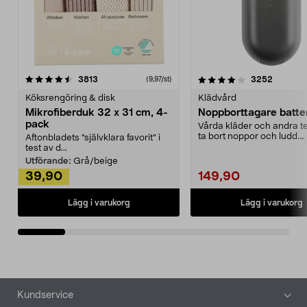
4.0av 5 stjärnor
recensioner
4.5av 5 stjärnor
recensio
3813
3252
(9,97/st)
Köksrengöring & disk
Klädvård
Mikrofiberduk 32 x 31 cm, 4-
Noppborttagare batter
pack
Vårda kläder och andra tex
ta bort noppor och ludd.
Aftonbladets "självklara favorit” i
Noppborttagaren fräs...
test av d...
Utförande:
Grå/beige
39,90
149,90
Lägg i varukorg
Lägg i varukorg
Sidfot
Kundservice