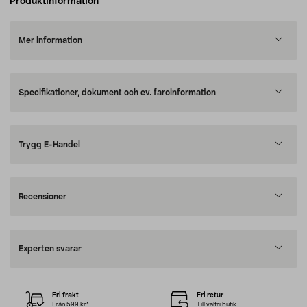
Produktinformation
Mer information
Specifikationer, dokument och ev. faroinformation
Trygg E-Handel
Recensioner
Experten svarar
Fri frakt
Fri retur
Från 599 kr*
Till valfri butik