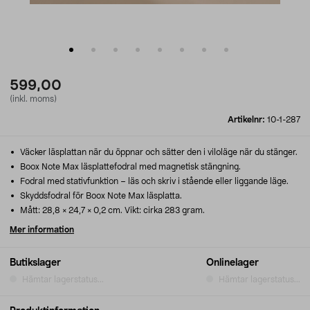
599,00
(inkl. moms)
Artikelnr:
10-1-287
Väcker läsplattan när du öppnar och sätter den i viloläge när du stänger.
Boox Note Max läsplattefodral med magnetisk stängning.
Fodral med stativfunktion – läs och skriv i stående eller liggande läge.
Skyddsfodral för Boox Note Max läsplatta.
Mått: 28,8 × 24,7 × 0,2 cm. Vikt: cirka 283 gram.
Mer information
Butikslager
Onlinelager
Hämtar lagerstatus...
Hämtar lagerstatus...