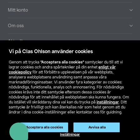
Mitt konto
Om oss
Aktuellt
Vi på Clas Ohlson använder cookies
Våra bolag
Genom att trycka
”Acceptera alla cookies”
samtycker du till att vi
lagrar cookies och andra spårtekniker på din enhet
enligt vår
Hitta butik
cookiepolicy
för att förbättra upplevelsen på vår webbplats,
analysera webbplatsens användning samt anpassa våra
marknadsföringsinsatser. Vi använder fyra kategorier av cookies:
nödvändiga, funktionella, analys och annonsering. För nödvändiga
SE
NO
FI
cookies krävs inte ditt samtycke eftersom dessa cookies är
nödvändiga för att innehållet på webbplatsen ska kunna fungera. Om
du istället vill skräddarsy dina val kan du trycka på
inställningar
. Ditt
samtycke är frivilligt och kan återkallas när som helst genom att du
ändrar i dina cookie-inställningar eller kontaktar oss för guidning.
Acceptera alla cookies
Avvisa alla
Köpvillkor
Privacy statement
Klubbvillkor
För företag
Inställningar
Ändra till priser exklusive moms