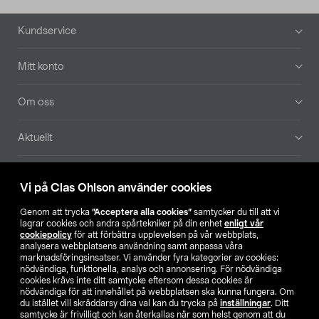
Sidfot
Kundservice
Mitt konto
Om oss
Aktuellt
Våra bolag
Vi på Clas Ohlson använder cookies
Hitta butik
Genom att trycka
”Acceptera alla cookies”
samtycker du till att vi
lagrar cookies och andra spårtekniker på din enhet
enligt vår
cookiepolicy
för att förbättra upplevelsen på vår webbplats,
SE
NO
FI
analysera webbplatsens användning samt anpassa våra
marknadsföringsinsatser. Vi använder fyra kategorier av cookies:
nödvändiga, funktionella, analys och annonsering. För nödvändiga
cookies krävs inte ditt samtycke eftersom dessa cookies är
nödvändiga för att innehållet på webbplatsen ska kunna fungera. Om
du istället vill skräddarsy dina val kan du trycka på
inställningar
. Ditt
samtycke är frivilligt och kan återkallas när som helst genom att du