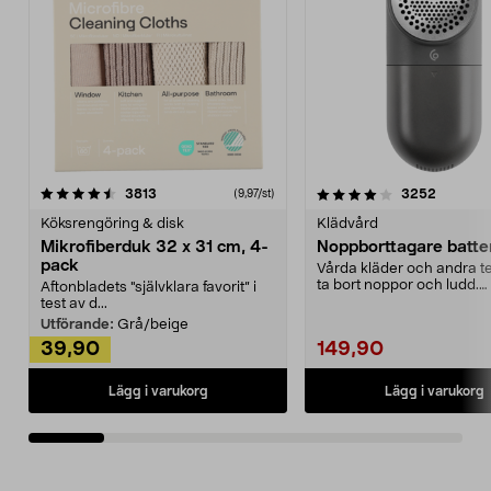
4.0av 5 stjärnor
recensioner
4.5av 5 stjärnor
recensio
3813
3252
(9,97/st)
Köksrengöring & disk
Klädvård
Mikrofiberduk 32 x 31 cm, 4-
Noppborttagare batter
pack
Vårda kläder och andra tex
ta bort noppor och ludd.
Aftonbladets "självklara favorit” i
Noppborttagaren fräs...
test av d...
Utförande:
Grå/beige
39,90
149,90
Lägg i varukorg
Lägg i varukorg