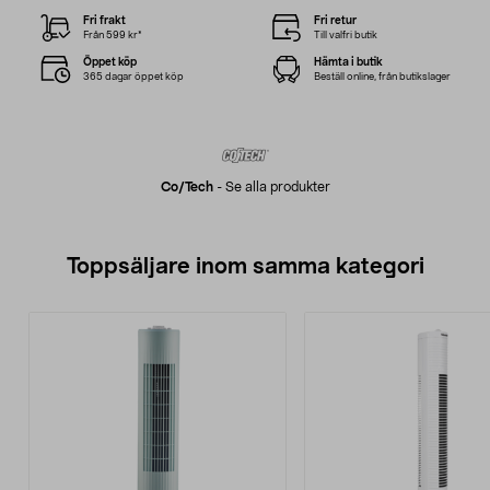
Fri frakt
Fri retur
Från 599 kr*
Till valfri butik
Öppet köp
Hämta i butik
365 dagar öppet köp
Beställ online, från butikslager
Co/tech
-
Se alla produkter
Toppsäljare inom samma kategori