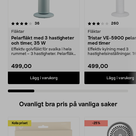
3.5 av 5 stjärnor
recensioner
3.0 av 5 stjärnor
recension
36
260
Fläktar
Fläktar
Pelarfläkt med 3 hastigheter
Tristar VE-5900 pelar
och timer, 35 W
med timer
Effektiv golvfläkt för svalka i hela
Effektiv kylning med 3
rummet – 3 hastigheter. Pelarfläkt
hastighetsinställningar. Tr
med osci...
5900 pelarfläkt – kra...
499,00
499,00
Lägg i varukorg
Lägg i varukorg
Ovanligt bra pris på vanliga saker
Kolla priset
-25%