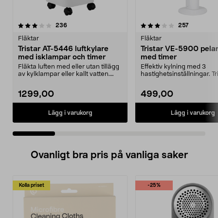
3.5 av 5 stjärnor
recensioner
4.0 av 5 stjärnor
recensione
236
257
Fläktar
Fläktar
Tristar AT-5446 luftkylare
Tristar VE-5900 pelar
med isklampar och timer
med timer
Fläkta luften med eller utan tillägg
Effektiv kylning med 3
av kylklampar eller kallt vatten.
hastighetsinställningar. Tr
Tristar A...
5900 pelarfläkt – kra...
1299,00
499,00
Lägg i varukorg
Lägg i varukorg
Ovanligt bra pris på vanliga saker
Kolla priset
-25%