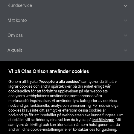
Sidfot
Kundservice
Mitt konto
Om oss
Aktuellt
Våra bolag
Vi på Clas Ohlson använder cookies
Hitta butik
Genom att trycka
”Acceptera alla cookies”
samtycker du till att vi
lagrar cookies och andra spårtekniker på din enhet
enligt vår
cookiepolicy
för att förbättra upplevelsen på vår webbplats,
SE
NO
FI
analysera webbplatsens användning samt anpassa våra
marknadsföringsinsatser. Vi använder fyra kategorier av cookies:
nödvändiga, funktionella, analys och annonsering. För nödvändiga
cookies krävs inte ditt samtycke eftersom dessa cookies är
nödvändiga för att innehållet på webbplatsen ska kunna fungera. Om
du istället vill skräddarsy dina val kan du trycka på
inställningar
. Ditt
samtycke är frivilligt och kan återkallas när som helst genom att du
ändrar i dina cookie-inställningar eller kontaktar oss för guidning.
Köpvillkor
Privacy statement
Klubbvillkor
För företag