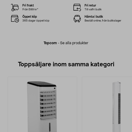
Fri frakt
Fri retur
Från 599 kr*
Till valfri butik
Öppet köp
Hämta i butik
365 dagar öppet köp
Beställ online, från butikslager
Topcom
-
Se alla produkter
Toppsäljare inom samma kategori