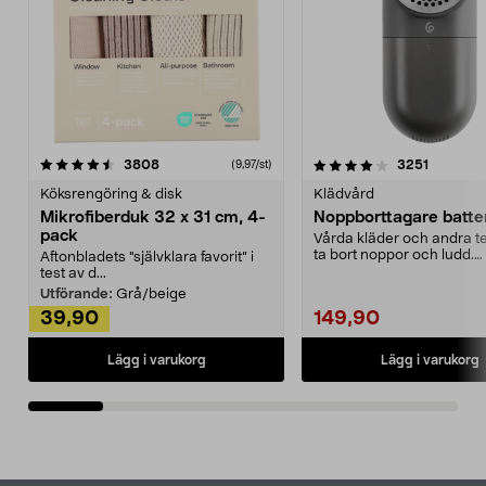
4.0av 5 stjärnor
recensioner
4.5av 5 stjärnor
recensio
3808
3251
(9,97/st)
Köksrengöring & disk
Klädvård
Mikrofiberduk 32 x 31 cm, 4-
Noppborttagare batter
pack
Vårda kläder och andra tex
ta bort noppor och ludd.
Aftonbladets "självklara favorit” i
Noppborttagaren fräs...
test av d...
Utförande:
Grå/beige
39,90
149,90
Lägg i varukorg
Lägg i varukorg