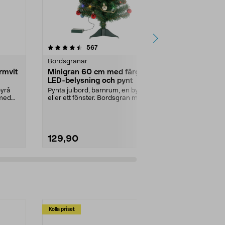
4.5 av 5 stjärnor
recensioner
4.5
567
Bordsgranar
Bordsgranar
rmvit
Minigran 60 cm med färgad
Konstgjord
LED-belysning och pynt
belysning 
byrå
Pynta julbord, barnrum, en byrå
Skapa julstä
 med
eller ett fönster. Bordsgran med
konstträd med
pynt och batter...
Vackert grönt 
129,90
499,00
Kolla priset
Multibuy