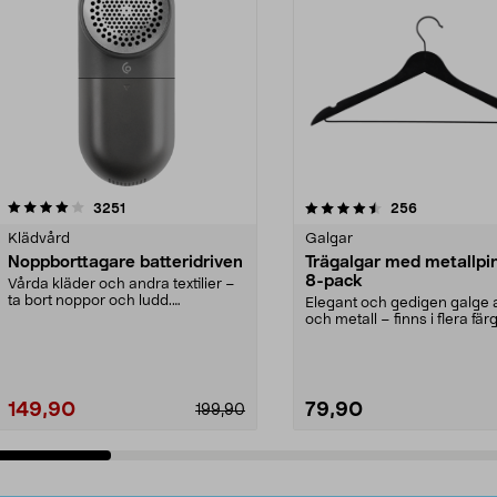
4.5av 5 stjärnor
recensioner
4.0av 5 stjärnor
recensioner
3251
256
Klädvård
Galgar
Noppborttagare batteridriven
Trägalgar med metallpi
8-pack
Vårda kläder och andra textilier –
ta bort noppor och ludd.
Elegant och gedigen galge a
Noppborttagaren fräs...
och metall – finns i flera färg
Galge med sv...
149,90
79,90
199,90
Lägg i varukorg
Lägg i varukorg