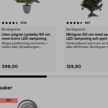
4.5 av 5 stjärnor
recensioner
4.5 av 5 stjärnor
recensioner
1314
687
Bordsgranar
Bordsgranar
Liten julgran Lyckeby 90 cm
Minigran 60 cm med va
med micro LED-belysning
LED-belysning och pynt
Skapa julstämning vid entrén, i
Pynta julbord, barnrum, en 
hallen eller på balkongen.
eller ett fönster. Bordsgran
Glimrande micro-LED m...
pynt och batter...
399,00
129,90
 saker
-25%