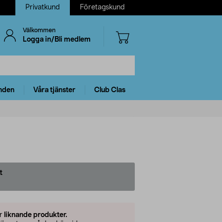
Privatkund
Företagskund
Välkommen
Logga in/Bli medlem
nden
Våra tjänster
Club Clas
t
er
liknande produkter.