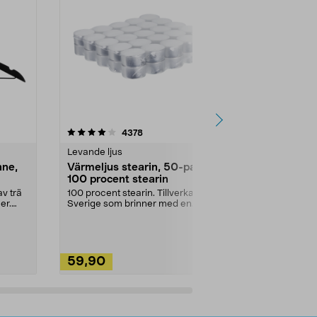
4.5av 5 stjärnor
recensioner
4.5
4378
2
Levande ljus
Rengöringsm
nne,
Värmeljus stearin, 50-pack,
Bikarbonat
100 procent stearin
Ett allsidigt 
städning och 
v trä
100 procent stearin. Tillverkade i
ute. Städa med
er.
Sverige som brinner med en
vacker och sotfri ...
59,90
49,90
Lägg i varukorg
Lägg