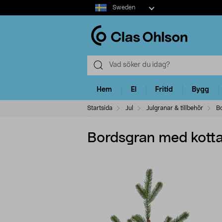
Select
Sweden
market
Hem
El
Fritid
Bygg
Startsida
Jul
Julgranar & tillbehör
B
Bordsgran med kotta