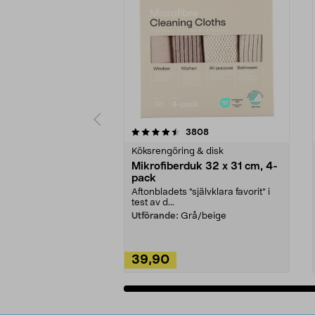
5av 5 stjärnor
4.0av 5 stjärnor
recensioner
3808
Köksrengöring & disk
Mikrofiberduk 32 x 31 cm, 4-
pack
Aftonbladets "självklara favorit” i
test av d...
Utförande:
Grå/beige
39,90
Lägg i varukorg