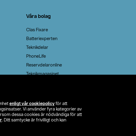
Våra bolag
Clas Fixare
Batteriexperten
Teknikdelar
PhoneLife
Reservdelaronline
Teknikmagasinet
enhet
enligt vår cookiepolicy
för att
insatser. Vi använder fyra kategorier av
tersom dessa cookies är nödvändiga för att
r
. Ditt samtycke är frivilligt och kan
itta butik