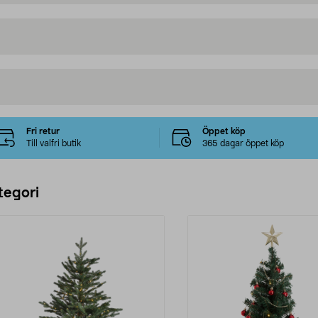
Fri retur
Öppet köp
Till valfri butik
365 dagar öppet köp
tegori