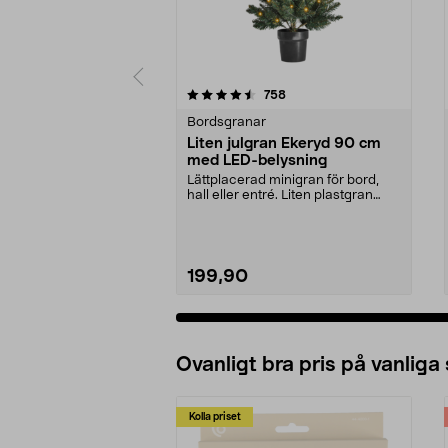
5 av 5 stjärnor
4.5 av 5 stjärnor
recensioner
758
Bordsgranar
Liten julgran Ekeryd 90 cm
med LED-belysning
Lättplacerad minigran för bord,
hall eller entré. Liten plastgran
med belysning ...
199,90
Ovanligt bra pris på vanliga
Kolla priset