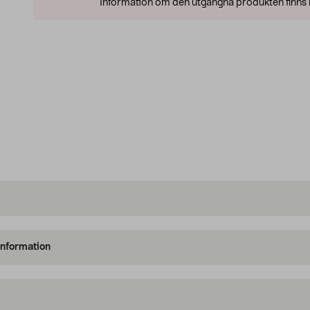
Information om den utgångna produkten finns l
information