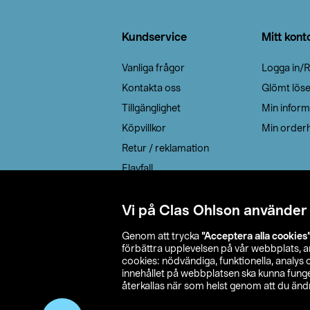
Sidfot
Kundservice
Mitt kont
Vanliga frågor
Logga in/R
Kontakta oss
Glömt lös
Tillgänglighet
Min inform
Köpvillkor
Min orderh
Retur / reklamation
Elavfall
Cookie policy
Leveransalternativ
Vi på Clas Ohlson använder
Genom att trycka
”Acceptera alla cookies
förbättra upplevelsen på vår webbplats, 
cookies: nödvändiga, funktionella, analys
innehållet på webbplatsen ska kunna funger
återkallas när som helst genom att du ändra
© 2026 Cla