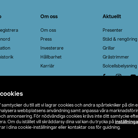
o
Om oss
Aktuellt
egistrera
Om oss
Presenter
enord
Press
Städ & rengöring
ation
Investerare
Grillar
istorik
Hållbarhet
Grästrimmer
Karriär
Solcellsbelysning
 cookies
”
samtycker du till att vi lagrar cookies och andra spårtekniker på din 
analysera webbplatsens användning samt anpassa våra marknadsförings
 och annonsering. För nödvändiga cookies krävs inte ditt samtycke ef
a. Om du istället vill skräddarsy dina val kan du trycka på
inställninga
r i dina cookie-inställningar eller kontaktar oss för guidning.
s Ohlson
Köpvillkor
Privacy statement
Klubbvillkor
H