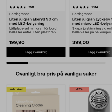
4.5 av 5 stjärnor
recensioner
4.5 av 5 stjärnor
recension
758
1314
Bordsgranar
Bordsgranar
Liten julgran Ekeryd 90 cm
Liten julgran Lyckeby
med LED-belysning
med micro LED-belys
Lättplacerad minigran för bord,
Skapa julstämning vid entr
hall eller entré. Liten plastgran
hallen eller på balkongen.
med belysning ...
Glimrande micro-LED m..
199,90
399,00
Lägg i varukorg
Lägg i varukorg
Ovanligt bra pris på vanliga saker
Kolla priset
-25%