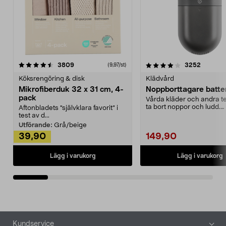
4.0av 5 stjärnor
recensioner
4.5av 5 stjärnor
recensio
3809
3252
(9,97/st)
Köksrengöring & disk
Klädvård
Mikrofiberduk 32 x 31 cm, 4-
Noppborttagare batter
pack
Vårda kläder och andra tex
ta bort noppor och ludd.
Aftonbladets "självklara favorit” i
Noppborttagaren fräs...
test av d...
Utförande:
Grå/beige
39,90
149,90
Lägg i varukorg
Lägg i varukorg
Sidfot
Kundservice