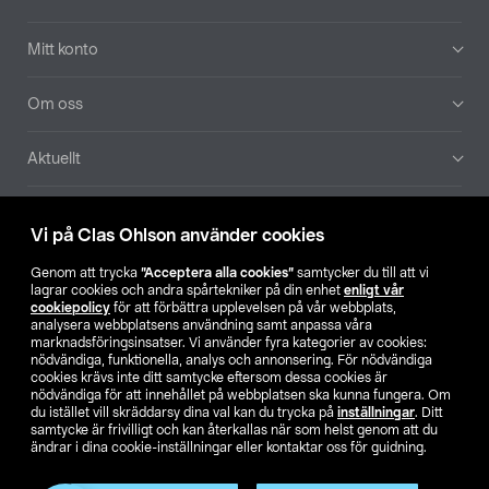
Mitt konto
Om oss
Aktuellt
Våra bolag
Vi på Clas Ohlson använder cookies
Hitta butik
Genom att trycka
”Acceptera alla cookies”
samtycker du till att vi
lagrar cookies och andra spårtekniker på din enhet
enligt vår
cookiepolicy
för att förbättra upplevelsen på vår webbplats,
SE
NO
FI
analysera webbplatsens användning samt anpassa våra
marknadsföringsinsatser. Vi använder fyra kategorier av cookies:
nödvändiga, funktionella, analys och annonsering. För nödvändiga
cookies krävs inte ditt samtycke eftersom dessa cookies är
nödvändiga för att innehållet på webbplatsen ska kunna fungera. Om
du istället vill skräddarsy dina val kan du trycka på
inställningar
. Ditt
samtycke är frivilligt och kan återkallas när som helst genom att du
ändrar i dina cookie-inställningar eller kontaktar oss för guidning.
Köpvillkor
Privacy statement
Klubbvillkor
För företag
Ändra till priser exklusive moms