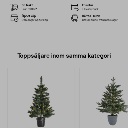
Fri frakt
Fri retur
Från 599 kr*
Till valfri butik
Öppet köp
Hämta i butik
365 dagar öppet köp
Beställ online, från butikslager
Toppsäljare inom samma kategori