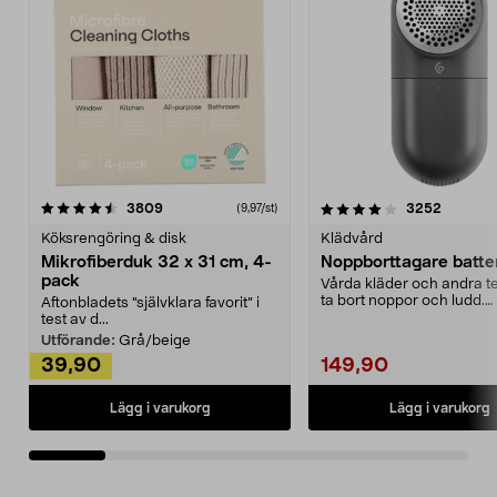
4.0av 5 stjärnor
recensioner
4.5av 5 stjärnor
recensio
3809
3252
(9,97/st)
Köksrengöring & disk
Klädvård
Mikrofiberduk 32 x 31 cm, 4-
Noppborttagare batter
pack
Vårda kläder och andra tex
ta bort noppor och ludd.
Aftonbladets "självklara favorit” i
Noppborttagaren fräs...
test av d...
Utförande:
Grå/beige
39,90
149,90
Lägg i varukorg
Lägg i varukorg