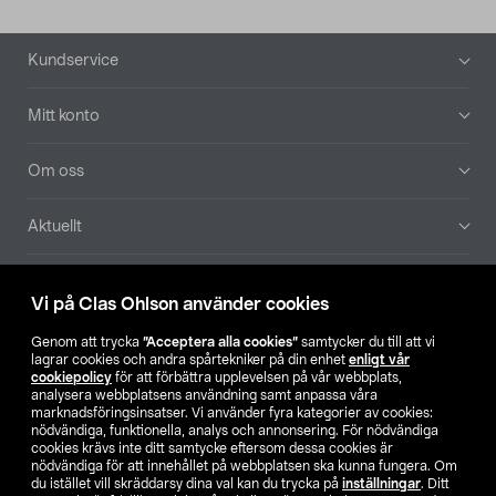
Sidfot
Kundservice
Mitt konto
Om oss
Aktuellt
Våra bolag
Vi på Clas Ohlson använder cookies
Hitta butik
Genom att trycka
”Acceptera alla cookies”
samtycker du till att vi
lagrar cookies och andra spårtekniker på din enhet
enligt vår
cookiepolicy
för att förbättra upplevelsen på vår webbplats,
SE
NO
FI
analysera webbplatsens användning samt anpassa våra
marknadsföringsinsatser. Vi använder fyra kategorier av cookies:
nödvändiga, funktionella, analys och annonsering. För nödvändiga
cookies krävs inte ditt samtycke eftersom dessa cookies är
nödvändiga för att innehållet på webbplatsen ska kunna fungera. Om
du istället vill skräddarsy dina val kan du trycka på
inställningar
. Ditt