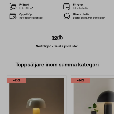
Fri frakt
Fri retur
Från 599 kr*
Till valfri butik
Öppet köp
Hämta i butik
365 dagar öppet köp
Beställ online, från butikslager
Northlight
-
Se alla produkter
Toppsäljare inom samma kategori
-43%
-60%