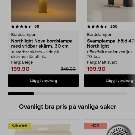
4.5 av 5 stjärnor
recensioner
4.5 av 5 stjärnor
recension
68
258
Bordslampor
Bordslampor
Northlight Nova bordslampa
Svamplampa, höjd 40
med vridbar skärm, 30 cm
Northlight
Justerbar skärm – vrid på
Effektfullt nedåtriktat ljus 
skärmen för att rik...
70-ta...
Färg:
Beige
Färg:
Matt svart
199,90
199,90
349,00
Lägg i varukorg
Lägg i varukorg
Ovanligt bra pris på vanliga saker
Kolla priset
-25%