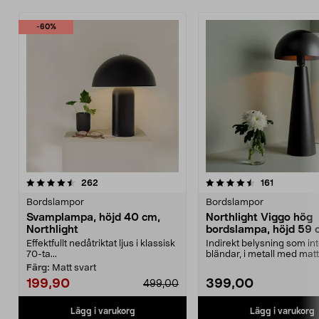
-60%
4.5av 5 stjärnor
recensioner
recensione
262
161
Bordslampor
Bordslampor
Svamplampa, höjd 40 cm,
Northlight Viggo hög
Northlight
bordslampa, höjd 59
Effektfullt nedåtriktat ljus i klassisk
Indirekt belysning som in
70-ta...
bländar, i metall med matt 
Bordslampa Northl...
Färg:
Matt svart
199,90
399,00
499,00
Lägg i varukorg
Lägg i varukorg