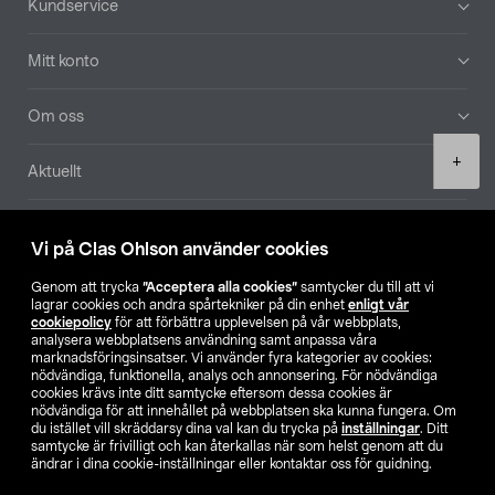
Kundservice
Mitt konto
Om oss
Product
+
Aktuellt
quantity
Våra bolag
Vi på Clas Ohlson använder cookies
Hitta butik
Genom att trycka
”Acceptera alla cookies”
samtycker du till att vi
lagrar cookies och andra spårtekniker på din enhet
enligt vår
cookiepolicy
för att förbättra upplevelsen på vår webbplats,
SE
NO
FI
analysera webbplatsens användning samt anpassa våra
marknadsföringsinsatser. Vi använder fyra kategorier av cookies:
nödvändiga, funktionella, analys och annonsering. För nödvändiga
cookies krävs inte ditt samtycke eftersom dessa cookies är
nödvändiga för att innehållet på webbplatsen ska kunna fungera. Om
du istället vill skräddarsy dina val kan du trycka på
inställningar
. Ditt
samtycke är frivilligt och kan återkallas när som helst genom att du
ändrar i dina cookie-inställningar eller kontaktar oss för guidning.
Köpvillkor
Privacy statement
Klubbvillkor
För företag