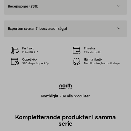
Recensioner
(736)
Experten svarar
(1 besvarad fråga)
Fri frakt
Fri retur
Från 599 kr*
Till valfri butik
Öppet köp
Hämta i butik
365 dagar öppet köp
Beställ online, från butikslager
Northlight
-
Se alla produkter
Kompletterande produkter i samma
serie