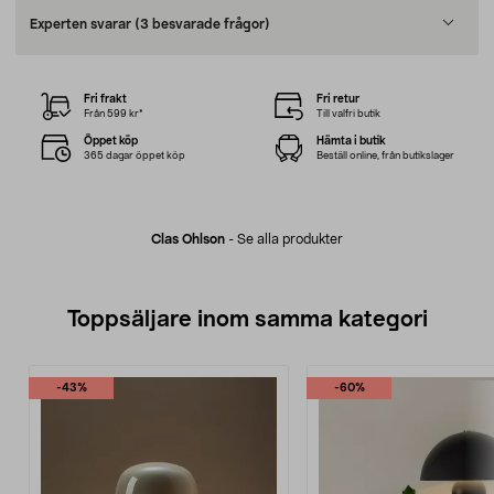
Experten svarar
(3 besvarade frågor)
Fri frakt
Fri retur
Från 599 kr*
Till valfri butik
Öppet köp
Hämta i butik
365 dagar öppet köp
Beställ online, från butikslager
Clas Ohlson
-
Se alla produkter
Toppsäljare inom samma kategori
-43%
-60%