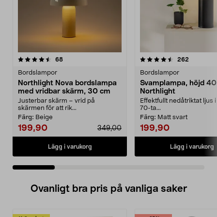
4.5 av 5 stjärnor
recensioner
4.0 av 5 stjärnor
recension
68
262
Bordslampor
Bordslampor
Northlight Nova bordslampa
Svamplampa, höjd 40
med vridbar skärm, 30 cm
Northlight
Justerbar skärm – vrid på
Effektfullt nedåtriktat ljus 
skärmen för att rik...
70-ta...
Färg:
Beige
Färg:
Matt svart
199,90
199,90
349,00
Lägg i varukorg
Lägg i varukorg
Ovanligt bra pris på vanliga saker