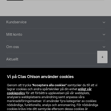
Sidfot
Kundservice
Mitt konto
Om oss
Product
+
Aktuellt
quantity
Våra bolag
Vi på Clas Ohlson använder cookies
Hitta butik
Genom att trycka
”Acceptera alla cookies”
samtycker du till att vi
lagrar cookies och andra spårtekniker på din enhet
enligt vår
cookiepolicy
för att förbättra upplevelsen på vår webbplats,
SE
NO
FI
analysera webbplatsens användning samt anpassa våra
marknadsföringsinsatser. Vi använder fyra kategorier av cookies:
nödvändiga, funktionella, analys och annonsering. För nödvändiga
cookies krävs inte ditt samtycke eftersom dessa cookies är