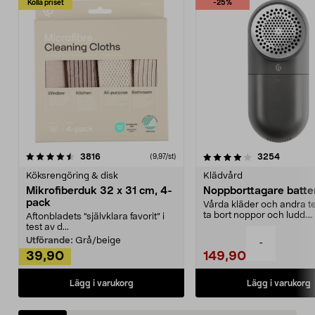
Kolla priset
-25%
4.0av 5 stjärnor
recensioner
4.5av 5 stjärnor
recensio
3816
3254
(9,97/st)
Köksrengöring & disk
Klädvård
Mikrofiberduk 32 x 31 cm, 4-
Noppborttagare batter
pack
Vårda kläder och andra tex
ta bort noppor och ludd.
Aftonbladets "självklara favorit” i
Noppborttagaren fräs...
test av d...
Utförande:
Grå/beige
-
39,90
149,90
Lägg i varukorg
Lägg i varukorg