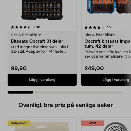
4.0 av 5 stjärnor
recensioner
4.5 av 5 stjärnor
recensioner
238
15
Bits & bitshållare
Bits & bitshållare
Bitssats Cocraft 31 delar
Cocraft bitssats Impac
tum, 42 delar
Med magnetisk bitschuck. Bits i
S2-stål. Adapter för 1/4" fäste.
Prisvärt set i hög kvalitet f
Levereras i låd...
seriösa hemmafixare. Coc
bitssats Impact – k...
99,90
249,00
Lägg i varukorg
Lägg i varukorg
Ovanligt bra pris på vanliga saker
Kolla priset
-25%