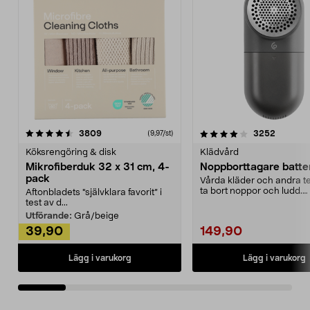
4.0av 5 stjärnor
recensioner
4.5av 5 stjärnor
recensio
3809
3252
(9,97/st)
Köksrengöring & disk
Klädvård
Mikrofiberduk 32 x 31 cm, 4-
Noppborttagare batter
pack
Vårda kläder och andra tex
ta bort noppor och ludd.
Aftonbladets "självklara favorit” i
Noppborttagaren fräs...
test av d...
Utförande:
Grå/beige
39,90
149,90
Lägg i varukorg
Lägg i varukorg