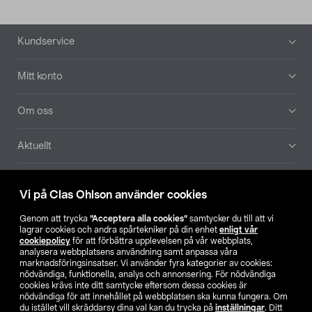
Sidfot
Kundservice
Mitt konto
Om oss
Aktuellt
Våra bolag
Vi på Clas Ohlson använder cookies
Hitta butik
Genom att trycka
”Acceptera alla cookies”
samtycker du till att vi
lagrar cookies och andra spårtekniker på din enhet
enligt vår
cookiepolicy
för att förbättra upplevelsen på vår webbplats,
SE
NO
FI
analysera webbplatsens användning samt anpassa våra
marknadsföringsinsatser. Vi använder fyra kategorier av cookies:
nödvändiga, funktionella, analys och annonsering. För nödvändiga
cookies krävs inte ditt samtycke eftersom dessa cookies är
nödvändiga för att innehållet på webbplatsen ska kunna fungera. Om
du istället vill skräddarsy dina val kan du trycka på
inställningar
. Ditt