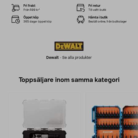
Fri frakt
Fri retur
Från 599 kr*
Till valfri butik
Öppet köp
Hämta i butik
365 dagar öppet köp
Beställ online, från butikslager
Dewalt
-
Se alla produkter
Toppsäljare inom samma kategori