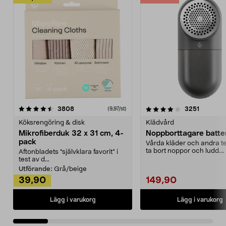
4.0av 5 stjärnor
recensioner
4.5av 5 stjärnor
recensio
3808
3251
(9,97/st)
Köksrengöring & disk
Klädvård
Mikrofiberduk 32 x 31 cm, 4-
Noppborttagare batter
pack
Vårda kläder och andra tex
ta bort noppor och ludd.
Aftonbladets "självklara favorit” i
Noppborttagaren fräs...
test av d...
Utförande:
Grå/beige
39,90
149,90
Lägg i varukorg
Lägg i varukorg