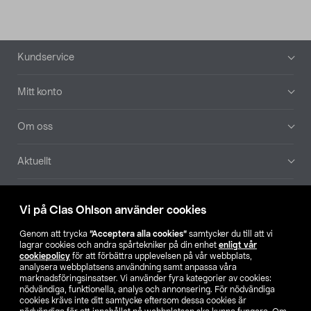
Sidfot
Kundservice
Mitt konto
Om oss
Aktuellt
Våra bolag
Vi på Clas Ohlson använder cookies
Hitta butik
Genom att trycka
”Acceptera alla cookies”
samtycker du till att vi
lagrar cookies och andra spårtekniker på din enhet
enligt vår
cookiepolicy
för att förbättra upplevelsen på vår webbplats,
SE
NO
FI
analysera webbplatsens användning samt anpassa våra
marknadsföringsinsatser. Vi använder fyra kategorier av cookies:
nödvändiga, funktionella, analys och annonsering. För nödvändiga
cookies krävs inte ditt samtycke eftersom dessa cookies är