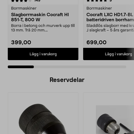
5.0 av 5 stjärnor
recensioner
4.5 av 5 stjärnor
recensioner
149
9
Borrmaskiner
Borrmaskiner
Slagborrmaskin Cocraft HI
Cocraft LXC HD1.7-BL
851-T, 800 W
batteridriven borrha
SDS, 18 V
Borra i betong och murverk upp till
Sladdlös slagborr med kraf
13 mm. Trä 20 mm.
J slagkraft – 5 års garanti
Slagborrmaskin Cocraft HI ...
LXC HD1...
399,00
699,00
Lägg i varukorg
Lägg i varukorg
Reservdelar