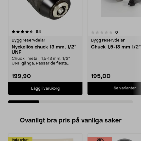
recensioner
4.0av 5 stjärnor
54
recensioner
0
0.0 av 5 stjärnor
Bygg reservdelar
Bygg reservdelar
Nyckellös chuck 13 mm, 1/2"
Chuck 1,5-13 mm 1/2
UNF
Chuck i metall, 1,5-13 mm. 1/2"
UNF gänga. Passar de flesta
modeller av borrhamm...
199,90
195,00
Se varianter
Lägg i varukorg
Ovanligt bra pris på vanliga saker
Kolla priset
-25%