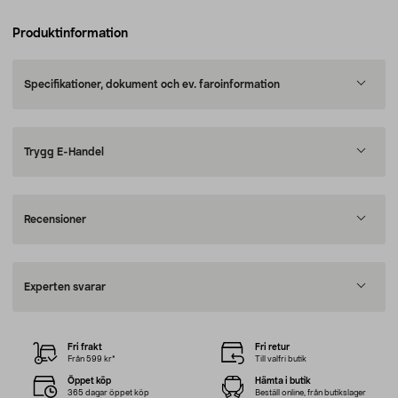
Produktinformation
Specifikationer, dokument och ev. faroinformation
Trygg E-Handel
Recensioner
Experten svarar
Fri frakt
Fri retur
Från 599 kr*
Till valfri butik
Öppet köp
Hämta i butik
365 dagar öppet köp
Beställ online, från butikslager