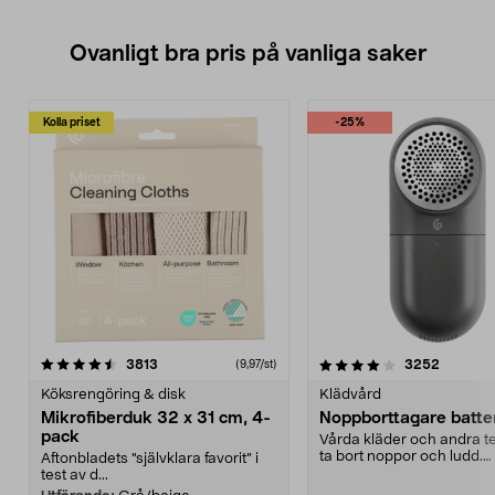
Ovanligt bra pris på vanliga saker
Kolla priset
-25%
4.0av 5 stjärnor
recensioner
4.5av 5 stjärnor
recensio
3813
3252
(9,97/st)
Köksrengöring & disk
Klädvård
Mikrofiberduk 32 x 31 cm, 4-
Noppborttagare batter
pack
Vårda kläder och andra tex
ta bort noppor och ludd.
Aftonbladets "självklara favorit” i
Noppborttagaren fräs...
test av d...