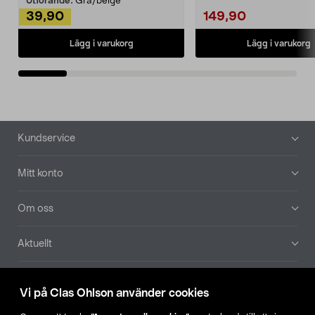
Utförande:
Grå/beige
39,90
149,90
Lägg i varukorg
Lägg i varukorg
Sidfot
Kundservice
Mitt konto
Om oss
Aktuellt
Våra bolag
Vi på Clas Ohlson använder cookies
Hitta butik