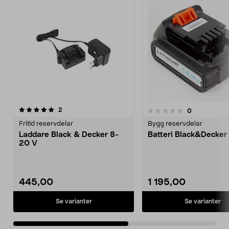
recensioner
4.5av 5 stjärnor
2
recensioner
0
0.0 av 5 stjärnor
Fritid reservdelar
Bygg reservdelar
Laddare Black & Decker 8-
Batteri Black&Decker 
20 V
445,00
1 195,00
Se varianter
Se varianter