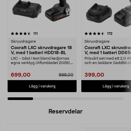
4.5 av 5 stjärnor
recensioner
4.5 av 5 stjärnor
recensione
111
172
Skruvdragare
Skruvdragare
Cocraft LXC skruvdragare 18
Cocraft LXC skruvdra
V, med 1 batteri HDD18-BL
V, med 1 batteri DD6
LXC – bäst i test bland kedjornas
Prisvärt set med ett 2,0 A
egna verktyg (Aftonbladet 2026).
och en laddare (laddtid c
Prisvärt set ...
minuter). C...
699,00
399,00
999,00
Lägg i varukorg
Lägg i varukorg
Reservdelar