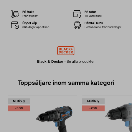
Fri frakt
Fri retur
Från 599 kr*
Till valfri butik
Öppet köp
Hämta i butik
365 dagar öppet köp
Beställ online, från butikslager
Black & Decker
-
Se alla produkter
Toppsäljare inom samma kategori
Multibuy
Multibuy
-30%
-20%