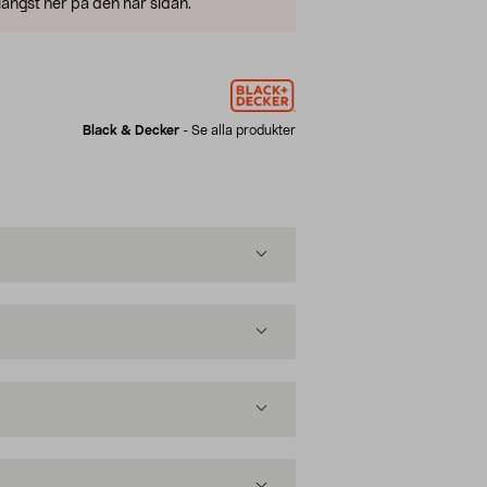
ängst ner på den här sidan.
Black & Decker
-
Se alla produkter