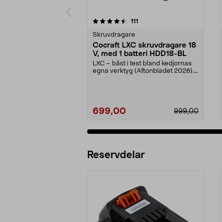
5 av 5 stjärnor
4.5 av 5 stjärnor
recensioner
111
Skruvdragare
Cocraft LXC skruvdragare 18
V, med 1 batteri HDD18-BL
LXC – bäst i test bland kedjornas
egna verktyg (Aftonbladet 2026).
Prisvärt set ...
699,00
999,00
Reservdelar