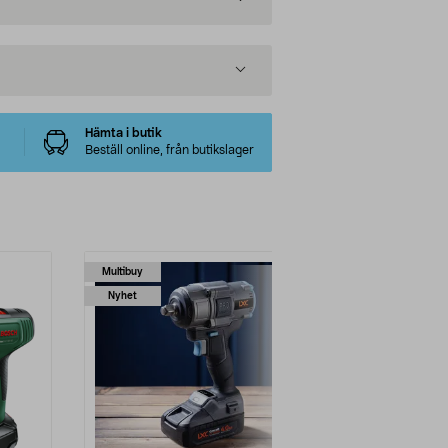
Hämta i butik
Beställ online, från butikslager
Multibuy
-25%
Nyhet