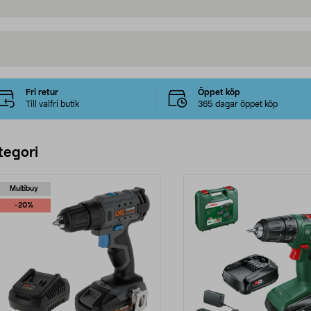
Fri retur
Öppet köp
Till valfri butik
365 dagar öppet köp
tegori
Multibuy
-20%