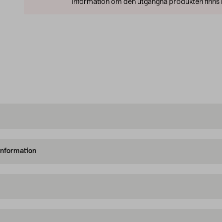
Information om den utgångna produkten finns l
information