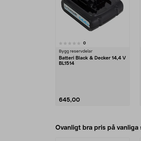
recensioner
0
0 av 5 stjärnor
0.0 av 5 stjärnor
Bygg reservdelar
Batteri Black & Decker 14,4 V
BL1514
645,00
Se varianter
Ovanligt bra pris på vanliga