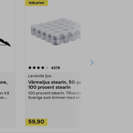
Kolla priset
Multibuy
4.5av 5 stjärnor
recensioner
4.5
4378
2
Levande ljus
Rengöringsm
nne,
Värmeljus stearin, 50-pack,
Bikarbonat
100 procent stearin
Ett allsidigt 
städning och 
v trä
100 procent stearin. Tillverkade i
ute. Städa med
er.
Sverige som brinner med en
vacker och sotfri ...
59,90
49,90