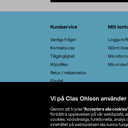
Lägg i varukorg
Sidfot
Kundservice
Mitt kont
Vanliga frågor
Logga in/R
Kontakta oss
Glömt lös
Tillgänglighet
Min inform
Köpvillkor
Min orderh
Retur / reklamation
Elavfall
Cookie policy
Leveransalternativ
Vi på Clas Ohlson använder
Genom att trycka
”Acceptera alla cookies
förbättra upplevelsen på vår webbplats, 
cookies: nödvändiga, funktionella, analys
innehållet på webbplatsen ska kunna funger