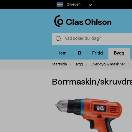
Select
Sweden
market
Hem
El
Fritid
Bygg
Startsida
Bygg
Elverktyg & maskiner
Borrmaskin/skruvdr