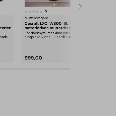
4.5 av 5 stjärnor
5.0
4
recensioner
0
Mutterdragare
Skruvdragar
Cocraft LXC IW800-BL
Ryobi skru
terier
batteridriven mutterdragare
batteri RD
18 V
För däckbyte, maskinservice och
Prisvärt set m
Bosch
tunga skruvjobb – upp till 800 Nm.
och en laddar
Cocraft LXC I...
timme). Ryobi
999,00
1499,00