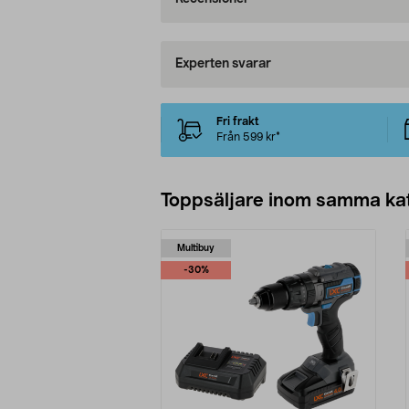
Experten svarar
Fri frakt
Från 599 kr*
Toppsäljare inom samma ka
Multibuy
-30%