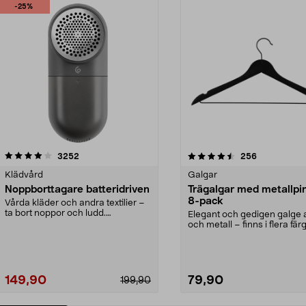
-25%
4.5av 5 stjärnor
recensioner
4.0av 5 stjärnor
recensioner
3252
256
Klädvård
Galgar
Noppborttagare batteridriven
Trägalgar med metallpi
8-pack
Vårda kläder och andra textilier –
ta bort noppor och ludd.
Elegant och gedigen galge a
Noppborttagaren fräs...
och metall – finns i flera färg
Galge med sv...
149,90
79,90
199,90