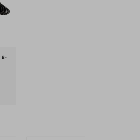
 8-
BL...