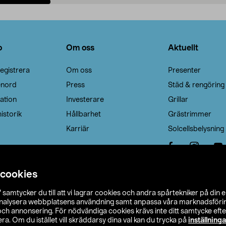
Lägg i varukorg
Lägg i varukorg
o
Om oss
Aktuellt
egistrera
Om oss
Presenter
enord
Press
Städ & rengöring
ation
Investerare
Grillar
istorik
Hållbarhet
Grästrimmer
Karriär
Solcellsbelysning
 cookies
”
samtycker du till att vi lagrar cookies och andra spårtekniker på din 
analysera webbplatsens användning samt anpassa våra marknadsförings
 och annonsering. För nödvändiga cookies krävs inte ditt samtycke ef
a. Om du istället vill skräddarsy dina val kan du trycka på
inställninga