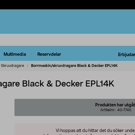
Multimedia
Reservdelar
Erbjuda
Skruvdragare
Borrmaskin/skruvdragare Black & Decker EPL14K
agare Black & Decker EPL14K
Produkten har utgåt
Artikelnr:
40-7745
Vi hoppas att du hittar det du söker und