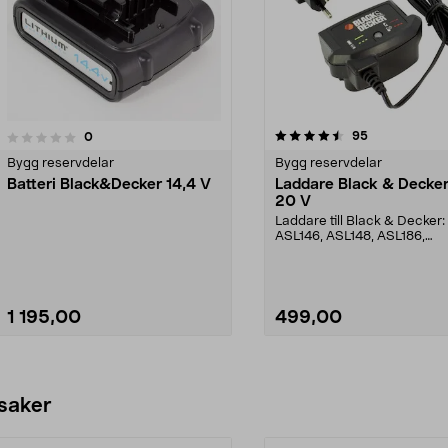
4.5av 5 stjärnor
recensioner
95
recensioner
0
Bygg reservdelar
Bygg reservdelar
Batteri Black&Decker 14,4 V
Laddare Black & Decker
20 V
Laddare till Black & Decker:
ASL146, ASL148, ASL186,
ASL188EGBL14, EGBL148, EG
1 195,00
499,00
Se varianter
Lägg i varukorg
 saker