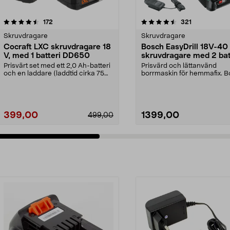
4.5 av 5 stjärnor
recensioner
recensioner
172
321
0.0 av 5 stjärnor
Skruvdragare
Skruvdragare
Cocraft LXC skruvdragare 18
Bosch EasyDrill 18V-40
V, med 1 batteri DD650
skruvdragare med 2 bat
Prisvärt set med ett 2,0 Ah-batteri
Prisvärd och lättanvänd
och en laddare (laddtid cirka 75
borrmaskin för hemmafix. 
minuter). C...
EasyDrill 18V-40 – borra ...
399,00
1399,00
499,00