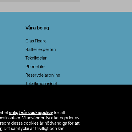
Lägg i varukorg
Lägg
Våra bolag
Clas Fixare
Batteriexperten
Teknikdelar
PhoneLife
Reservdelaronline
Teknikmagasinet
enhet
enligt vår cookiepolicy
för att
insatser. Vi använder fyra kategorier av
tersom dessa cookies är nödvändiga för att
r
. Ditt samtycke är frivilligt och kan