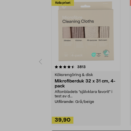
Kolla priset
5av 5 stjärnor
4.0av 5 stjärnor
recensioner
3813
Köksrengöring & disk
Mikrofiberduk 32 x 31 cm, 4-
pack
Aftonbladets "självklara favorit” i
test av d...
Utförande:
Grå/beige
39,90