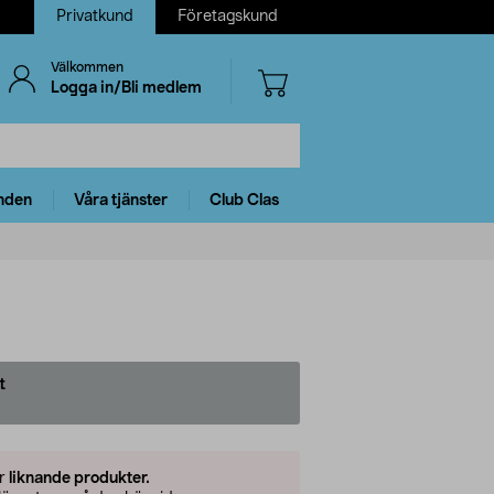
Privatkund
Företagskund
Välkommen
Logga in/Bli medlem
nden
Våra tjänster
Club Clas
t
er
liknande produkter.