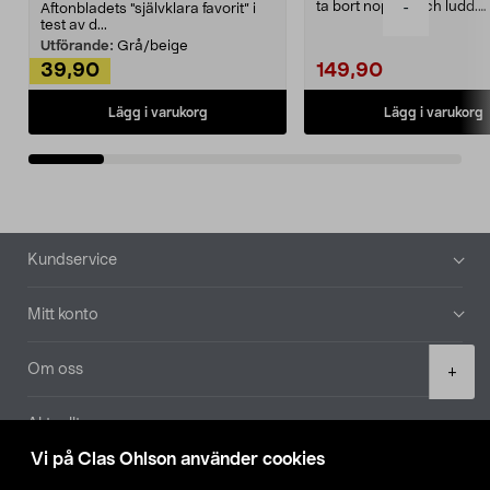
ta bort noppor och ludd.
-
Aftonbladets "självklara favorit” i
Noppborttagaren fräs...
test av d...
Utförande:
Grå/beige
39,90
149,90
Lägg i varukorg
Lägg i varukorg
Sidfot
Kundservice
Mitt konto
Product
Om oss
+
quantity
Aktuellt
Vi på Clas Ohlson använder cookies
Våra bolag