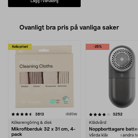
Lägg i varukorg
använda mer vatten än
nödvändigt.
• Komplettera med borstar för
stenplattor.
Ovanligt bra pris på vanliga saker
Kolla priset
-25%
4.0av 5 stjärnor
recensioner
4.5av 5 stjärnor
recensio
3813
3252
(9,97/st)
Köksrengöring & disk
Klädvård
Mikrofiberduk 32 x 31 cm, 4-
Noppborttagare batter
pack
Vårda kläder och andra tex