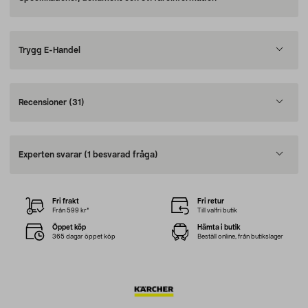
Trygg E-Handel
Recensioner
(31)
Experten svarar
(1 besvarad fråga)
Fri frakt
Fri retur
Från 599 kr*
Till valfri butik
Öppet köp
Hämta i butik
365 dagar öppet köp
Beställ online, från butikslager