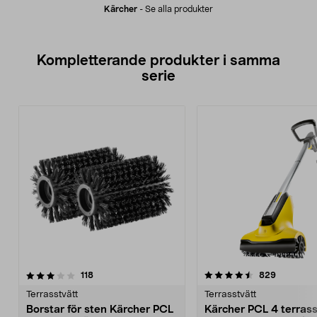
Kärcher
-
Se alla produkter
Kompletterande produkter i samma
serie
4.5av 5 stjärnor
recensioner
4.5av 5 stjärnor
recension
118
829
Terrasstvätt
Terrasstvätt
Borstar för sten Kärcher PCL
Kärcher PCL 4 terrass