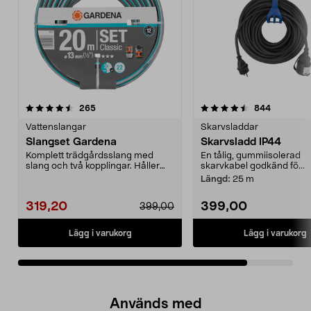
4.5av 5 stjärnor
recensioner
recension
265
844
Vattenslangar
Skarvsladdar
Slangset Gardena
Skarvsladd IP44
Komplett trädgårdsslang med
En tålig, gummiisolerad
slang och två kopplingar. Håller
skarvkabel godkänd fö...
formen - inget vatt...
Längd:
25 m
319,20
399,00
399,00
Lägg i varukorg
Lägg i varukorg
Används med