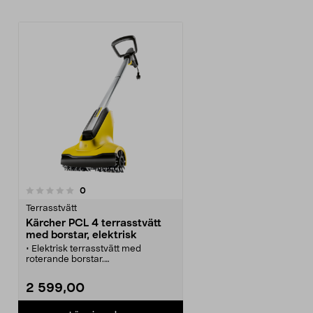
recensioner
0
Terrasstvätt
Kärcher PCL 4 terrasstvätt
med borstar, elektrisk
• Elektrisk terrasstvätt med
roterande borstar.
• Gör det enkelt att rengöra din
trätrall.
2 599,00
• Anslut terrassborsten till
trädgårdsslangen och börja städa.
• Kärcher PCL 4 rengör utan att