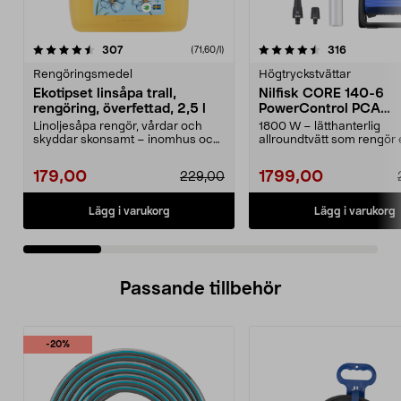
4.5 av 5 stjärnor
recensioner
4.5 av 5 stjärnor
recensione
307
316
(71,60/l)
Rengöringsmedel
Högtryckstvättar
Ekotipset linsåpa trall,
Nilfisk CORE 140-6
rengöring, överfettad, 2,5 l
PowerControl PCA
högtryckstvätt
Linoljesåpa rengör, vårdar och
1800 W – lätthanterlig
skyddar skonsamt – inomhus och
allroundtvätt som rengör e
utomhus. Ekotipset...
med bara vatten. Nilfi...
179,00
1799,00
229,00
Lägg i varukorg
Lägg i varukorg
Passande tillbehör
-20%