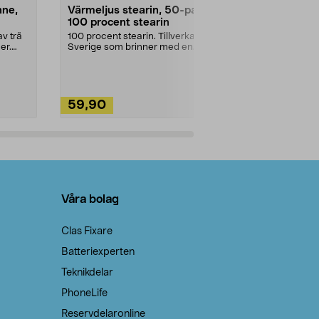
nne,
Värmeljus stearin, 50-pack,
Bikarbonat
100 procent stearin
Ett allsidigt 
städning och 
v trä
100 procent stearin. Tillverkade i
ute. Städa med
er.
Sverige som brinner med en
vacker och sotfri ...
59,90
49,90
Lägg i varukorg
Lägg
Våra bolag
Clas Fixare
Batteriexperten
Teknikdelar
PhoneLife
Reservdelaronline