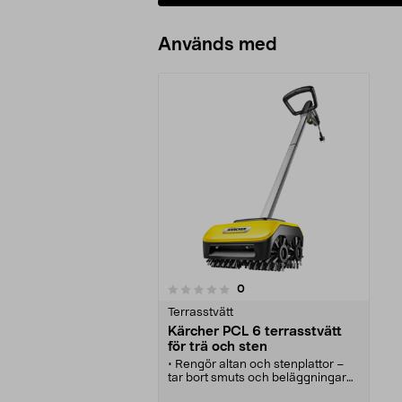
Används med
recensioner
0
0 av 5 stjärnor
Terrasstvätt
Kärcher PCL 6 terrasstvätt
för trä och sten
• Rengör altan och stenplattor –
tar bort smuts och beläggningar
på trä och stenytor.