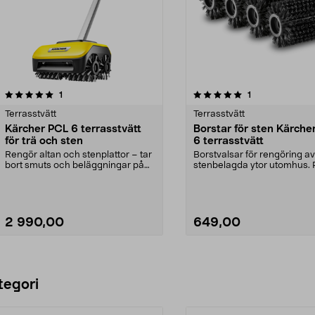
5.0av 5 stjärnor
recensioner
recensioner
1
1
Terrasstvätt
Terrasstvätt
Kärcher PCL 6 terrasstvätt
Borstar för sten Kärche
för trä och sten
6 terrasstvätt
Rengör altan och stenplattor – tar
Borstvalsar för rengöring av
bort smuts och beläggningar på
stenbelagda ytor utomhus. 
trä och stenyt...
till Terrassborste...
2 990,00
649,00
Lägg i varukorg
Lägg i varukorg
tegori