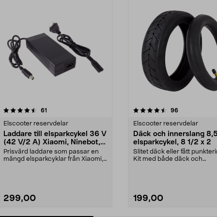
4.5 av 5 stjärnor
recensioner
4.5 av 5 stjärnor
recensioner
61
96
Elscooter reservdelar
Elscooter reservdelar
Laddare till elsparkcykel 36 V
Däck och innerslang 8,5"
(42 V/2 A) Xiaomi, Ninebot,
elsparkcykel, 8 1/2 x 2
E-Way m.fl.
Prisvärd laddare som passar en
Slitet däck eller fått punkter
mängd elsparkcyklar från Xiaomi,
Kit med både däck och
Ninebot och E-Wa...
innerslang. Luftdäck -...
299,00
199,00