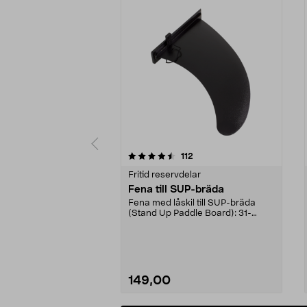
5 av 5 stjärnor
4.5 av 5 stjärnor
recensioner
112
Fritid reservdelar
Fena till SUP-bräda
Fena med låskil till SUP-bräda
(Stand Up Paddle Board): 31-
974331-2059, E11 Pass...
149,00