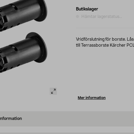
Butikslager
Hämtar lagerstatus...
Vridförslutning för borste. Lå
till Terrassborste Kärcher PC
Mer information
information