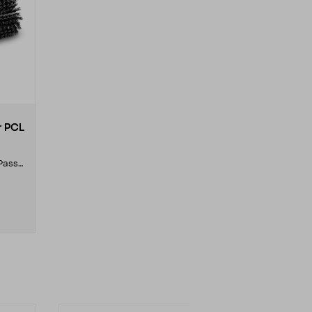
r PCL
Passar