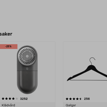
 saker
-25%
4.5av 5 stjärnor
recensioner
4.0av 5 stjärnor
recensioner
3252
256
Klädvård
Galgar