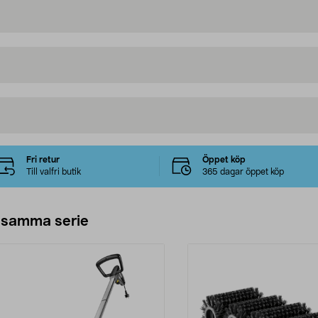
Fri retur
Öppet köp
Till valfri butik
365 dagar öppet köp
 samma serie