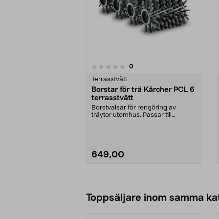
5.0av 5 stjärnor
recensioner
0
0 av 5 stjärnor
Terrasstvätt
Borstar för trä Kärcher PCL 6
terrasstvätt
Borstvalsar för rengöring av
träytor utomhus. Passar till
Terrassborste Kärcher ...
649,00
Lägg i varukorg
Toppsäljare inom samma ka