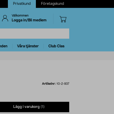
Privatkund
Företagskund
Välkommen
Logga in/Bli medlem
nden
Våra tjänster
Club Clas
Artikelnr:
10-2-937
Lägg i varukorg
(1)