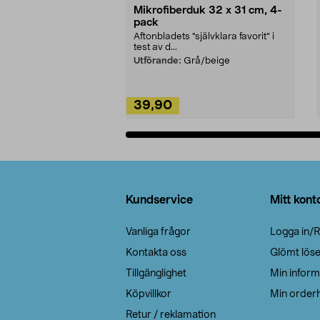
Mikrofiberduk 32 x 31 cm, 4-
pack
Aftonbladets "självklara favorit” i
test av d...
Utförande:
Grå/beige
39,90
Lägg i varukorg
Sidfot
Kundservice
Mitt kont
Vanliga frågor
Logga in/R
Kontakta oss
Glömt lös
Tillgänglighet
Min inform
Köpvillkor
Min orderh
Retur / reklamation