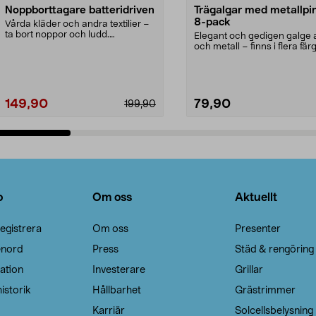
Noppborttagare batteridriven
Trägalgar med metallpi
8-pack
Vårda kläder och andra textilier –
ta bort noppor och ludd.
Elegant och gedigen galge a
Noppborttagaren fräs...
och metall – finns i flera färg
Galge med sv...
149,90
79,90
199,90
Lägg i varukorg
Lägg i varukorg
o
Om oss
Aktuellt
egistrera
Om oss
Presenter
enord
Press
Städ & rengöring
ation
Investerare
Grillar
istorik
Hållbarhet
Grästrimmer
Karriär
Solcellsbelysning