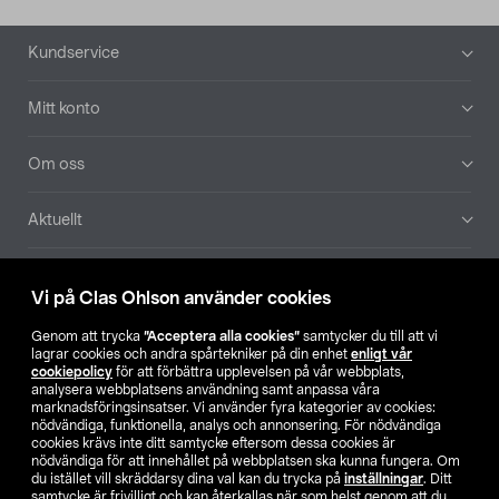
Sidfot
Kundservice
Mitt konto
Om oss
Aktuellt
Våra bolag
Vi på Clas Ohlson använder cookies
Hitta butik
Genom att trycka
”Acceptera alla cookies”
samtycker du till att vi
lagrar cookies och andra spårtekniker på din enhet
enligt vår
cookiepolicy
för att förbättra upplevelsen på vår webbplats,
SE
NO
FI
analysera webbplatsens användning samt anpassa våra
marknadsföringsinsatser. Vi använder fyra kategorier av cookies:
nödvändiga, funktionella, analys och annonsering. För nödvändiga
cookies krävs inte ditt samtycke eftersom dessa cookies är
nödvändiga för att innehållet på webbplatsen ska kunna fungera. Om
du istället vill skräddarsy dina val kan du trycka på
inställningar
. Ditt
samtycke är frivilligt och kan återkallas när som helst genom att du