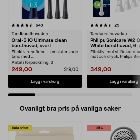
4.5 av 5 stjärnor
recensioner
4.5 av 5 stjärnor
recensione
643
25
Tandborsthuvuden
Tandborsthuvuden
Oral-B iO Ultimate clean
Philips Sonicare W2 
borsthuvud, svart
White borsthuvud, 6-
Effektiv rengöring – omsluter varje
Effektivt mot ytfläckar or
tand med ...
mat och dryck. Philips So
W2 Optimal W...
Antal i förpackning:
3
249,00
349,00
319,00
Lägg i varukorg
Lägg i varukorg
Ovanligt bra pris på vanliga saker
Kolla priset
-25%