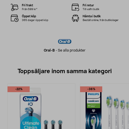
Fri frakt
Fri retur
Från 599 kr*
Till valfri butik
Öppet köp
Hämta i butik
365 dagar öppet köp
Beställ online, från butikslager
Oral-B
-
Se alla produkter
Toppsäljare inom samma kategori
-22%
-36%