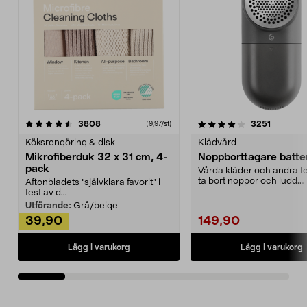
4.0av 5 stjärnor
recensioner
4.5av 5 stjärnor
recensio
3808
3251
(9,97/st)
Köksrengöring & disk
Klädvård
Mikrofiberduk 32 x 31 cm, 4-
Noppborttagare batter
pack
Vårda kläder och andra tex
ta bort noppor och ludd.
Aftonbladets "självklara favorit” i
Noppborttagaren fräs...
test av d...
Utförande:
Grå/beige
39,90
149,90
Lägg i varukorg
Lägg i varukorg