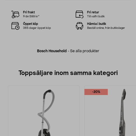
Fri frakt
Fri retur
Från 599 kr*
Till valfri butik
Öppet köp
Hämta i butik
365 dagar öppet köp
Beställ online, från butikslager
Bosch Household
-
Se alla produkter
Toppsäljare inom samma kategori
-20%