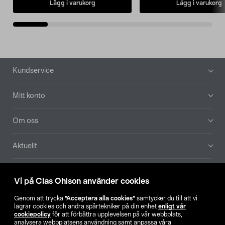
Lägg i varukorg
Lägg i varukorg
Sidfot
Kundservice
Mitt konto
Om oss
Aktuellt
Våra bolag
Vi på Clas Ohlson använder cookies
Hitta butik
Genom att trycka
”Acceptera alla cookies”
samtycker du till att vi
lagrar cookies och andra spårtekniker på din enhet
enligt vår
cookiepolicy
för att förbättra upplevelsen på vår webbplats,
SE
NO
FI
analysera webbplatsens användning samt anpassa våra