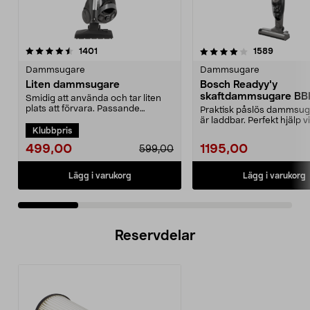
4.0 av 5 stjärnor
recensioner
4.5 av 5 stjärnor
recensio
1401
1589
Dammsugare
Dammsugare
Liten dammsugare
Bosch Readyy'y
skaftdammsugare B
Smidig att använda och tar liten
14,4 V
plats att förvara. Passande
Praktisk påslös dammsu
dammsugarpåse 44-17...
är laddbar. Perfekt hjälp v
Klubbpris
snabbstädning. 2-i-...
499,00
1195,00
599,00
Lägg i varukorg
Lägg i varukorg
Reservdelar