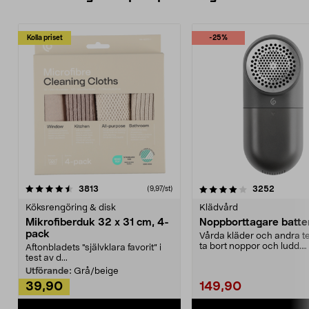
Kolla priset
-25%
4.0av 5 stjärnor
recensioner
4.5av 5 stjärnor
recensio
3813
3252
(9,97/st)
Köksrengöring & disk
Klädvård
Mikrofiberduk 32 x 31 cm, 4-
Noppborttagare batter
pack
Vårda kläder och andra tex
ta bort noppor och ludd.
Aftonbladets "självklara favorit” i
Noppborttagaren fräs...
test av d...
Utförande:
Grå/beige
39,90
149,90