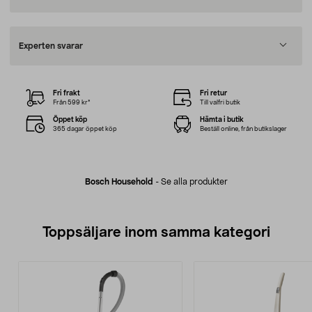
Experten svarar
Fri frakt
Fri retur
Från 599 kr*
Till valfri butik
Öppet köp
Hämta i butik
365 dagar öppet köp
Beställ online, från butikslager
Bosch Household
-
Se alla produkter
Toppsäljare inom samma kategori