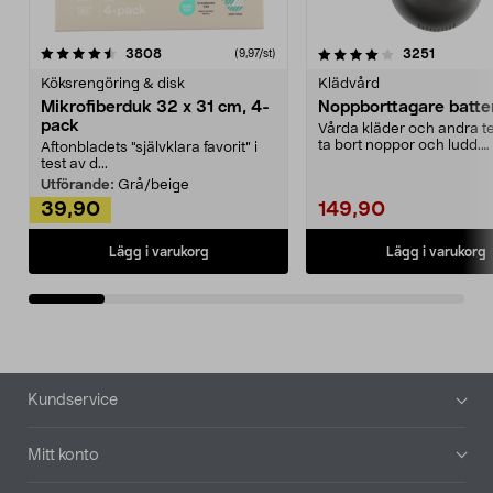
4.0av 5 stjärnor
recensioner
4.5av 5 stjärnor
recensio
3808
3251
(9,97/st)
Köksrengöring & disk
Klädvård
Mikrofiberduk 32 x 31 cm, 4-
Noppborttagare batter
pack
Vårda kläder och andra tex
ta bort noppor och ludd.
Aftonbladets "självklara favorit” i
Noppborttagaren fräs...
test av d...
Utförande:
Grå/beige
39,90
149,90
Lägg i varukorg
Lägg i varukorg
Sidfot
Kundservice
Mitt konto