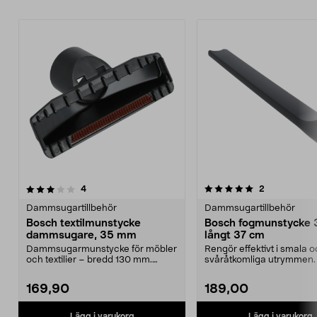
5.0av 5 stjärnor
recensioner
5.0av 5 stjärnor
recensioner
4
2
Dammsugartillbehör
Dammsugartillbehör
Bosch textilmunstycke
Bosch fogmunstycke
dammsugare, 35 mm
långt 37 cm
Dammsugarmunstycke för möbler
Rengör effektivt i smala 
och textilier – bredd 130 mm.
svåråtkomliga utrymmen.
Passar Bosch dammsug...
fogmunstycke – passar...
169,90
189,00
Lägg i varukorg
Lägg i varukorg