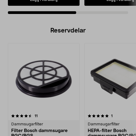
Reservdelar
5.0av 5 stjärnor
recensioner
4.0av 5 stjärnor
recensioner
11
1
Dammsugarfilter
Dammsugarfilter
Filter Bosch dammsugare
HEPA-filter Bosch
BGC/BGS
dammsugare BGC/B