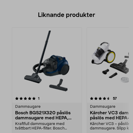
Liknande produkter
4.5av 5 stjärnor
recensioner
recension
1
57
Dammsugare
Dammsugare
Bosch BGS21X320 påslös
Kärcher VC3 damm
dammsugare med HEPA,
påslös med HEPA-fil
marinblå
Kraftfull dammsugare med
Kärcher VC3 – påslös
tvättbart HEPA-filter. Bosch
dammsugare. Slipp krå
BGS21X320 – påsfri dammsug...
att hitta rätt dammsuga