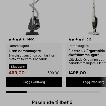
4.5 av 5 stjärnor
recensioner
4.0 av 5 stjärnor
recensione
1400
518
Dammsugare
Dammsugare
Liten dammsugare
Electrolux Ergorapido
skaftdammsugare
Smidig att använda och tar liten
EERC73SW
plats att förvara. Passande
Lätt sladdlös dammsuga
dammsugarpåse 44-17...
handdammsugare. Electr
Klubbpris
Ergorapido Classic – dam.
499,00
1495,00
599,00
Lägg i varukorg
Lägg i varukorg
Passande tillbehör