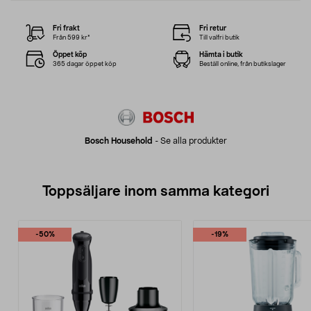
Fri frakt
Fri retur
Från 599 kr*
Till valfri butik
Öppet köp
Hämta i butik
365 dagar öppet köp
Beställ online, från butikslager
Bosch Household
-
Se alla produkter
Toppsäljare inom samma kategori
-50%
-19%