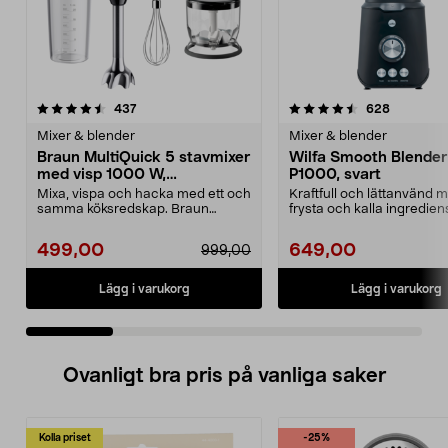
4.5 av 5 stjärnor
recensioner
4.5 av 5 stjärnor
recension
437
628
Mixer & blender
Mixer & blender
Braun MultiQuick 5 stavmixer
Wilfa Smooth Blender
med visp 1000 W,
P1000, svart
MQ50202M
Mixa, vispa och hacka med ett och
Kraftfull och lättanvänd m
samma köksredskap. Braun
frysta och kalla ingrediens
MultiQuick 5 stavmixe...
Smooth B...
499,00
649,00
999,00
Lägg i varukorg
Lägg i varukorg
Ovanligt bra pris på vanliga saker
Kolla priset
-25%