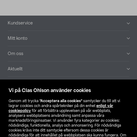
Sidfot
Kundservice
Mitt konto
Om oss
Aktuellt
Våra bolag
Vi på Clas Ohlson använder cookies
Hitta butik
Genom att trycka
”Acceptera alla cookies”
samtycker du till att vi
lagrar cookies och andra spårtekniker på din enhet
enligt vår
cookiepolicy
för att förbättra upplevelsen på vår webbplats,
SE
NO
FI
analysera webbplatsens användning samt anpassa våra
marknadsföringsinsatser. Vi använder fyra kategorier av cookies:
nödvändiga, funktionella, analys och annonsering. För nödvändiga
cookies krävs inte ditt samtycke eftersom dessa cookies är
nödvändiga för att innehållet på webbplatsen ska kunna fungera. Om