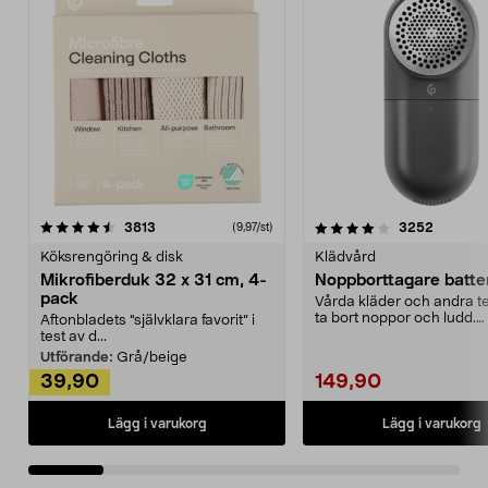
4.0av 5 stjärnor
recensioner
4.5av 5 stjärnor
recensio
3813
3252
(9,97/st)
Köksrengöring & disk
Klädvård
Mikrofiberduk 32 x 31 cm, 4-
Noppborttagare batter
pack
Vårda kläder och andra tex
ta bort noppor och ludd.
Aftonbladets "självklara favorit” i
Noppborttagaren fräs...
test av d...
Utförande:
Grå/beige
39,90
149,90
Lägg i varukorg
Lägg i varukorg