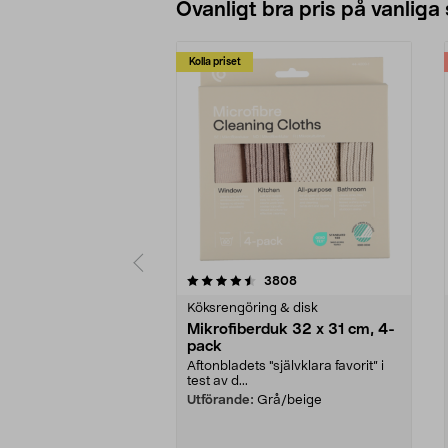
Ovanligt bra pris på vanliga
Kolla priset
5av 5 stjärnor
4.0av 5 stjärnor
recensioner
3808
Köksrengöring & disk
Mikrofiberduk 32 x 31 cm, 4-
pack
Aftonbladets "självklara favorit” i
test av d...
Utförande:
Grå/beige