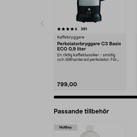
5 av 5 stjärnor
4.5 av 5 stjärnor
recensioner
381
Kaffebryggare
Perkolatorbryggare C3 Basic
ECO 0,9 liter
En riktig kaffeklassiker - smidig
och lätthanterad perkolator. För
dig som gilla...
799,00
Passande tillbehör
Multibuy