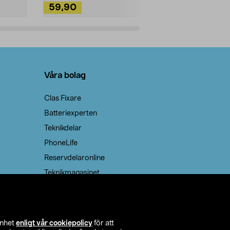
59,90
49,90
Lägg i varukorg
Lägg
Våra bolag
Clas Fixare
Batteriexperten
Teknikdelar
PhoneLife
Reservdelaronline
Teknikmagasinet
enhet
enligt vår cookiepolicy
för att