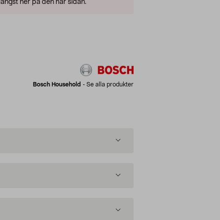
ängst ner på den här sidan.
Bosch Household
-
Se alla produkter