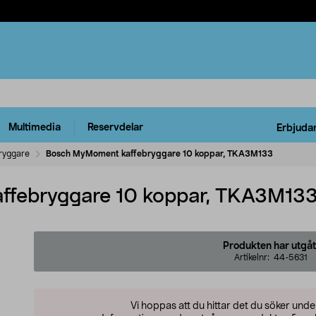
Multimedia
Reservdelar
Erbjuda
ryggare
Bosch MyMoment kaffebryggare 10 koppar, TKA3M133
febryggare 10 koppar, TKA3M13
Produkten har utgåt
Artikelnr:
44-5631
Vi hoppas att du hittar det du söker und