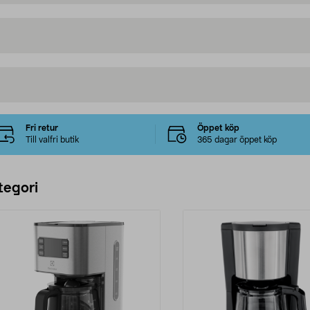
Fri retur
Öppet köp
Till valfri butik
365 dagar öppet köp
tegori