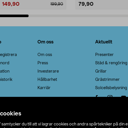
149,90
79,90
199,90
Lägg i varukorg
Lägg i varukorg
o
Om oss
Aktuellt
egistrera
Om oss
Presenter
enord
Press
Städ & rengöring
ation
Investerare
Grillar
istorik
Hållbarhet
Grästrimmer
Karriär
Solcellsbelysning
 cookies
”
samtycker du till att vi lagrar cookies och andra spårtekniker på din 