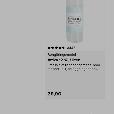
5av 5 stjärnor
recensioner
2827
Rengöringsmedel
Ättika 12 %, 1 liter
Ett allsidigt rengöringsmedel som
tar bort kalk, beläggningar och
neutraliserar ...
39,90
Lägg i varukorg