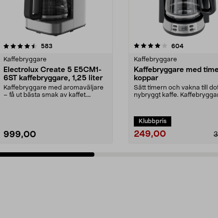
4.0 av 5 stjärnor
recensioner
4.5 av 5 stjärnor
recensioner
583
604
Kaffebryggare
Kaffebryggare
Electrolux Create 5 E5CM1-
Kaffebryggare med time
6ST kaffebryggare, 1,25 liter
koppar
Kaffebryggare med aromaväljare
Sätt timern och vakna till do
– få ut bästa smak av kaffet.
nybryggt kaffe. Kaffebrygga
Electrolux Create 5...
10 koppar...
Klubbpris
249,00
999,00
3