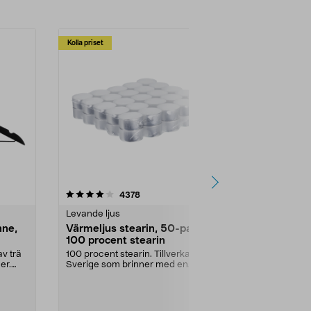
Kolla priset
Multibuy
4.5av 5 stjärnor
recensioner
4.5
4378
2
Levande ljus
Rengöringsm
nne,
Värmeljus stearin, 50-pack,
Bikarbonat
100 procent stearin
Ett allsidigt 
städning och 
v trä
100 procent stearin. Tillverkade i
ute. Städa med
er.
Sverige som brinner med en
vacker och sotfri ...