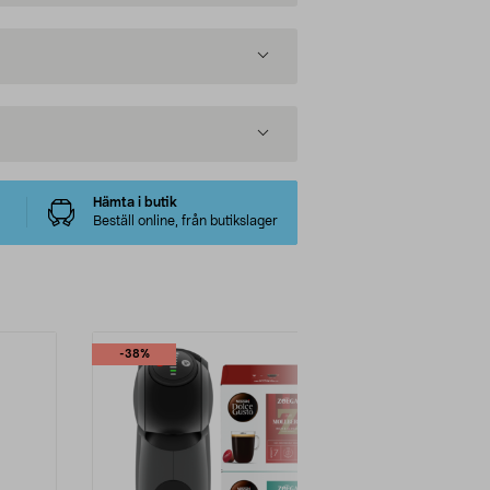
Hämta i butik
Beställ online, från butikslager
-38%