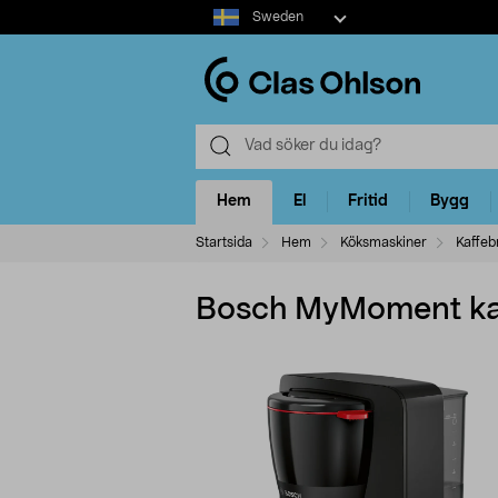
Select
Sweden
market
Hem
El
Fritid
Bygg
Startsida
Hem
Köksmaskiner
Kaffeb
Bosch MyMoment kaf