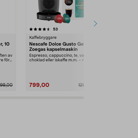
4.0 av 5 stjärnor
recensioner
4.5
53
8
Kaffebryggare
Kaffebryggar
r, 10
Nescafe Dolce Gusto Genio S
Liten kaffe
Zoegas kapselmaskin
Lättanvänd k
permanent filte
ften av
Espresso, cappuccino, te, varm
re för
choklad eller iskaffe m.m. – med
Färg:
Svart
ett knapptryck. ...
799,00
149,90
99,00
1299,00