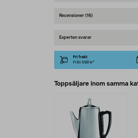
Recensioner
(16)
Experten svarar
Fri frakt
Från 599 kr*
Toppsäljare inom samma ka