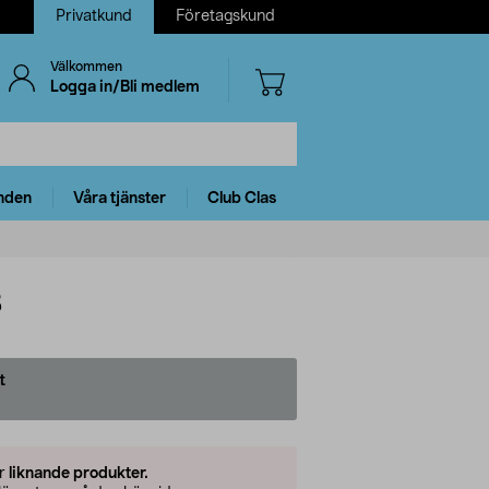
Privatkund
Företagskund
Välkommen
Logga in/Bli medlem
nden
Våra tjänster
Club Clas
3
t
er
liknande produkter.