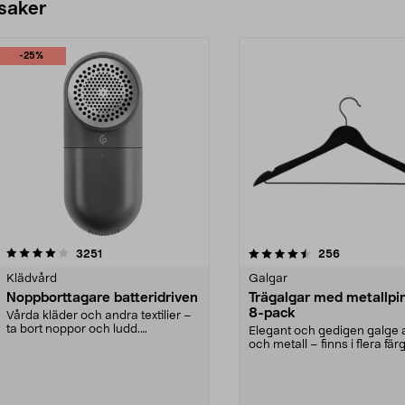
 saker
-25%
4.5av 5 stjärnor
recensioner
4.0av 5 stjärnor
recensioner
3251
256
Klädvård
Galgar
Noppborttagare batteridriven
Trägalgar med metallpi
8-pack
Vårda kläder och andra textilier –
ta bort noppor och ludd.
Elegant och gedigen galge a
Noppborttagaren fräs...
och metall – finns i flera färg
Galge med sv...