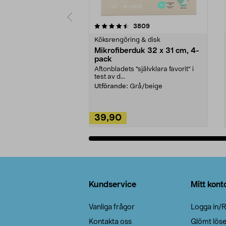
5av 5 stjärnor
4.0av 5 stjärnor
recensioner
3809
Köksrengöring & disk
Mikrofiberduk 32 x 31 cm, 4-
pack
Aftonbladets "självklara favorit” i
test av d...
Utförande:
Grå/beige
39,90
Lägg i varukorg
Sidfot
Kundservice
Mitt kont
Vanliga frågor
Logga in/R
Kontakta oss
Glömt lös