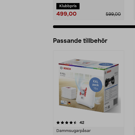
Klubbpris
499,00
599,00
Passande tillbehör
5av 5 stjärnor
5.0av 5 stjärnor
recensioner
42
Dammsugarpåsar