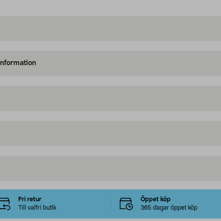
information
Fri retur
Öppet köp
Till valfri butik
365 dagar öppet köp