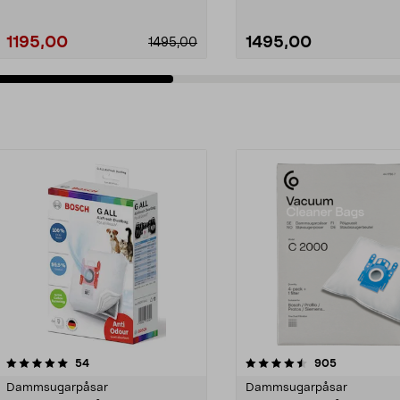
1195,00
1495,00
1495,00
4.5av 5 stjärnor
recensioner
recensioner
54
905
Dammsugarpåsar
Dammsugarpåsar