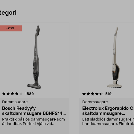
tegori
-20%
4.5 av 5 stjärnor
recensioner
4.5 av 5 stjärnor
recensioner
1589
519
Dammsugare
Dammsugare
Bosch Readyy'y
Electrolux Ergorapido C
skaftdammsugare BBHF214G
skaftdammsugare
14,4 V
EERC73SW
Praktisk påslös dammsugare som
Lätt sladdlös dammsugare
är laddbar. Perfekt hjälp vid
handdammsugare. Electrol
snabbstädning. 2-i-...
Ergorapido Classic – dam...