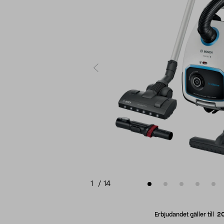
1
/
14
Erbjudandet gäller till
2