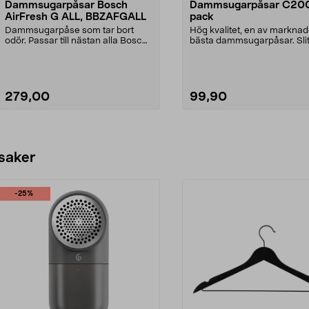
Dammsugarpåsar Bosch
Dammsugarpåsar C200
AirFresh G ALL, BBZAFGALL
pack
Dammsugarpåse som tar bort
Hög kvalitet, en av markna
odör. Passar till nästan alla Bosch
bästa dammsugarpåsar. Slit
dammsugare. Hög f...
upp till 50 % me...
279,00
99,90
Lägg i varukorg
Lägg i varukorg
 saker
-25%