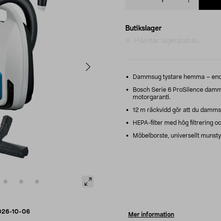
quantity
Butikslager
Hämtar lagerstatus...
Dammsug tystare hemma – endas
Bosch Serie 6 ProSilence damms
motorgaranti.
12 m räckvidd gör att du dammsu
HEPA-filter med hög filtrering oc
Möbelborste, universellt munst
026-10-06
Mer information