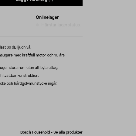
Onlinelager
Hämtar lagerstatus...
t 66 dB ljudnivå.
ugare med kraftfull motor och 10 års
ger stora rum utan att byta uttag.
h tvättbar konstruktion.
ycke och hårdgolvmunstycke ingår.
Bosch Household
-
Se alla produkter