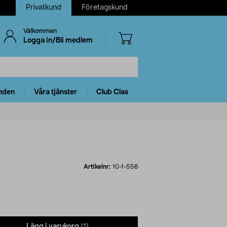
Privatkund
Företagskund
Välkommen
Logga in/Bli medlem
nden
Våra tjänster
Club Clas
Artikelnr:
10-1-556
Lägg i varukorg
(1)