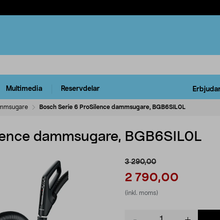
Multimedia
Reservdelar
Erbjuda
mmsugare
Bosch Serie 6 ProSilence dammsugare, BGB6SIL0L
ilence dammsugare, BGB6SIL0L
3 290,00
2 790,00
(inkl. moms)
Product