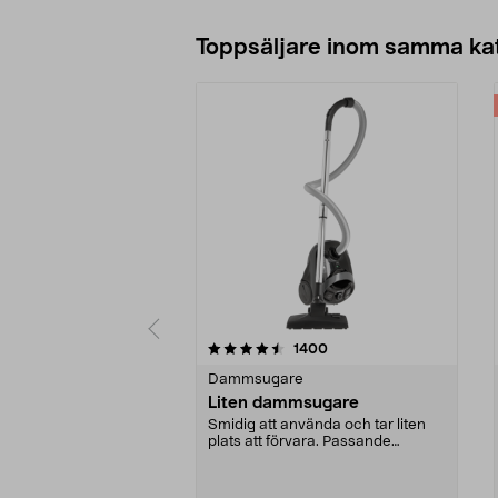
Toppsäljare inom samma ka
5 av 5 stjärnor
4.0 av 5 stjärnor
recensioner
1400
Dammsugare
Liten dammsugare
Smidig att använda och tar liten
plats att förvara. Passande
dammsugarpåse 44-17...