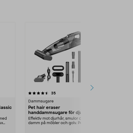
-20%
4.0 av 5 stjärnor
recensioner
4.5
35
2
Dammsugare
Dammsugar
lassic
Pet hair eraser
Minidamms
handdammsugare för djurhår
laddningsb
och smuts, 120 W
 med
Effektiv mot djurhår, smulor och
Liten handda
ux
damm på möbler och golv. Pet hair
munstycken –
eraser – hand...
Minidammsugar