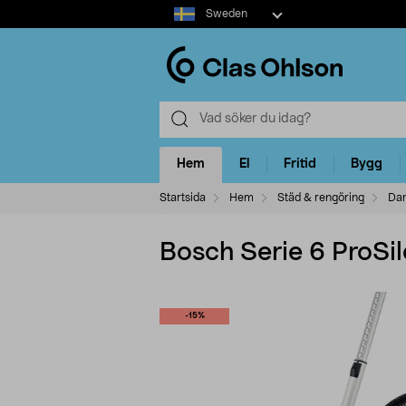
Select
Sweden
market
Hem
El
Fritid
Bygg
Startsida
Hem
Städ & rengöring
Da
Bosch Serie 6 ProS
-15%