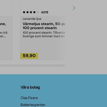
4.5av 5 stjärnor
recensioner
4.5
4378
2
Levande ljus
Rengöringsm
nne,
Värmeljus stearin, 50-pack,
Bikarbonat
100 procent stearin
Ett allsidigt 
städning och 
v trä
100 procent stearin. Tillverkade i
ute. Städa med
er.
Sverige som brinner med en
vacker och sotfri ...
59,90
49,90
Lägg i varukorg
Lägg
Våra bolag
Clas Fixare
Batteriexperten