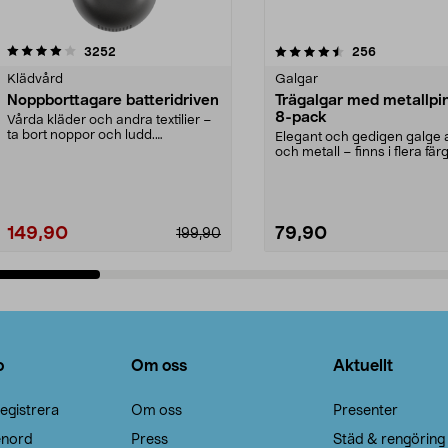
4.5av 5 stjärnor
recensioner
4.0av 5 stjärnor
recensioner
3252
256
Klädvård
Galgar
Noppborttagare batteridriven
Trägalgar med metallpi
8-pack
Vårda kläder och andra textilier –
ta bort noppor och ludd.
Elegant och gedigen galge a
Noppborttagaren fräs...
och metall – finns i flera färg
Galge med sv...
149,90
79,90
199,90
Lägg i varukorg
Lägg i varukorg
o
Om oss
Aktuellt
egistrera
Om oss
Presenter
enord
Press
Städ & rengöring