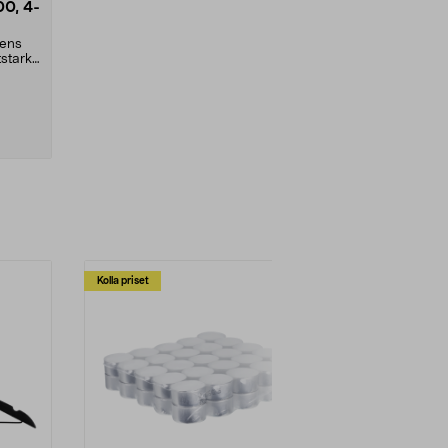
0, 4-
dens
stark,
Kolla priset
Multibuy