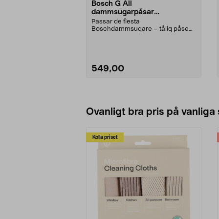
Bosch G All
dammsugarpåsar
PowerProtect, 16-pack
Passar de flesta
Boschdammsugare – tålig påse
med effektiv filtrering. Bosch G A...
549,00
Lägg i varukorg
Ovanligt bra pris på vanliga
Kolla priset