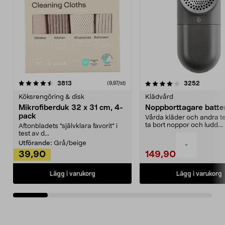
4.0av 5 stjärnor
recensioner
4.5av 5 stjärnor
recensio
3813
3252
(9,97/st)
Köksrengöring & disk
Klädvård
Mikrofiberduk 32 x 31 cm, 4-
Noppborttagare batter
pack
Vårda kläder och andra tex
ta bort noppor och ludd.
Aftonbladets "självklara favorit” i
Noppborttagaren fräs...
test av d...
Utförande:
Grå/beige
-
39,90
149,90
Lägg i varukorg
Lägg i varukorg