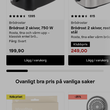
4.5 av 5 stjärnor
recensioner
4.5 av 5 stjärnor
recensione
1395
615
Brödrostar
Brödrostar
Brödrost 2 skivor, 750 W
Brödrost 2 skivor, rost
stål
Rosta, tina och värm upp –
klassisk enkel brö...
Rosta, tina eller värm brö
rostningsnivåer. Enkel brö
Färg:
Svart
Klubbpris
rostfritt stål...
249,00
199,90
Lägg i varukorg
Lägg i varukorg
Ovanligt bra pris på vanliga saker
Kolla priset
-25%