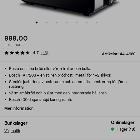
999,00
(inkl. moms)
4.7
(
18
)
Artikelnr:
44-4668
Rosta och tina bröd eller värm frallor och bullar.
Bosch TAT7203 – en stilren brödrost i metall för 1–2 skivor.
Steglös justering av rostgraden och automatisk centrering för jämn
rostning.
Värm småbröd och bullar med den integrerade hållaren.
Bosch 100 dagars nöjd kundgaranti.
Mer information
Onlinelager
Butikslager
I lager
(19)
Välj butik