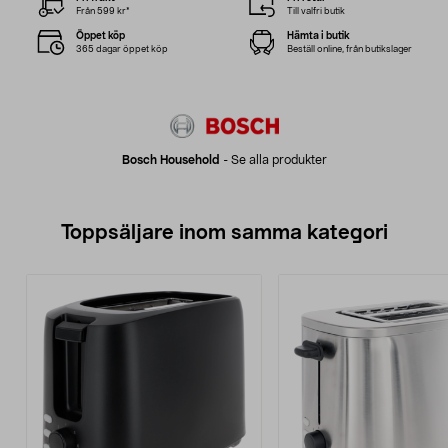
Från 599 kr*
Till valfri butik
Öppet köp
Hämta i butik
365 dagar öppet köp
Beställ online, från butikslager
Bosch Household
-
Se alla produkter
Toppsäljare inom samma kategori