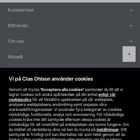
Sidfot
Kundservice
Mitt konto
Om oss
Product
+
Aktuellt
quantity
Våra bolag
Vi på Clas Ohlson använder cookies
Hitta butik
Genom att trycka
”Acceptera alla cookies”
samtycker du till att vi
lagrar cookies och andra spårtekniker på din enhet
enligt vår
cookiepolicy
för att förbättra upplevelsen på vår webbplats,
SE
NO
FI
analysera webbplatsens användning samt anpassa våra
marknadsföringsinsatser. Vi använder fyra kategorier av cookies:
nödvändiga, funktionella, analys och annonsering. För nödvändiga
cookies krävs inte ditt samtycke eftersom dessa cookies är
nödvändiga för att innehållet på webbplatsen ska kunna fungera. Om
du istället vill skräddarsy dina val kan du trycka på
inställningar
. Ditt
samtycke är frivilligt och kan återkallas när som helst genom att du
ändrar i dina cookie-inställningar eller kontaktar oss för guidning.