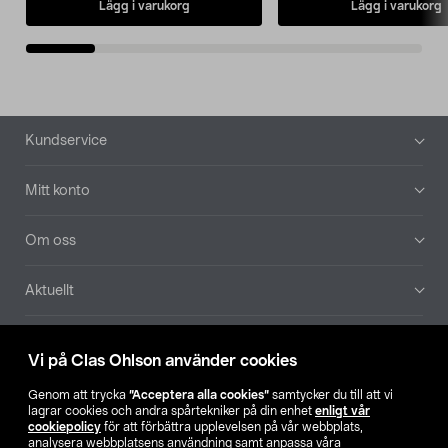
Lägg i varukorg
Lägg i varukorg
Sidfot
Kundservice
Mitt konto
Om oss
Aktuellt
Våra bolag
Vi på Clas Ohlson använder cookies
Hitta butik
Genom att trycka
”Acceptera alla cookies”
samtycker du till att vi
lagrar cookies och andra spårtekniker på din enhet
enligt vår
cookiepolicy
för att förbättra upplevelsen på vår webbplats,
SE
NO
FI
analysera webbplatsens användning samt anpassa våra