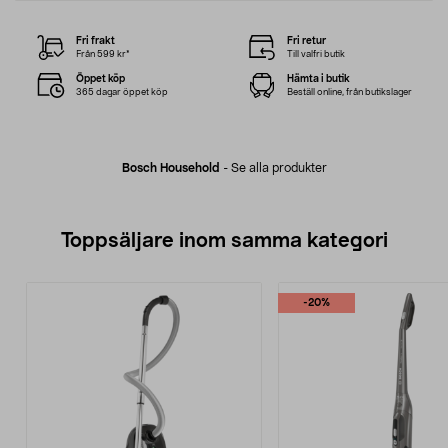
Fri frakt
Fri retur
Från 599 kr*
Till valfri butik
Öppet köp
Hämta i butik
365 dagar öppet köp
Beställ online, från butikslager
Bosch Household
-
Se alla produkter
Toppsäljare inom samma kategori
-20%