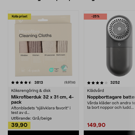
Kolla priset
-25%
4.0av 5 stjärnor
recensioner
4.5av 5 stjärnor
recensio
3813
3252
(9,97/st)
Köksrengöring & disk
Klädvård
Mikrofiberduk 32 x 31 cm, 4-
Noppborttagare batter
pack
Vårda kläder och andra tex
ta bort noppor och ludd.
Aftonbladets "självklara favorit” i
Noppborttagaren fräs...
test av d...
Utförande:
Grå/beige
39,90
149,90