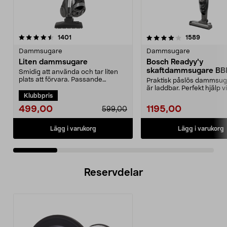
4.0 av 5 stjärnor
recensioner
4.5 av 5 stjärnor
recensio
1401
1589
Dammsugare
Dammsugare
Liten dammsugare
Bosch Readyy'y
skaftdammsugare B
Smidig att använda och tar liten
14,4 V
plats att förvara. Passande
Praktisk påslös dammsu
dammsugarpåse 44-17...
är laddbar. Perfekt hjälp v
Klubbpris
snabbstädning. 2-i-...
499,00
1195,00
599,00
Lägg i varukorg
Lägg i varukorg
Reservdelar