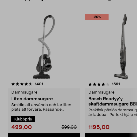
-20%
4.0 av 5 stjärnor
recensioner
4.5 av 5 stjärnor
recension
1401
1591
Dammsugare
Dammsugare
Liten dammsugare
Bosch Readyy'y
skaftdammsugare B
Smidig att använda och tar liten
14,4 V
plats att förvara. Passande
Praktisk påslös dammsu
dammsugarpåse 44-17...
är laddbar. Perfekt hjälp v
Klubbpris
snabbstädning. 2-i-...
499,00
1195,00
599,00