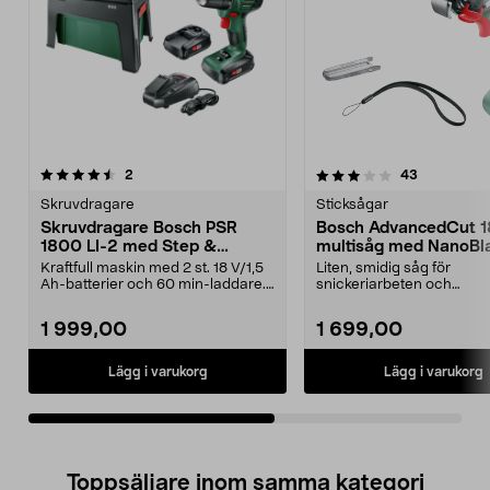
3.5av 5 stjärnor
recensioner
4.5av 5 stjärnor
recensione
2
43
Skruvdragare
Sticksågar
Skruvdragare Bosch PSR
Bosch AdvancedCut 1
1800 LI-2 med Step &
multisåg med NanoBl
Workbox
Kraftfull maskin med 2 st. 18 V/1,5
Liten, smidig såg för
Ah-batterier och 60 min-laddare.
snickeriarbeten och
Step & Work...
trädbeskärning. Bosch
AdvancedCut 18 –...
1 999,00
1 699,00
Lägg i varukorg
Lägg i varukorg
Toppsäljare inom samma kategori