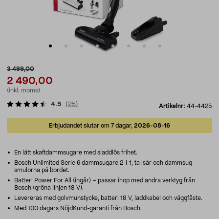
3 499,00
2 490,00
(inkl. moms)
4.5
(
25
)
Artikelnr:
44-4425
Erbjudandet slutar om 7 dagar,
2026-08-16
En lätt skaftdammsugare med sladdlös frihet.
Bosch Unlimited Serie 6 dammsugare 2-i-1, ta isär och dammsug
smulorna på bordet.
Batteri Power For All (ingår) – passar ihop med andra verktyg från
Bosch (gröna linjen 18 V).
Levereras med golvmunstycke, batteri 18 V, laddkabel och väggfäste.
Med 100 dagars NöjdKund-garanti från Bosch.