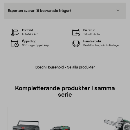
Experten svarar
(6 besvarade frågor)
Fri frakt
Fri retur
Från 599 kr*
Till valfri butik
Öppet köp
Hämta i butik
365 dagar öppet köp
Beställ online, från butikslager
Bosch Household
-
Se alla produkter
Kompletterande produkter i samma
serie