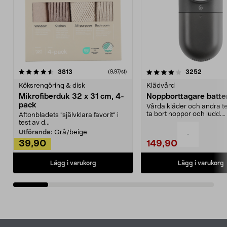
4.0av 5 stjärnor
recensioner
4.5av 5 stjärnor
recensio
3813
3252
(9,97/st)
Köksrengöring & disk
Klädvård
Mikrofiberduk 32 x 31 cm, 4-
Noppborttagare batter
pack
Vårda kläder och andra tex
ta bort noppor och ludd.
Aftonbladets "självklara favorit” i
Noppborttagaren fräs...
test av d...
Utförande:
Grå/beige
-
39,90
149,90
Lägg i varukorg
Lägg i varukorg
Sidfot