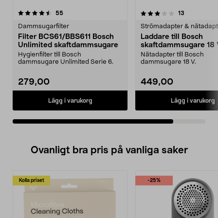
3.5av 5 stjärnor
recensioner
recensioner
55
13
Dammsugarfilter
Strömadapter & nätadapt
Filter BCS61/BBS611 Bosch
Laddare till Bosch
Unlimited skaftdammsugare
skaftdammsugare 18 
Hygienfilter till Bosch
Nätadapter till Bosch
dammsugare Unlimited Serie 6.
dammsugare 18 V.
279,00
449,00
Lägg i varukorg
Lägg i varukorg
Ovanligt bra pris på vanliga saker
Kolla priset
-25%