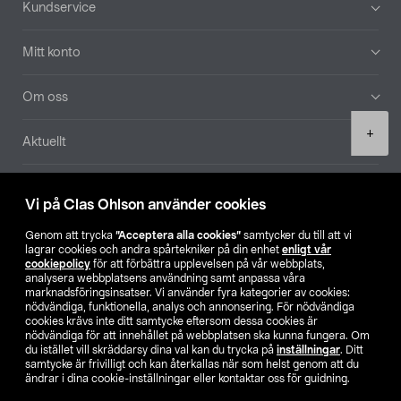
Kundservice
Mitt konto
Om oss
Product
+
Aktuellt
quantity
Våra bolag
Vi på Clas Ohlson använder cookies
Hitta butik
Genom att trycka
”Acceptera alla cookies”
samtycker du till att vi
lagrar cookies och andra spårtekniker på din enhet
enligt vår
cookiepolicy
för att förbättra upplevelsen på vår webbplats,
SE
NO
FI
analysera webbplatsens användning samt anpassa våra
marknadsföringsinsatser. Vi använder fyra kategorier av cookies:
nödvändiga, funktionella, analys och annonsering. För nödvändiga
cookies krävs inte ditt samtycke eftersom dessa cookies är
nödvändiga för att innehållet på webbplatsen ska kunna fungera. Om
du istället vill skräddarsy dina val kan du trycka på
inställningar
. Ditt
samtycke är frivilligt och kan återkallas när som helst genom att du
ändrar i dina cookie-inställningar eller kontaktar oss för guidning.
Köpvillkor
Privacy statement
Klubbvillkor
För företag