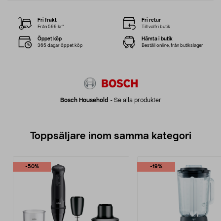
Fri frakt
Fri retur
Från 599 kr*
Till valfri butik
Öppet köp
Hämta i butik
365 dagar öppet köp
Beställ online, från butikslager
Bosch Household
-
Se alla produkter
Toppsäljare inom samma kategori
-50%
-19%