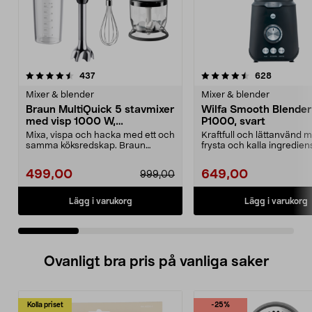
4.5 av 5 stjärnor
recensioner
4.5 av 5 stjärnor
recension
437
628
Mixer & blender
Mixer & blender
Braun MultiQuick 5 stavmixer
Wilfa Smooth Blender
med visp 1000 W,
P1000, svart
MQ50202M
Mixa, vispa och hacka med ett och
Kraftfull och lättanvänd m
samma köksredskap. Braun
frysta och kalla ingrediens
MultiQuick 5 stavmixe...
Smooth B...
499,00
649,00
999,00
Lägg i varukorg
Lägg i varukorg
Ovanligt bra pris på vanliga saker
Kolla priset
-25%