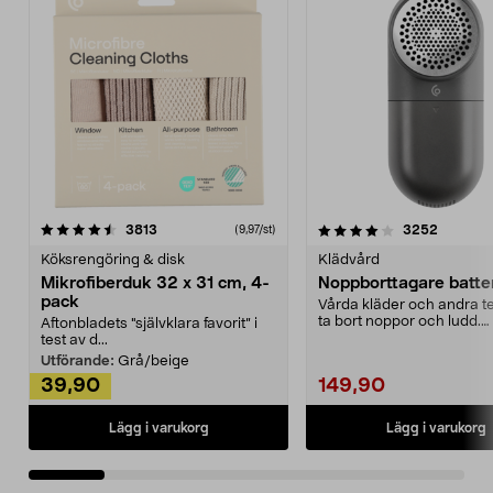
4.0av 5 stjärnor
recensioner
4.5av 5 stjärnor
recensio
3813
3252
(9,97/st)
Köksrengöring & disk
Klädvård
Mikrofiberduk 32 x 31 cm, 4-
Noppborttagare batter
pack
Vårda kläder och andra tex
ta bort noppor och ludd.
Aftonbladets "självklara favorit” i
Noppborttagaren fräs...
test av d...
Utförande:
Grå/beige
39,90
149,90
Lägg i varukorg
Lägg i varukorg