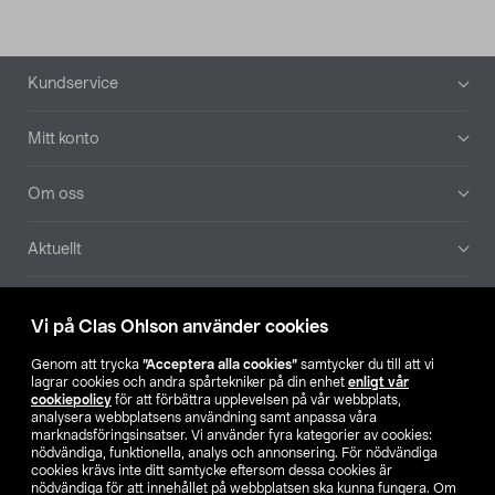
Sidfot
Kundservice
Mitt konto
Om oss
Aktuellt
Våra bolag
Vi på Clas Ohlson använder cookies
Hitta butik
Genom att trycka
”Acceptera alla cookies”
samtycker du till att vi
lagrar cookies och andra spårtekniker på din enhet
enligt vår
cookiepolicy
för att förbättra upplevelsen på vår webbplats,
SE
NO
FI
analysera webbplatsens användning samt anpassa våra
marknadsföringsinsatser. Vi använder fyra kategorier av cookies:
nödvändiga, funktionella, analys och annonsering. För nödvändiga
cookies krävs inte ditt samtycke eftersom dessa cookies är
nödvändiga för att innehållet på webbplatsen ska kunna fungera. Om