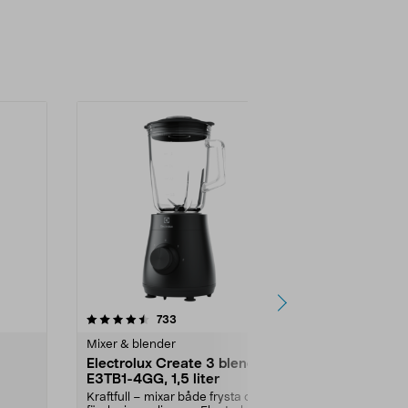
4.0 av 5 stjärnor
recensioner
4.5
733
6
Mixer & blender
Mixer & blend
Electrolux Create 3 blender,
Blender 1,5
E3TB1-4GG, 1,5 liter
svart
Kraftfull – mixar både frysta och
Mixa smoothi