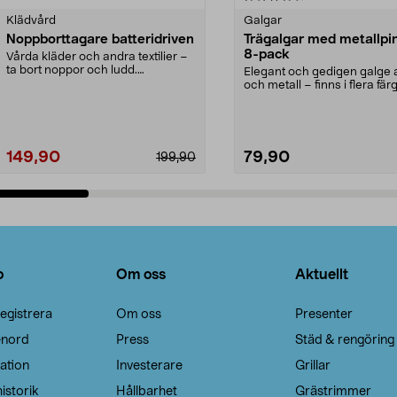
Klädvård
Galgar
Noppborttagare batteridriven
Trägalgar med metallpi
8-pack
Vårda kläder och andra textilier –
ta bort noppor och ludd.
Elegant och gedigen galge a
Noppborttagaren fräs...
och metall – finns i flera färg
Galge med sv...
149,90
79,90
199,90
Lägg i varukorg
Lägg i varukorg
o
Om oss
Aktuellt
egistrera
Om oss
Presenter
enord
Press
Städ & rengöring
ation
Investerare
Grillar
istorik
Hållbarhet
Grästrimmer