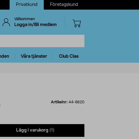
Privatkund
Företagskund
Välkommen
Logga in/Bli medlem
nden
Våra tjänster
Club Clas
Artikelnr:
44-6820
)
Lägg i varukorg
(1)