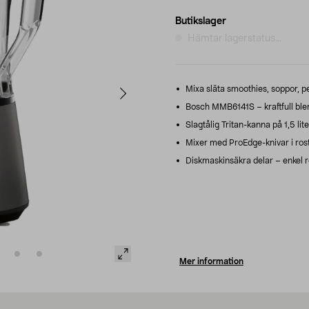
Butikslager
Hämtar lagerstatus...
Mixa släta smoothies, soppor, p
Bosch MMB6141S – kraftfull bl
Slagtålig Tritan-kanna på 1,5 lit
Mixer med ProEdge-knivar i rostfr
Diskmaskinsäkra delar – enkel r
Mer information