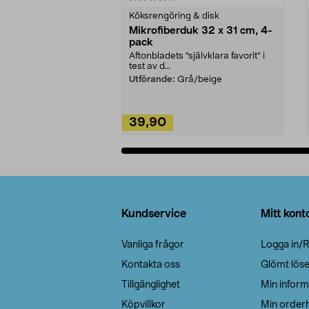
Köksrengöring & disk
Mikrofiberduk 32 x 31 cm, 4-
pack
Aftonbladets "självklara favorit” i
test av d...
Utförande:
Grå/beige
39,90
Lägg i varukorg
Sidfot
Kundservice
Mitt kont
Vanliga frågor
Logga in/R
Kontakta oss
Glömt lös
Tillgänglighet
Min inform
Köpvillkor
Min orderh