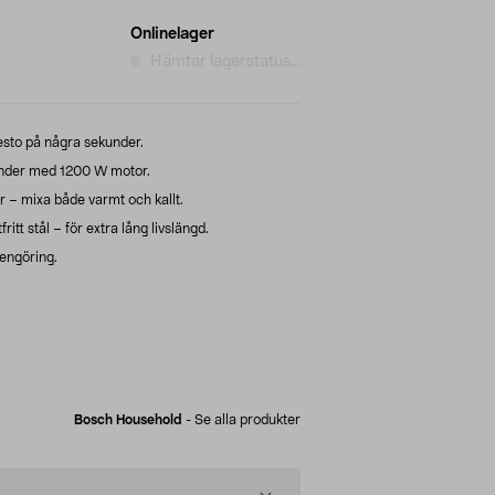
Onlinelager
Hämtar lagerstatus...
esto på några sekunder.
ender med 1200 W motor.
er – mixa både varmt och kallt.
itt stål – för extra lång livslängd.
engöring.
Bosch Household
-
Se alla produkter