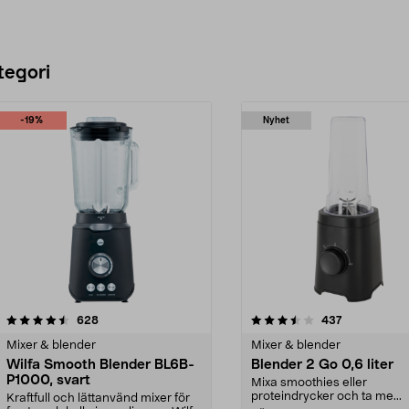
tegori
-19%
Nyhet
3.5 av 5 stjärnor
recensioner
4.5 av 5 stjärnor
recensioner
628
437
Mixer & blender
Mixer & blender
Wilfa Smooth Blender BL6B-
Blender 2 Go 0,6 liter
P1000, svart
Mixa smoothies eller
proteindrycker och ta me...
Kraftfull och lättanvänd mixer för