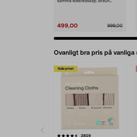
samma köksredskap. Braun
MultiQuick 5 stavmixe...
499,00
999,00
Ovanligt bra pris på vanliga
Kolla priset
5av 5 stjärnor
4.0av 5 stjärnor
recensioner
3809