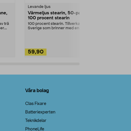
Levande ljus
Rengöringsm
nne,
Värmeljus stearin, 50-pack,
Bikarbonat
100 procent stearin
Ett allsidigt 
städning och 
v trä
100 procent stearin. Tillverkade i
ute. Städa med
er.
Sverige som brinner med en
vacker och sotfri ...
59,90
49,90
Lägg i varukorg
Lägg
Våra bolag
Clas Fixare
Batteriexperten
Teknikdelar
PhoneLife