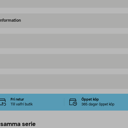
information
Fri retur
Öppet köp
Till valfri butik
365 dagar öppet köp
 samma serie