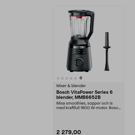
recensioner
0
0 av 5 stjärnor
Mixer & blender
Bosch VitaPower Series 6
blender, MMB6652B
Mixa smoothies, soppor och is
med kraftfull 1800 W-motor. Bosch
VitaPower Series...
2 279,00