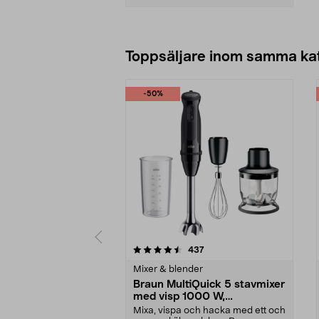
Lägg i varukorg
Toppsäljare inom samma ka
-50%
5 av 5 stjärnor
4.5 av 5 stjärnor
recensioner
437
Mixer & blender
Braun MultiQuick 5 stavmixer
med visp 1000 W,
MQ50202M
Mixa, vispa och hacka med ett och