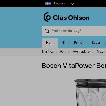
Select
Sweden
market
Hem
El
Fritid
Bygg
Startsida
Hem
Köksmaskiner
Mixer 
Bosch VitaPower Se