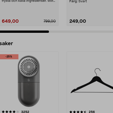
frysta och kalla ingredienser. Wilfa
Färg:
Svart
Smooth B...
649,00
249,00
799,00
 saker
-25%
4.5av 5 stjärnor
recensioner
4.0av 5 stjärnor
recensioner
3252
256