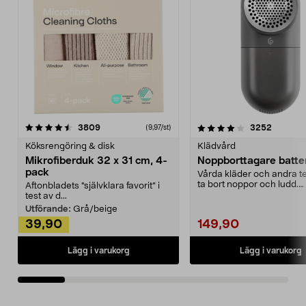
4.0av 5 stjärnor
recensioner
4.5av 5 stjärnor
recensio
3809
3252
(9,97/st)
Köksrengöring & disk
Klädvård
Mikrofiberduk 32 x 31 cm, 4-
Noppborttagare batter
pack
Vårda kläder och andra tex
ta bort noppor och ludd.
Aftonbladets "självklara favorit” i
Noppborttagaren fräs...
test av d...
Utförande:
Grå/beige
39,90
149,90
Lägg i varukorg
Lägg i varukorg