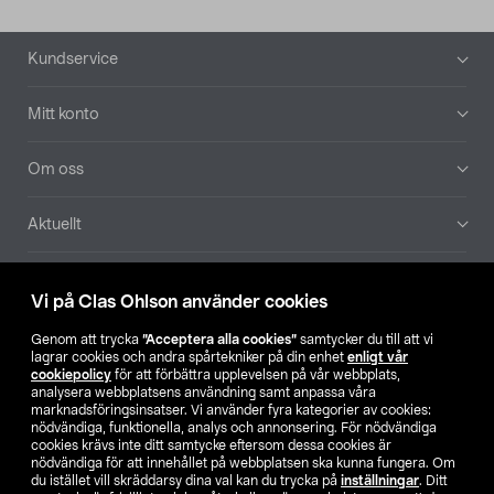
Sidfot
Kundservice
Mitt konto
Om oss
Aktuellt
Våra bolag
Vi på Clas Ohlson använder cookies
Hitta butik
Genom att trycka
”Acceptera alla cookies”
samtycker du till att vi
lagrar cookies och andra spårtekniker på din enhet
enligt vår
cookiepolicy
för att förbättra upplevelsen på vår webbplats,
SE
NO
FI
analysera webbplatsens användning samt anpassa våra
marknadsföringsinsatser. Vi använder fyra kategorier av cookies:
nödvändiga, funktionella, analys och annonsering. För nödvändiga
cookies krävs inte ditt samtycke eftersom dessa cookies är
nödvändiga för att innehållet på webbplatsen ska kunna fungera. Om
du istället vill skräddarsy dina val kan du trycka på
inställningar
. Ditt