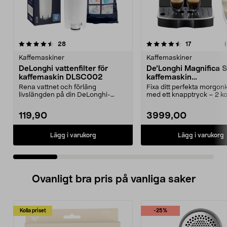
4.5 av 5 stjärnor
recensioner
4.5 av 5 stjärnor
recensioner
28
17
(
Kaffemaskiner
Kaffemaskiner
DeLonghi vattenfilter för
De’Longhi Magnifica S
kaffemaskin DLSC002
kaffemaskin
ECAM220.22.GB
Rena vattnet och förläng
Fixa ditt perfekta morgon
livslängden på din DeLonghi-
med ett knapptryck – 2 k
kaffemaskin. DeLonghi DLSC0...
eller 1. De’Longhi ...
119,90
3999,00
Lägg i varukorg
Lägg i varukorg
Ovanligt bra pris på vanliga saker
Kolla priset
-25%