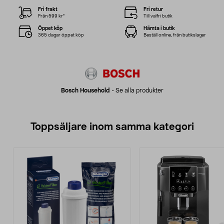
Fri frakt
Fri retur
Från 599 kr*
Till valfri butik
Öppet köp
Hämta i butik
365 dagar öppet köp
Beställ online, från butikslager
Bosch Household
-
Se alla produkter
Toppsäljare inom samma kategori