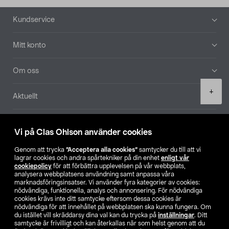
Sidfot
Kundservice
Mitt konto
Om oss
Product
+
Aktuellt
quantity
Våra bolag
Vi på Clas Ohlson använder cookies
Hitta butik
Genom att trycka
”Acceptera alla cookies”
samtycker du till att vi
lagrar cookies och andra spårtekniker på din enhet
enligt vår
cookiepolicy
för att förbättra upplevelsen på vår webbplats,
SE
NO
FI
analysera webbplatsens användning samt anpassa våra
marknadsföringsinsatser. Vi använder fyra kategorier av cookies:
nödvändiga, funktionella, analys och annonsering. För nödvändiga
cookies krävs inte ditt samtycke eftersom dessa cookies är
nödvändiga för att innehållet på webbplatsen ska kunna fungera. Om
du istället vill skräddarsy dina val kan du trycka på
inställningar
. Ditt
samtycke är frivilligt och kan återkallas när som helst genom att du