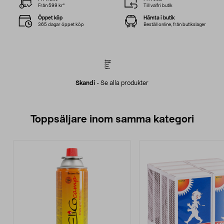
Från 599 kr*
Till valfri butik
Öppet köp
Hämta i butik
365 dagar öppet köp
Beställ online, från butikslager
Skandi
-
Se alla produkter
Toppsäljare inom samma kategori