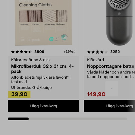
4.0av 5 stjärnor
recensioner
4.5av 5 stjärnor
recensio
3809
3252
(9,97/st)
Köksrengöring & disk
Klädvård
Mikrofiberduk 32 x 31 cm, 4-
Noppborttagare batter
pack
Vårda kläder och andra tex
ta bort noppor och ludd.
Aftonbladets "självklara favorit” i
Noppborttagaren fräs...
test av d...
Utförande:
Grå/beige
-
39,90
149,90
Lägg i varukorg
Lägg i varukorg