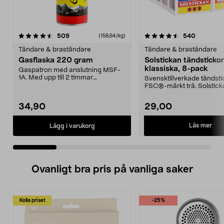
4.5 av 5 stjärnor
recensioner
4.5 av 5 stjärnor
recension
509
540
(158,64/kg)
Tändare & braständare
Tändare & braständare
Gasflaska 220 gram
Solstickan tändstickor
klassiska, 8-pack
Gaspatron med anslutning MSF-
1A. Med upp till 2 timmar
Svensktillverkade tändstic
användning. Gasflaska 220...
FSC®-märkt trä. Solstic
klassiska tändsticko...
34,90
29,00
Läs mer
Lägg i varukorg
Ovanligt bra pris på vanliga saker
Kolla priset
-25%