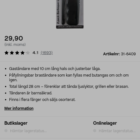
29,90
(inkl. moms)
4.1
(
1693
)
Artikelnr:
31-6409
Gaständare med 10 cm lång hals och justerbar låga.
Påfyllningsbar braständare som kan fyllas med butangas om och om
igen.
Total längd 28 cm – förenklar att tända ljuslyktor, grillen eller brasan.
Tändaren är barnsäkrad.
Finns i flera färger och säljs osorterat.
Mer information
Butikslager
Onlinelager
Hämtar lagerstatus...
Hämtar lagerstatus...