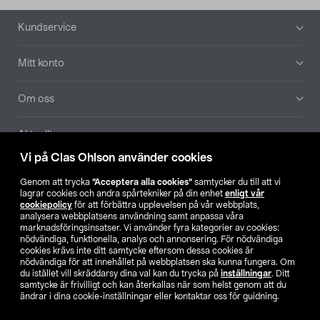
Sidfot
Kundservice
Mitt konto
Om oss
Aktuellt
Vi på Clas Ohlson använder cookies
Våra bolag
Genom att trycka
”Acceptera alla cookies”
samtycker du till att vi
lagrar cookies och andra spårtekniker på din enhet
enligt vår
Hitta butik
cookiepolicy
för att förbättra upplevelsen på vår webbplats,
analysera webbplatsens användning samt anpassa våra
marknadsföringsinsatser. Vi använder fyra kategorier av cookies:
nödvändiga, funktionella, analys och annonsering. För nödvändiga
SE
NO
FI
cookies krävs inte ditt samtycke eftersom dessa cookies är
nödvändiga för att innehållet på webbplatsen ska kunna fungera. Om
du istället vill skräddarsy dina val kan du trycka på
inställningar
. Ditt
samtycke är frivilligt och kan återkallas när som helst genom att du
ändrar i dina cookie-inställningar eller kontaktar oss för guidning.