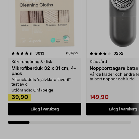
4.0av 5 stjärnor
recensioner
4.5av 5 stjärnor
recensio
3813
3252
(9,97/st)
Köksrengöring & disk
Klädvård
Mikrofiberduk 32 x 31 cm, 4-
Noppborttagare batter
pack
Vårda kläder och andra tex
ta bort noppor och ludd.
Aftonbladets "självklara favorit” i
Noppborttagaren fräs...
test av d...
Utförande:
Grå/beige
39,90
149,90
Lägg i varukorg
Lägg i varukorg