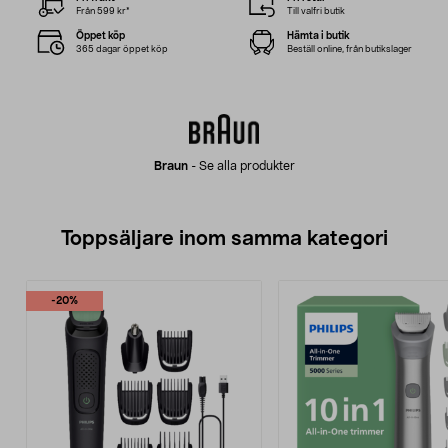
Från 599 kr*
Till valfri butik
Öppet köp
Hämta i butik
365 dagar öppet köp
Beställ online, från butikslager
Braun
-
Se alla produkter
Toppsäljare inom samma kategori
-20%