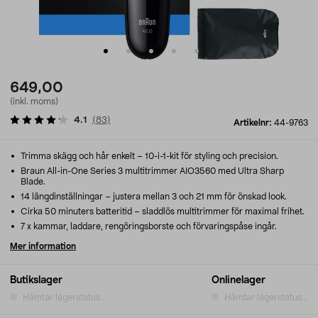
649,00
(inkl. moms)
4.1
(
83
)
Artikelnr:
44-9763
Trimma skägg och hår enkelt – 10-i-1-kit för styling och precision.
Braun All-in-One Series 3 multitrimmer AIO3560 med Ultra Sharp
Blade.
14 längdinställningar – justera mellan 3 och 21 mm för önskad look.
Cirka 50 minuters batteritid – sladdlös multitrimmer för maximal frihet.
7 x kammar, laddare, rengöringsborste och förvaringspåse ingår.
Mer information
Butikslager
Onlinelager
Hämtar lagerstatus...
Hämtar lagerstatus...