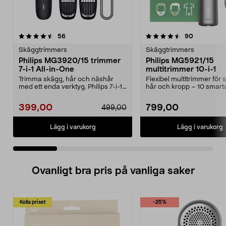
4.5 av 5 stjärnor
recensioner
4.0 av 5 stjärnor
recensione
56
90
Skäggtrimmers
Skäggtrimmers
Philips MG3920/15 trimmer
Philips MG5921/15
7-i-1 All-in-One
multitrimmer 10-i-1
Trimma skägg, hår och näshår
Flexibel multitrimmer för 
med ett enda verktyg. Philips 7-i-1
hår och kropp – 10 smart
trimmer med sjä...
tillbehör. Philips 10...
399,00
799,00
499,00
Lägg i varukorg
Lägg i varukorg
Ovanligt bra pris på vanliga saker
Kolla priset
-25%