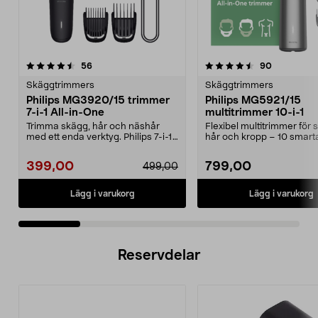
4.5 av 5 stjärnor
recensioner
4.0 av 5 stjärnor
recensione
56
90
Skäggtrimmers
Skäggtrimmers
Philips MG3920/15 trimmer
Philips MG5921/15
7-i-1 All-in-One
multitrimmer 10-i-1
Trimma skägg, hår och näshår
Flexibel multitrimmer för 
med ett enda verktyg. Philips 7-i-1
hår och kropp – 10 smart
trimmer med sjä...
tillbehör. Philips 10...
399,00
799,00
499,00
Lägg i varukorg
Lägg i varukorg
Reservdelar