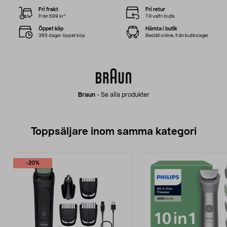
Fri frakt
Fri retur
Från 599 kr*
Till valfri butik
Öppet köp
Hämta i butik
365 dagar öppet köp
Beställ online, från butikslager
Braun
-
Se alla produkter
Toppsäljare inom samma kategori
-20%