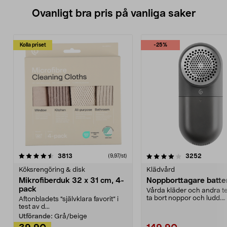
Ovanligt bra pris på vanliga saker
Kolla priset
-25%
4.0av 5 stjärnor
recensioner
4.5av 5 stjärnor
recensio
3813
3252
(9,97/st)
Köksrengöring & disk
Klädvård
Mikrofiberduk 32 x 31 cm, 4-
Noppborttagare batter
pack
Vårda kläder och andra tex
ta bort noppor och ludd.
Aftonbladets "självklara favorit” i
Noppborttagaren fräs...
test av d...
Utförande:
Grå/beige