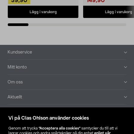
39,90
149,90
Lägg i varukorg
Lägg i varukorg
Sidfot
Kundservice
Mitt konto
Om oss
Aktuellt
Våra bolag
Vi på Clas Ohlson använder cookies
Hitta butik
Genom att trycka
”Acceptera alla cookies”
samtycker du till att vi
lagrar cookies och andra spårtekniker på din enhet
enligt vår