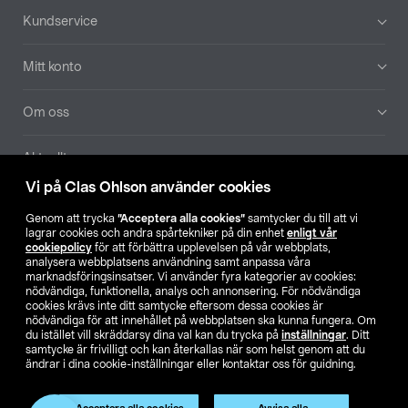
Sidfot
Kundservice
Mitt konto
Om oss
Aktuellt
Vi på Clas Ohlson använder cookies
Våra bolag
Genom att trycka
”Acceptera alla cookies”
samtycker du till att vi
lagrar cookies och andra spårtekniker på din enhet
enligt vår
Hitta butik
cookiepolicy
för att förbättra upplevelsen på vår webbplats,
analysera webbplatsens användning samt anpassa våra
marknadsföringsinsatser. Vi använder fyra kategorier av cookies:
nödvändiga, funktionella, analys och annonsering. För nödvändiga
SE
NO
FI
cookies krävs inte ditt samtycke eftersom dessa cookies är
nödvändiga för att innehållet på webbplatsen ska kunna fungera. Om
du istället vill skräddarsy dina val kan du trycka på
inställningar
. Ditt
samtycke är frivilligt och kan återkallas när som helst genom att du
ändrar i dina cookie-inställningar eller kontaktar oss för guidning.