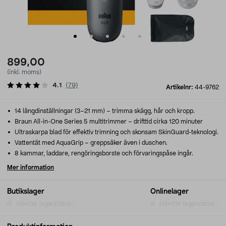
899,00
(inkl. moms)
4.1
(
79
)
Artikelnr:
44-9762
14 längdinställningar (3–21 mm) – trimma skägg, hår och kropp.
Braun All-in-One Series 5 multitrimmer – drifttid cirka 120 minuter
Ultraskarpa blad för effektiv trimning och skonsam SkinGuard-teknologi.
Vattentät med AquaGrip – greppsäker även i duschen.
8 kammar, laddare, rengöringsborste och förvaringspåse ingår.
Mer information
Butikslager
Onlinelager
Hämtar lagerstatus...
Hämtar lagerstatus...