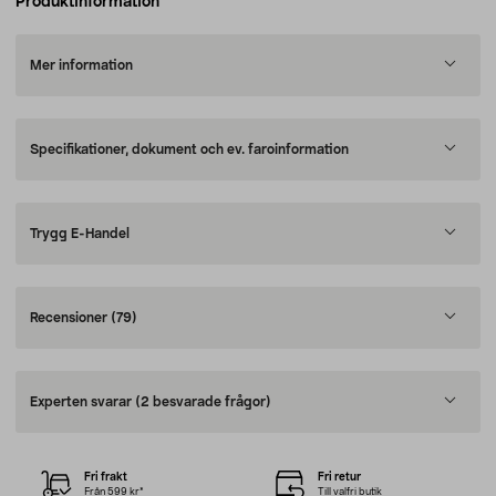
Produktinformation
Mer information
Specifikationer, dokument och ev. faroinformation
Trygg E-Handel
Recensioner
(79)
Experten svarar
(2 besvarade frågor)
Fri frakt
Fri retur
Från 599 kr*
Till valfri butik