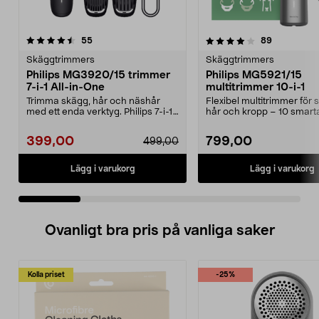
4.0 av 5 stjärnor
recensioner
4.0 av 5 stjärnor
recensione
55
89
Skäggtrimmers
Skäggtrimmers
Philips MG3920/15 trimmer
Philips MG5921/15
7-i-1 All-in-One
multitrimmer 10-i-1
Trimma skägg, hår och näshår
Flexibel multitrimmer för 
med ett enda verktyg. Philips 7-i-1
hår och kropp – 10 smart
trimmer med sjä...
tillbehör. Philips 10...
399,00
799,00
499,00
Lägg i varukorg
Lägg i varukorg
Ovanligt bra pris på vanliga saker
Kolla priset
-25%