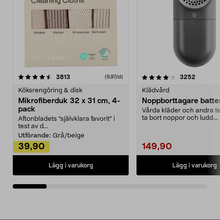
4.0av 5 stjärnor
recensioner
4.5av 5 stjärnor
recensio
3813
3252
(9,97/st)
Köksrengöring & disk
Klädvård
Mikrofiberduk 32 x 31 cm, 4-
Noppborttagare batter
pack
Vårda kläder och andra tex
ta bort noppor och ludd.
Aftonbladets "självklara favorit” i
Noppborttagaren fräs...
test av d...
Utförande:
Grå/beige
39,90
149,90
Lägg i varukorg
Lägg i varukorg